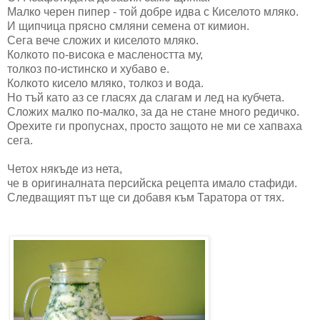
Малко черен пипер - той добре идва с Киселото мляко.
И щипчица прясно смляни семена от кимион.
Сега вече сложих и киселото мляко.
Колкото по-висока е маслеността му,
толкоз по-истинско и хубаво е.
Колкото кисело мляко, толкоз и вода.
Но тъй като аз се гласях да слагам и лед на кубчета.
Сложих малко по-малко, за да не стане много редичко.
Орехите ги пропуснах, просто защото не ми се хапваха
сега.
Четох някъде из нета,
че в оригиналната персийска рецепта имало стафиди.
Следващият път ще си добавя към Таратора от тях.