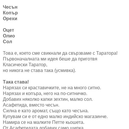
Чесън
Копър
Орехи
Оцет
Олио
Сол
Това е, което сме свикнали да свързваме с Таратора!
Първоначалната ми идея беше да приготвя
Класически Таратор,
но никога не става така (усмивка).
Така става!
Нарязах си краставичките, не на много ситно.
Нарязах и копъра, него на по-ситничко.
Добавих няколко капки зехтин, малко сол.
Асафетида, вместо чесън.
Силна е като аромат, също като чесъна.
Купувам си е от едно малко индийско магазинче.
Намира се на малките Петте кьошета.
От Асафетидата добавих само щипка.