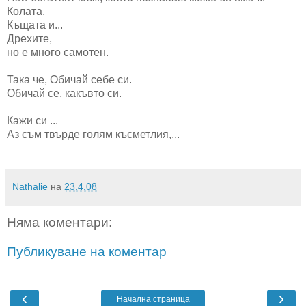
Колата,
Къщата и...
Дрехите,
но е много самотен.
Така че, Обичай себе си.
Обичай се, какъвто си.
Кажи си ...
Аз съм твърде голям късметлия,...
Nathalie
на
23.4.08
Няма коментари:
Публикуване на коментар
‹
›
Начална страница