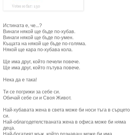
Истината е, че...?
Винаги някой ще бъде по-хубав.
Винаги някой ще бъде по-умен.
Къщата на някой ще бъде по-голяма.
Някой ще кара по-хубава кола.
Ще има друг, който печели повече.
Ще има друг, който пътува повече.
Нека да е така!
Ти се погрижи за себе си.
Обичай себе си и Своя Живот.
Най-хубавата жена в света може би носи тъга в сърцето
си.
Най-облагодетелстваната жена в офиса може би няма
деца.
Най-богатият мъж, който познаваш може би има ...