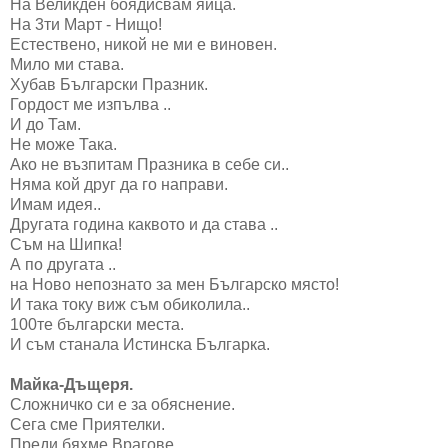
На Великден боядисвам яйца.
На 3ти Март - Нищо!
Естествено, никой не ми е виновен.
Мило ми става.
Хубав Български Празник.
Гордост ме изпълва ..
И до Там.
Не може Така.
Ако не възпитам Празника в себе си..
Няма кой друг да го направи.
Имам идея..
Другата година каквото и да става ..
Съм на Шипка!
А по другата ..
на Ново непознато за мен Българско място!
И така току виж съм обиколила..
100те български места.
И съм станала Истинска Българка.
Майка-Дъщеря.
Сложничко си е за обяснение.
Сега сме Приятелки.
Преди бяхме Врагове.