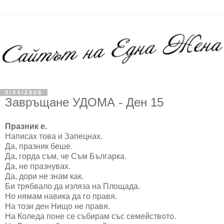
3/04/2008
Завръщане УДОМА - Ден 15
Празник е.
Написах това и Запецнах.
Да, празник беше.
Да, горда съм, че Съм Българка.
Да, не празнувах.
Да, дори не знам как.
Би трябвало да изляза на Площада.
Но нямам навика да го правя.
На този ден Нищо не правя.
На Коледа поне се събирам със семейството.