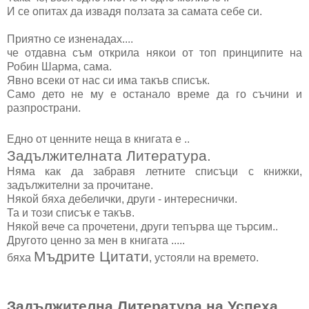
И се опитах да извадя ползата за самата себе си.
Приятно се изненадах....
че отдавна съм открила някои от топ принципите на
Робин Шарма, сама.
Явно всеки от нас си има такъв списък.
Само дето не му е останало време да го съчини и
разпространи.
Едно от ценните неща в книгата е ..
Задължителната Литература.
Няма как да забравя летните списъци с книжки,
задължителни за прочитане.
Някой бяха дебелички, други - интереснички.
Та и този списък е такъв.
Някой вече са прочетени, други тепърва ще търсим..
Другото ценно за мен в книгата .....
Мъдрите Цитати
бяха
, устояли на времето.
Задължителна Литература на Успеха