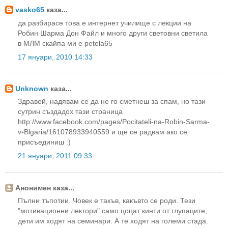
vasko65
каза...
да разбирасе това е интернет училище с лекции на
Робин Шарма Дон Файл и много други световни светила
в МЛМ скайпа ми е petela65
17 януари, 2010 14:33
Unknown
каза...
Здравей, надявам се да не го сметнеш за спам, но тази
сутрин създадох тази страница
http://www.facebook.com/pages/Pocitateli-na-Robin-Sarma-
v-Blgaria/161078933940559 и ще се радвам ако се
присъединиш :)
21 януари, 2011 09:33
Анонимен каза...
Пълни тъпотии. Човек е такъв, какъвто се роди. Тези
"мотивационни лектори" само цоцат кинти от глупаците,
дети им ходят на семинари. А те ходят на големи стада.