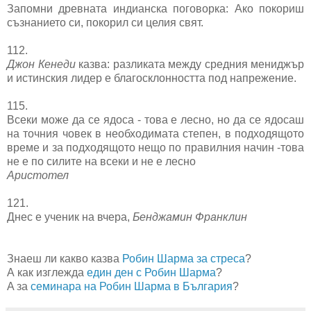
Запомни древната индианска поговорка: Ако покориш
съзнанието си, покорил си целия свят.
112.
Джон Кенеди
казва: разликата между средния мениджър
и истинския лидер е благосклонността под напрежение.
115.
Всеки може да се ядоса - това е лесно, но да се ядосаш
на точния човек в необходимата степен, в подходящото
време и за подходящото нещо по правилния начин -това
не е по силите на всеки и не е лесно
Аристотел
121.
Днес е ученик на вчера,
Бенджамин Франклин
Знаеш ли какво казва
Робин Шарма за стреса
?
А как изглежда
един ден с Робин Шарма
?
A за
семинара на Робин Шарма в България
?