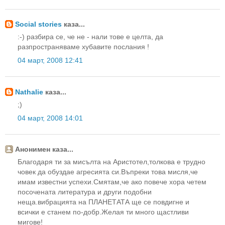
Social stories
каза...
:-) разбира се, че не - нали тове е целта, да
разпространяваме хубавите послания !
04 март, 2008 12:41
Nathalie
каза...
;)
04 март, 2008 14:01
Анонимен каза...
Благодаря ти за мисълта на Аристотел,толкова е трудно
човек да обуздае агресията си.Въпреки това мисля,че
имам известни успехи.Смятам,че ако повече хора четем
посочената литература и други подобни
неща.вибрацията на ПЛАНЕТАТА ще се повдигне и
всички е станем по-добр.Желая ти много щастливи
мигове!