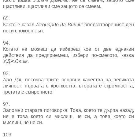
Както казва
Уилям Джеймс
: не се смеем, защото сме
щастливи, щастливи сме защото се смеем.
65.
Както е казал
Леонардо да Винчи
: оползотвореният ден
носи спокоен сън.
94.
Когато не можеш да избереш кое от две еднакви
действия да предприемеш, избери по-смелото, казва
У.Дж.Слим
.
93.
Лао Дзъ
посочва трите основни качества на великата
личност: първата е кроткостта, втората е скромността,
третата е смирението.
97.
Запомни старата поговорка: Това, което те дърпа назад,
не е това което си мислиш, че си, а това което си
мислиш, че не си.
103.