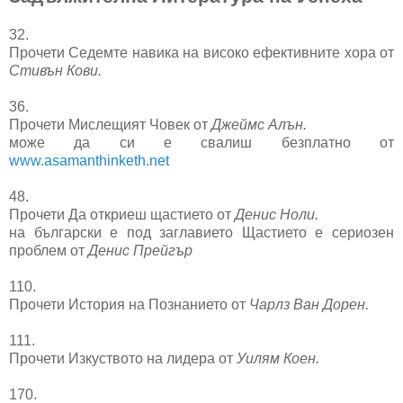
32.
Прочети Седемте навика на високо ефективните хора от
Стивън Кови.
36.
Прочети Мислещият Човек от
Джеймс Алън.
може да си е свалиш безплатно от
www.asamanthinketh.net
48.
Прочети Да откриеш щастието от
Денис Ноли.
на български е под заглавието Щастието е сериозен
проблем от
Денис Прейгър
110.
Прочети История на Познанието от
Чарлз Ван Дорен.
111.
Прочети Изкуството на лидера от
Уилям Коен.
170.