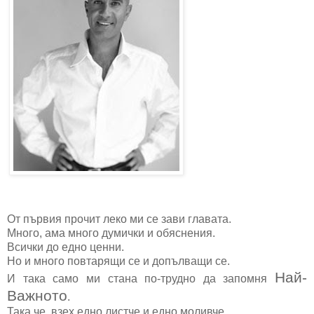
От първия прочит леко ми се зави главата.
Много, ама много думички и обяснения.
Всички до едно ценни.
Но и много повтарящи се и допълващи се.
Най-
И така само ми стана по-трудно да запомня
Важното
.
Така че, взех едно листче и едно моливче ..