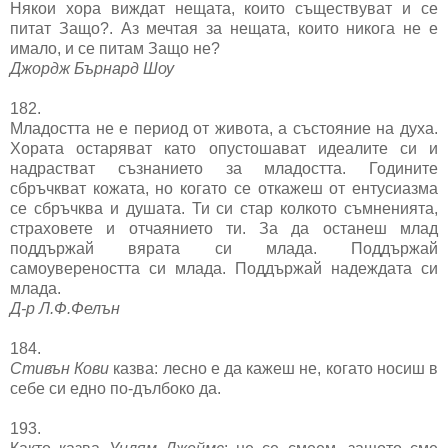
Някои хора виждат нещата, които съществуват и се
питат Защо?. Аз мечтая за нещата, които никога не е
имало, и се питам Защо не?
Джордж Бърнард Шоу
182.
Младостта не е период от живота, а състояние на духа.
Хората остаряват като опустошават идеалите си и
надрастват съзнанието за младостта. Годините
сбръчкват кожата, но когато се откажеш от ентусиазма
се сбръчква и душата. Ти си стар колкото съмненията,
страховете и отчаянието ти. За да останеш млад
поддържай вярата си млада. Поддържай
самоувереността си млада. Поддържай надеждата си
млада.
Д-р Л.Ф.Фелън
184.
Стивън Кови
казва: лесно е да кажеш не, когато носиш в
себе си едно по-дълбоко да.
193.