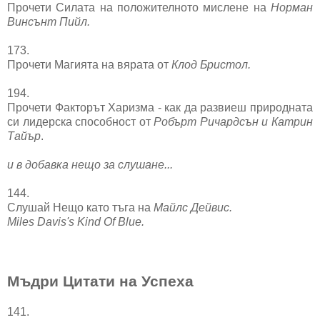
Прочети Силата на положителното мислене на
Нормaн
Винсънт Пийл.
173.
Прочети Магията на вярата от
Клод Бристол.
194.
Прочети Факторът Харизма - как да развиеш природната
си лидерска способност
от
Робърт Ричардсън и Катрин
Тайър
.
и в добавка нещо за слушане...
144.
Слушай Нещо като тъга на
Майлс Дейвис.
Miles Davis's Kind Of Blue.
Мъдри Цитати на Успеха
141.