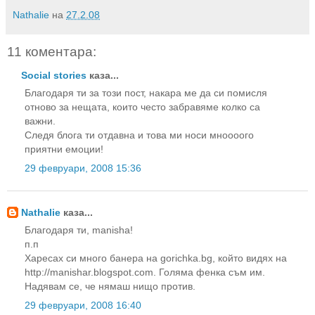
Nathalie
на
27.2.08
11 коментара:
Social stories
каза...
Благодаря ти за този пост, накара ме да си помисля
отново за нещата, които често забравяме колко са
важни.
Следя блога ти отдавна и това ми носи мноооого
приятни емоции!
29 февруари, 2008 15:36
Nathalie
каза...
Благодаря ти, manisha!
п.п
Харесах си много банера на gorichka.bg, който видях на
http://manishar.blogspot.com. Голяма фенка съм им.
Надявам се, че нямаш нищо против.
29 февруари, 2008 16:40