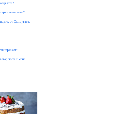
аздялата?
 върти момичето?
цата. от Съпругата.
ски приказки
Българските Имена