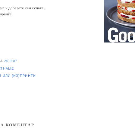
ър и добавете към супата.
вирайте.
НА
20.9.07
ATHALIE
ЕЛ
ИЛИ {ИЗ}ПРИНТИ
А КОМЕНТАР