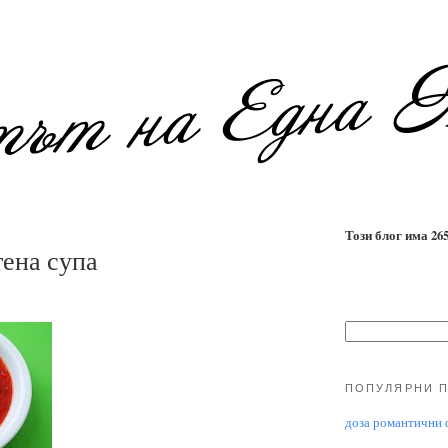
Този блог има 2655
ена супа
ПОПУЛЯРНИ 
доза романтични ф