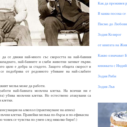
Как да преживея р
В каква посока се
Писмо до Любовни
Зодия Козирог
от книгата на Живо
Какво означават 
 да се движи най-много със скоростта на най-бавния
нападнато, най-бавните и слаби животни загиват първи.
книжката с Индий
ато цяло е добра за стадото. Защото общата скорост и
 се подобрява от редовното убиване на най-слабите
Зодия Риби
кият мозък може да работи.
Зодия Лъв
 работи най-бавната мозъчна клетка. На всички ни е
та) убива мозъчни клетки. Но естествено атакувани са
 клетки.
консумация на алкохол (практикуване на апнеа)
зъчни клетки. Правейки мозъка по-бърза и по-ефикасна
 човек се чувства по-умен след няколко бири!:)