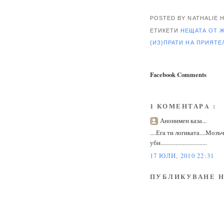
POSTED BY NATHALIE
ЕТИКЕТИ
НЕЩАТА ОТ 
{ИЗ}ПРАТИ НА ПРИЯТ
Facebook Comments
1 КОМЕНТАРA :
Анонимен каза...
....Ега ти логиката....Мозъ
уби...............................
17 ЮЛИ, 2010 22:31
ПУБЛИКУВАНЕ Н