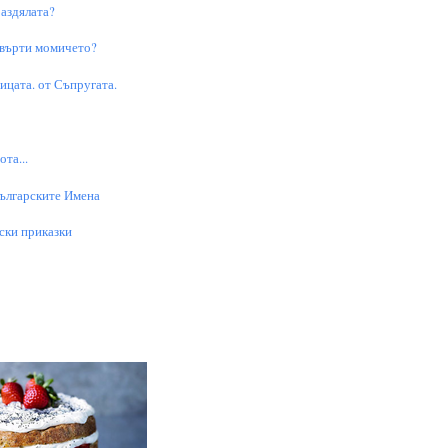
аздялата?
 върти момичето?
цата. от Съпругата.
та...
Българските Имена
ски приказки