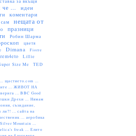
ставка за вкъщи
че ...
идеи
коментари
ги
нещата от
 сам
празници
но
ти
Робин Шарма
ороскоп
цветя
Dimana
e
Fiorre
rem4eto
Lillie
Super Size Me
TED
...
щастието.com ...
ите ...
ЖИВОТ НА
верига ...
BBC Good
ешки Дрехи ...
Нямам
ония, съзидание,
 ли?! ...
сайта на
ественик ...
аеробика
ilver Mountain ...
elica's freak ...
Елито
ция на блоговете ...