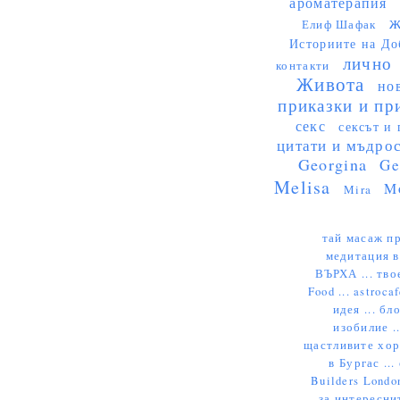
ароматерапия
ж
Елиф Шафак
Историите на До
лично
контакти
Живота
но
приказки и пр
секс
сексът и 
цитати и мъдро
Georgina
Ge
Melisa
M
Mira
тай масаж пр
медитация в
ВЪРХА ...
тво
Food ...
astrocaf
идея ...
бло
изобилие .
щастливите хора
в Бургас ...
Builders London
за интересни