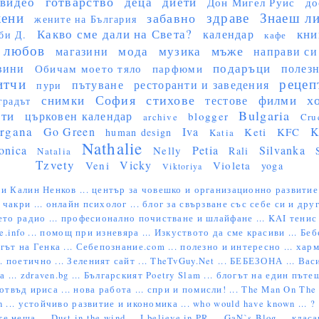
готварство
видео
деца
диети
Дон Мигел Руис
до
ени
здраве
Знаеш ли 
забавно
жените на България
Какво сме дали на Света?
кни
календар
би Д.
кафе
любов
мъже
мода
музика
магазини
направи си
подаръци
вини
полез
Обичам моето тяло
парфюми
итчи
рецеп
пътуване
ресторанти и заведения
пури
София
стихове
х
снимки
филми
тестове
градът
Bulgaria
сти
църковен календар
blogger
archive
Cru
rgana
Go Green
Iva
K
Keti
KFC
human design
Katia
Nathalie
onica
Petia
Silvanka
Nelly
Rali
Natalia
Tzvety
Vicky
Veni
Violeta
yoga
Viktoriya
и Калин Ненков ...
център за човешко и организационно развитие
 чакри ...
онлайн психолог ...
блог за свързване със себе си и друг
ето радио ...
професионално почистване и шлайфане ...
KAI тенис 
e.info ...
помощ при изневяра ...
Изкуството да сме красиви ...
Беб
гът на Генка ...
Себепознание.com ...
полезно и интересно ...
харм
..
поетично ...
Зеленият сайт ...
TheTvGuy.Net ...
БЕБЕЗОНА ...
Васи
 ...
zdraven.bg ...
Българският Poetry Slam ...
блогът на един пътеш
отвъд ириса ...
нова работа ...
спри и помисли! ...
The Man On The S
 ...
устойчиво развитие и икономика ...
who would have known ... ?
те неща ...
Dust in the wind ...
I believe in PR ...
GaN`s Blog ...
класа