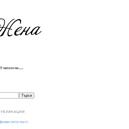
 читатели......
ПУБЛИКАЦИИ
илми (пета част)