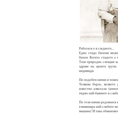
Работата е в следното...
Едно стадо бизони може
бизон. Когато стадото е 
Тази природна слекция к
здраве на цялата група
индивиди.
По подобен начин и човеш
Толкова бързо, колкото
известно алкохола (апнеа
първо най-бавните и слаби
По този начин редовната 
елиминира най-слабите мо
машина! И така обикновено