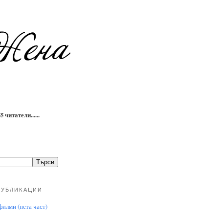
 читатели......
ПУБЛИКАЦИИ
илми (пета част)