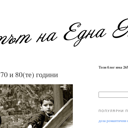
Този блог има 2655
 70 и 80(те) години
ПОПУЛЯРНИ 
доза романтични ф