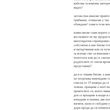
кабелна телевизия, интер
видео!
затова пък имахме приятел
трябваше, отивахме у тях 
обаждане! сами в този жес
измисляхме сами игрите си
костилките не му прораств
многократни спринцовки и
собствени и ние бяхме гот
и натъртвания или си чупе
за всичко сме си виновни 
ченгетата или да се скат
родителите от онези време
представиш?
да-а-а, такива бяхме, а ка
по погрешка въвеждаме си
списък от 15 номера да се
човека. пращаме e-mail на 
приятелите си, които няма
ден се връщаме в къщи и о
изпадаме в паника, ако из
вземем. шом се събудим су
дори преди да си изпием 