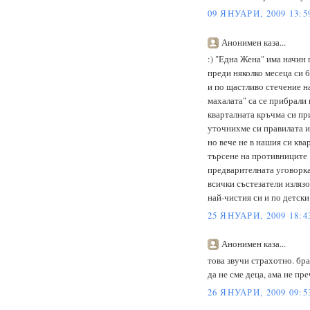
09 ЯНУАРИ, 2009 13:5
Анонимен каза...
:) "Една Жена" има начин 
преди няколко месеца си б
и по щастливо стечение на
махалата" са се прибрали 
кварталната кръчма си пр
уточнихме си правилата и
но вече не в нашия си ква
търсене на противниците
предварителната уговорка
всички състезатели излязо
най-чистия си и по детски
25 ЯНУАРИ, 2009 18:4
Анонимен каза...
това звучи страхотно. брав
да не сме деца, ама не пре
26 ЯНУАРИ, 2009 09:5