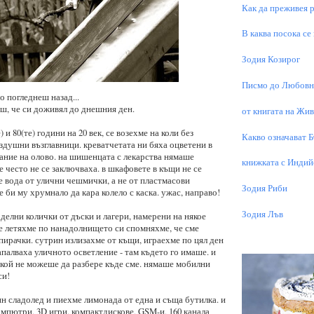
Как да преживея р
В каква посока се
Зодия Козирог
Писмо до Любовни
то погледнеш назад...
аш, че си доживял до днешния ден.
от книгата на Живо
е) и 80(те) години на 20 век, се возехме на коли без
Какво означават 
здушни възглавници. креватчетата ни бяха оцветени в
ание на олово. на шишенцата с лекарства нямаше
книжката с Индий
е често не се заключваха. в шкафовете в къщи не се
е вода от улични чешмички, а не от пластмасови
Зодия Риби
е би му хрумнало да кара колело с каска. ужас, направо!
Зодия Лъв
делни колички от дъски и лагери, намерени на някое
че летяхме по нанадолнището си спомняхме, че сме
пирачки. сутрин излизахме от къщи, играехме по цял ден
апалваха уличното осветление - там където го имаше. и
икой не можеше да разбере къде сме. нямаше мобилни
си!
ин сладолед и пиехме лимонада от една и съща бутилка. и
омпютри, 3D игри, компактдискове, GSM-и, 160 канала