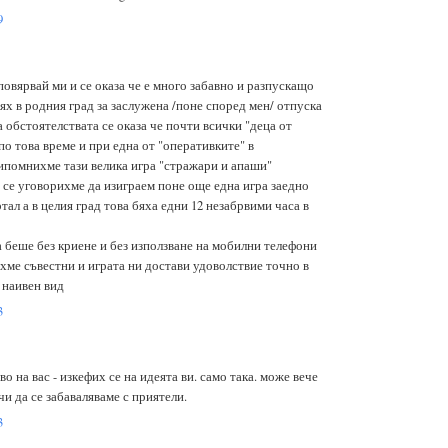
9
повярвай ми и се оказа че е много забавно и разпускащо
ях в родния град за заслужена /поне според мен/ отпуска
 обстоятелствата се оказа че почти всички "деца от
по това време и при една от "оперативките" в
ипомнихме тази велика игра "стражари и апаши"
 се уговорихме да изиграем поне още една игра заедно
ртал а в целия град това бяха едни 12 незабрвими часа в
 беше без криене и без използване на мобилни телефони
хме съвестни и играта ни достави удоволствие точно в
 наивен вид
3
о на вас - изкефих се на идеята ви. само така. може вече
чи да се забаваляваме с приятели.
3