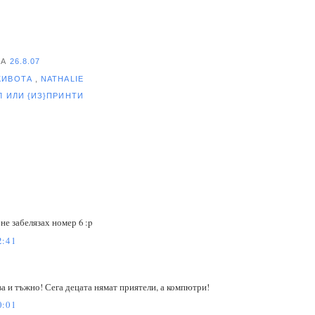
НА
26.8.07
ЖИВОТА
,
NATHALIE
ЕЛ
ИЛИ {ИЗ}ПРИНТИ
не забелязах номер 6 :p
2:41
ва и тъжно! Сега децата нямат приятели, а компютри!
0:01