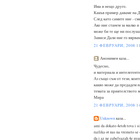
Има и нещо друго.
Какъв пример даваме на 
След като самите ние - см
Ако ние станем за малко и
може би те ще ни послуша
Зависи Дали ние го вярвам
21 ФЕВРУАРИ, 2008 1
Анонимен каза...
Чудесно,
и материала и интелегентн
Аз също съм от тези, коит
какво може да предадем на
темата за приятелството 
Мира
21 ФЕВРУАРИ, 2008 1
Unknown
каза...
ami da dokato 4etoh tova i si
razlika ot nas na vremeto se 
da i az ne zabelyazah 4e nya