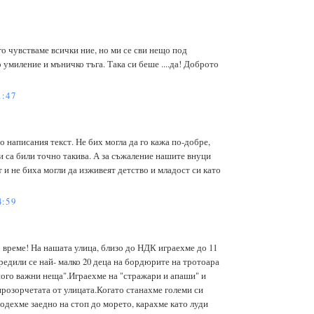
 го чувстваме всички ние, но ми се сви нещо под
умиление и мъничко тъга. Така си беше ....да! Доброто
1:47
 написания текст. Не бих могла да го кажа по-добре,
и са били точно такива. А за съжаление нашите внуци
т и не биха могли да изживеят детство и младост си като
4:59
 време! На нашата улица, близо до НДК играехме до 11
редили се най- малко 20 деца на бордюрите на тротоара
ного важни неща".Играехме на "стражари и апаши" и
прозорчетата от улицата.Когато станахме големи си
ходехме заедно на стоп до морето, карахме като луди