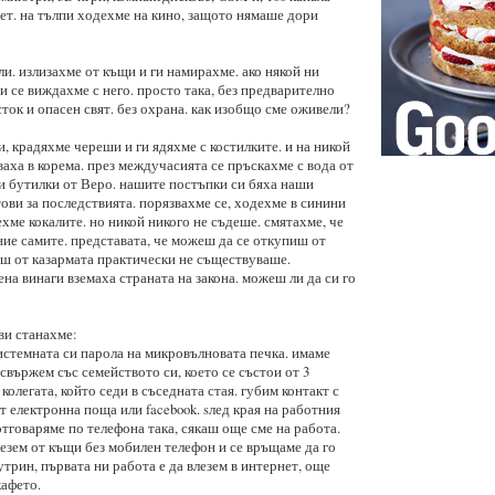
нет. на тълпи ходехме на кино, защото нямаше дори
и. излизахме от къщи и ги намирахме. ако някой ни
и се виждахме с него. просто така, без предварително
ток и опасен свят. без охрана. как изобщо сме оживели?
, крадяхме череши и ги ядяхме с костилките. и на никой
аха в корема. през междучасията се пръскахме с вода от
 бутилки от Веро. нашите постъпки си бяха наши
ови за последствията. порязвахме се, ходехме в синини
хме кокалите. но никой никого не съдеше. смятахме, че
ние самите. представата, че можеш да се откупиш от
аеш от казармата практически не съществуваше.
на винаги вземаха страната на закона. можеш ли да си го
кви станахме:
стемната си парола на микровълновата печка. имаме
 свържем със семейството си, което се състои от 3
колегата, който седи в съседната стая. губим контакт с
т електронна поща или facebook. sлед края на работния
тговаряме по телефона така, сякаш още сме на работа.
лезем от къщи без мобилен телефон и се връщаме да го
трин, първата ни работа е да влезем в интернет, още
кафето.