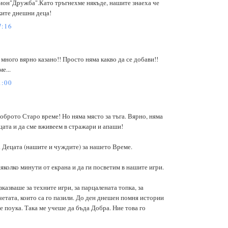
ион"Дружба".Като тръгнехме някъде, нашите знаеха че
ките днешни деца!
7:16
много вярно казано!! Просто няма какво да се добави!!
е...
1:00
оброто Старо време! Но няма място за тъга. Вярно, няма
цата и да сме вживеем в стражари и апаши!
а Децата (нашите и чуждите) за нашето Време.
няколко минути от екрана и да ги посветим в нашите игри.
зказваше за техните игри, за парцалената топка, за
учетата, които са го пазили. До ден днешен помня истории
е поука. Така ме учеше да бъда Добра. Ние това го