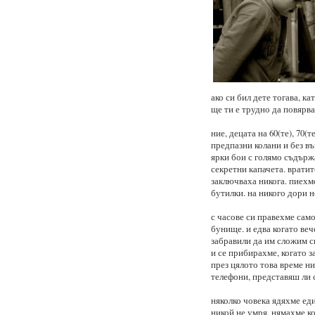
ако си бил дете тогава, ка
ще ти е трудно да повярв
ние, децата на 60(те), 70(т
предпазни колани и без въ
ярки бои с голямо съдърж
секретни капачета. вратит
заключваха никога. пиехм
бутилки. на никого дори н
с часове си правехме само
бунище. и едва когато ве
забравили да им сложим с
и се прибирахме, когато з
през цялото това време н
телефони, представяш ли 
няколко човека ядяхме ед
никой не умря. нямахме к