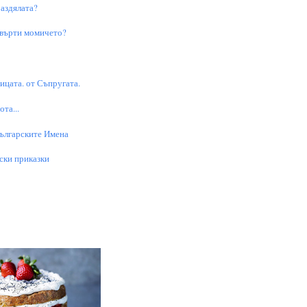
аздялата?
 върти момичето?
цата. от Съпругата.
та...
Българските Имена
ски приказки