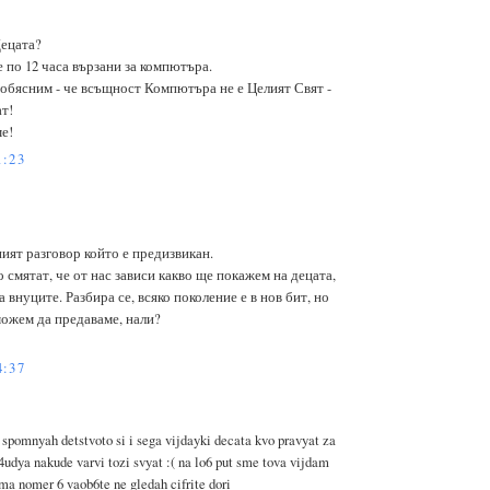
Децата?
е по 12 часа вързани за компютъра.
 обясним - че всъщност Компютъра не е Целият Свят -
т!
е!
1:23
ият разговор който е предизвикан.
о смятат, че от нас зависи какво ще покажем на децата,
 внуците. Разбира се, всяко поколение е в нов бит, но
можем да предаваме, нали?
4:37
 spomnyah detstvoto si i sega vijdayki decata kvo pravyat za
4udya nakude varvi tozi svyat :( na lo6 put sme tova vijdam
ma nomer 6 vaob6te ne gledah cifrite dori