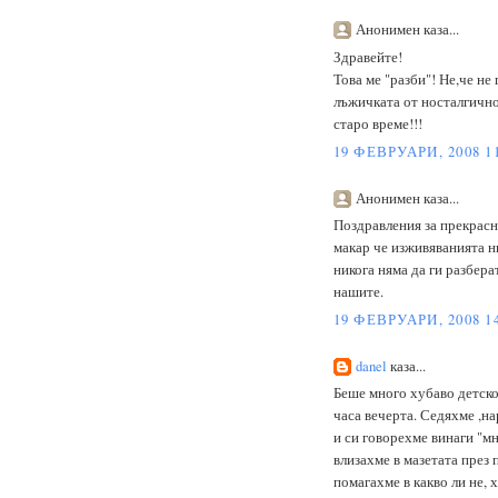
Анонимен каза...
Здравейте!
Това ме "разби"! Не,че не
лъжичката от носталгично 
старо време!!!
19 ФЕВРУАРИ, 2008 1
Анонимен каза...
Поздравления за прекрасно
макар че изживяванията н
никога няма да ги разбера
нашите.
19 ФЕВРУАРИ, 2008 1
danel
каза...
Беше много хубаво детско
часа вечерта. Седяхме ,на
и си говорехме винаги "м
влизахме в мазетата през 
помагахме в какво ли не, 