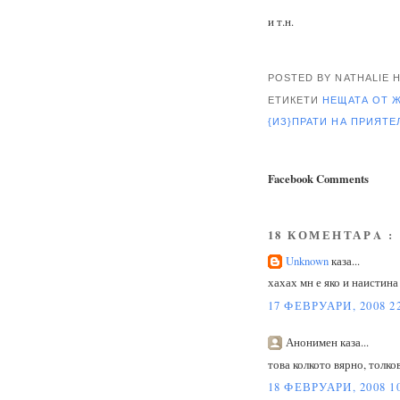
и т.н.
POSTED BY NATHALIE
ЕТИКЕТИ
НЕЩАТА ОТ 
{ИЗ}ПРАТИ НА ПРИЯТ
Facebook Comments
18 КОМЕНТАРA :
Unknown
каза...
хахах мн е яко и наистина 
17 ФЕВРУАРИ, 2008 2
Анонимен каза...
това колкото вярно, толко
18 ФЕВРУАРИ, 2008 1