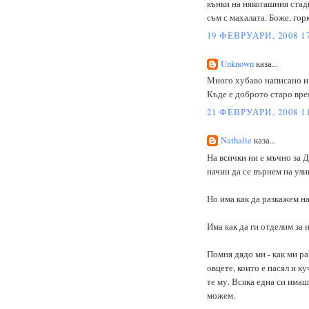
кънки на някогашния стад
съм с махалата. Боже, гор
19 ФЕВРУАРИ, 2008 1
Unknown
каза...
Много хубаво написано и 
Къде е доброто старо врем
21 ФЕВРУАРИ, 2008 1
Nathalie
каза...
На всички ни е мъчно за Д
начин да се върнем на ули
Но има как да разкажем н
Има как да ги отделим за 
Помня дядо ми - как ми ра
овцете, които е пасял и к
те му. Всяка една си имаш
можем.