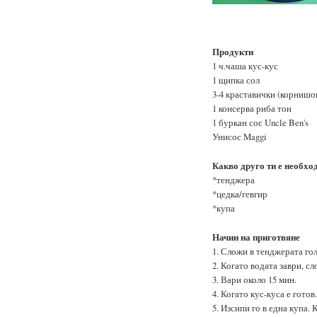
Продукти
1 ч.чаша кус-кус
1 щипка сол
3-4 краставички (корнишо
1 консерва риба тон
1 буркан сос Uncle Ben's
Унисос Maggi
Какво друго ти е необхо
*тенджера
*цедка/гевгир
*купа
Начин на приготвяне
1. Сложи в тенджерата го
2. Когато водата заври, сл
3. Вари около 15 мин.
4. Когато кус-куса е готов
5. Изсипи го в една купа. 