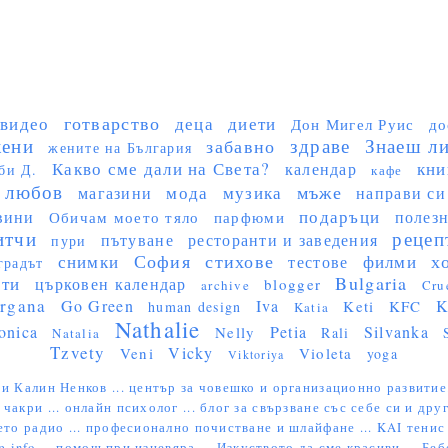
готварство
видео
деца
диети
Дон Мигел Руис
до
ени
здраве
Знаеш ли 
забавно
жените на България
Какво сме дали на Света?
кни
календар
би Д.
кафе
любов
мъже
мода
музика
магазини
направи си
подаръци
вини
полез
Обичам моето тяло
парфюми
итчи
рецеп
пътуване
ресторанти и заведения
пури
София
стихове
х
снимки
филми
тестове
градът
Bulgaria
сти
църковен календар
blogger
archive
Cru
rgana
Go Green
Iva
K
Keti
KFC
human design
Katia
Nathalie
onica
Petia
Silvanka
Nelly
Rali
Natalia
Tzvety
Vicky
Veni
Violeta
yoga
Viktoriya
и Калин Ненков ...
център за човешко и организационно развитие
 чакри ...
онлайн психолог ...
блог за свързване със себе си и друг
ето радио ...
професионално почистване и шлайфане ...
KAI тенис 
e.info ...
помощ при изневяра ...
Изкуството да сме красиви ...
Беб