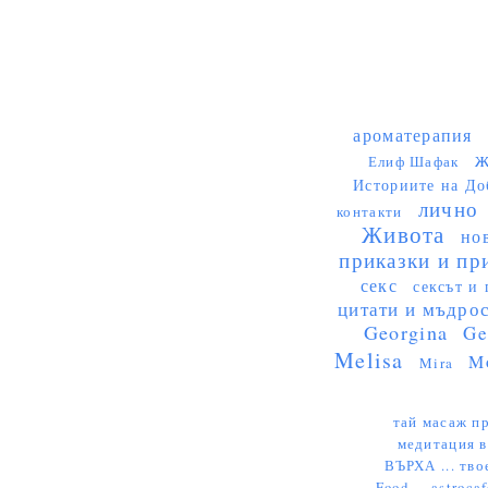
ароматерапия
ж
Елиф Шафак
Историите на До
лично
контакти
Живота
но
приказки и пр
секс
сексът и 
цитати и мъдро
Georgina
Ge
Melisa
M
Mira
тай масаж пр
медитация в
ВЪРХА ...
тво
Food ...
astrocaf