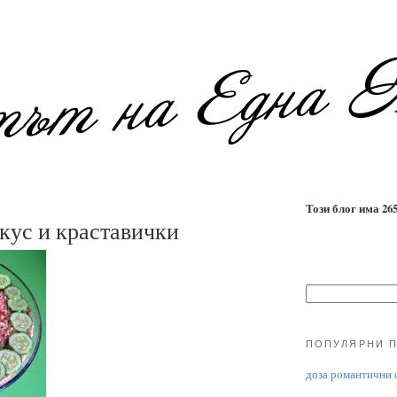
Този блог има 2655
-кус и краставички
ПОПУЛЯРНИ 
доза романтични ф