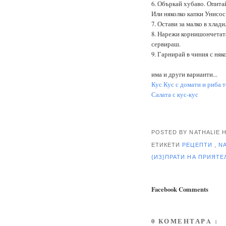
6. Объркай хубаво. Опитай
Или няколко капки Унисос
7. Остави за малко в хлади
8. Нарежи корнишончетата
сервираш.
9. Гарнирай в чиния с няк
има и други варианти...
Кус Кус с домати и риба 
Салата с кус-кус
POSTED BY NATHALIE
ЕТИКЕТИ
РЕЦЕПТИ
,
N
{ИЗ}ПРАТИ НА ПРИЯТ
Facebook Comments
0 КОМЕНТАРA :