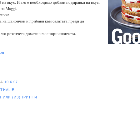
 на вкус. И ако е необходимо добави подправки на вкус.
 на Maggi.
лника.
 на шайбички и прибави към салатата преди да
олко резенчета домати или с корнишончета.
тон
НА
10.6.07
ATHALIE
ЕЛ
ИЛИ {ИЗ}ПРИНТИ