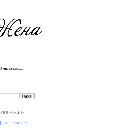
 читатели......
ПУБЛИКАЦИИ
илми (пета част)