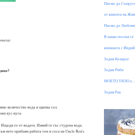
Писмо до Съпруга
от книгата на Живо
Писмо до Любовни
В каква посока се
нчета)
книжката с Индий
Зодия Козирог
Зодия Риби
димо?
МОЕТО TЯЛО е...
Зодия Рак
лямо количество вода и щипка сол.
ожи кус-куса.
. Изцеди го от водата. Измий го със студена вода.
Към него прибави рибата тон и соса на Uncle Ben's.