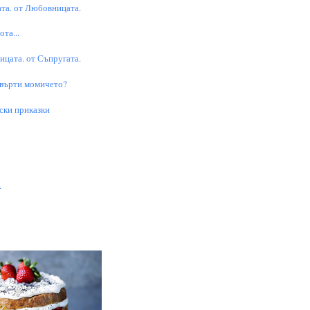
та. от Любовницата.
та...
цата. от Съпругата.
 върти момичето?
ски приказки
.