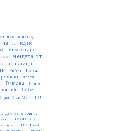
ставка за вкъщи
че ...
идеи
коментари
ги
нещата от
 сам
празници
но
ти
Робин Шарма
ороскоп
цветя
Dimana
e
Fiorre
rem4eto
Lillie
Super Size Me
TED
...
щастието.com ...
ите ...
ЖИВОТ НА
верига ...
BBC Good
ешки Дрехи ...
Нямам