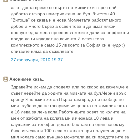
аз от доста време се въртя по мивките и търся най-
доброто отскоро намерих една на бул. бъкстон 40
"Витоша" се казва и е нова.Момчетата работят много
добре и много бързо а освен това и да имат някой
пропуск една жена проверява колите дали са перфектни
преди да ги издадат на клиента.И освен това
комплексното е само 15 лв което за София си е чудо :)
опитайте няма да съжелявате
27 февруари, 2010 19:37
Анонимен каза...
Здравейте искам да споделя или по скоро да кажем,че е
съвет недейте да ходите на мивката на бул.Черни връх
срещу Японския хотел.Първо там крадът и въобще не
мият хубаво да не говориме че цената на комплексното
е 16 лева за лека кола.Работниците ровят по колите на
мен от жабката на колата ми изчезнаха 10 лева и
слушалки за телефон докато бях там на един човек му
бяха изчезнали 100 лева от колата при полужение,че е
мил колата само външно можетели да си представите за