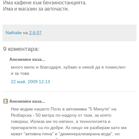
Има кафене към бензиностанцията.
Има и магазин за авточасти.
Nathalie
на
2.6.07
9 коментара:
Анонимен каза...
много мило и благодаря, хубаво е някой да е помислил
и за това
22 май, 2009 12:13
Анонимен каза...
Ние водим нашето Поло в автомивка "5 Минути" на
Резбарска - 50 метра по-надолу от тази, за която
говориш. Излиза ми по-евтино, а технологията и
препаратите са по-добри. Аз нищо не разбирам като ми
кажат "активна пяна" и "деминерализирана вода", но