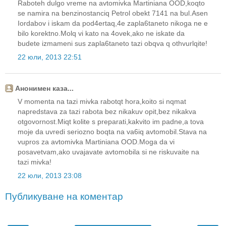
Raboteh dulgo vreme na avtomivka Martiniana OOD,koqto
se namira na benzinostanciq Petrol obekt 7141 na bul.Asen
Iordabov i iskam da pod4ertaq,4e zapla6taneto nikoga ne e
bilo korektno.Molq vi kato na 4ovek,ako ne iskate da
budete izmameni sus zapla6taneto tazi obqva q othvurlqite!
22 юли, 2013 22:51
Анонимен каза...
V momenta na tazi mivka rabotqt hora,koito si nqmat
napredstava za tazi rabota bez nikakuv opit,bez nikakva
otgovornost.Miqt kolite s preparati,kakvito im padne,a tova
moje da uvredi seriozno boqta na va6iq avtomobil.Stava na
vupros za avtomivka Martiniana OOD.Moga da vi
posavetvam,ako uvajavate avtomobila si ne riskuvaite na
tazi mivka!
22 юли, 2013 23:08
Публикуване на коментар