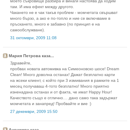
моето съкровище разбира и винаги настоява да ходим
там. И има ефект между другото.
Чакането не е чак такъв проблем - момчетата свършват
много бързо, а ако е по-топло и ние се включваме в
пръскането, много е забавно (по принцип е на
самообслужване).
31 октомври, 2009 11:08
Мария Петрова каза...
Здравейте,
пробвах новата автомивка на Симеоновско шосе! Dream
Clean! Много доволна останах! Дажат безплатно карти
на жсеки клиент, с който при 3 измивания в рамките на 1
месец получаваш 4-тото безплатно! Много приятно
изненадана останах и от факта, че имат Happy Hour!
Качеството също е отлично.... дано само така задържат
момчетата и занапред! Пробвайте и вие :)
27 декември, 2009 15:50
Анонимен каза...