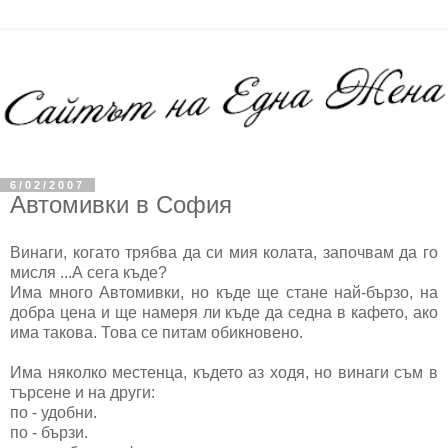
6/02/2007
Автомивки в София
Винаги, когато трябва да си мия колата, започвам да го
мисля ...А сега къде?
Има много Автомивки, но къде ще стане най-бързо, на
добра цена и ще намеря ли къде да седна в кафето, ако
има такова. Това се питам обикновено.
Има няколко местенца, където аз ходя, но винаги съм в
търсене и на други:
по - удобни.
по - бързи.