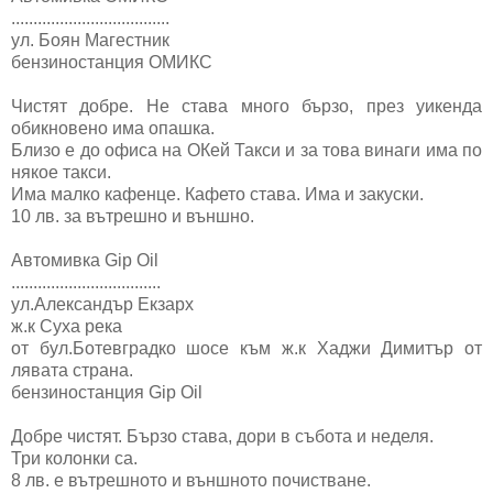
....................................
ул. Боян Магестник
бензиностанция ОМИКС
Чистят добре. Не става много бързо, през уикенда
обикновено има опашка.
Близо е до офиса на ОКей Такси и за това винаги има по
някое такси.
Има малко кафенце. Кафето става. Има и закуски.
10 лв. за вътрешно и външно.
Автомивка Gip Oil
..................................
ул.Александър Екзарх
ж.к Суха река
от бул.Ботевградко шосе към ж.к Хаджи Димитър от
лявата страна.
бензиностанция Gip Oil
Добре чистят. Бързо става, дори в събота и неделя.
Три колонки са.
8 лв. е вътрешното и външното почистване.