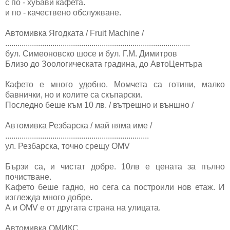
с по - хубави кафета.
и по - качествено обслужване.
Автомивка Ягодката / Fruit Machine /
..........................................................................................
бул. Симеоновско шосе и бул. Г.М. Димитров
Близо до Зоологическата градина, до АвтоЦентъра
Кафето е много удобно. Момчета са готини, малко
бавнички, но и колите са скъпарски.
Последно беше към 10 лв. / вътрешно и външно /
Автомивка Резбарска / май няма име /
......................................................................
ул. Резбарска, точно срещу OMV
Бързи са, и чистат добре. 10лв е цената за пълно
почистване.
Kафето беше гадно, но сега са построили нов етаж. И
изглежда много добре.
А и OMV е от другата страна на улицата.
Автомивка ОМИКС