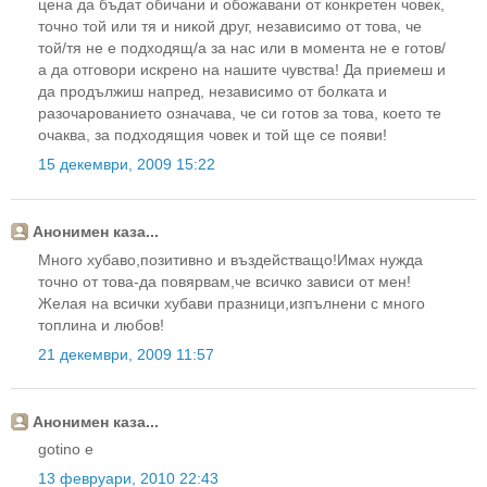
цена да бъдат обичани и обожавани от конкретен човек,
точно той или тя и никой друг, независимо от това, че
той/тя не е подходящ/а за нас или в момента не е готов/
а да отговори искрено на нашите чувства! Да приемеш и
да продължиш напред, независимо от болката и
разочарованието означава, че си готов за това, което те
очаква, за подходящия човек и той ще се появи!
15 декември, 2009 15:22
Анонимен каза...
Много хубаво,позитивно и въздействащо!Имах нужда
точно от това-да повярвам,че всичко зависи от мен!
Желая на всички хубави празници,изпълнени с много
топлина и любов!
21 декември, 2009 11:57
Анонимен каза...
gotino e
13 февруари, 2010 22:43