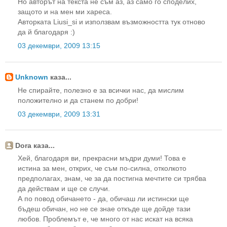
Но авторът на текста не съм аз, аз само го споделих,
защото и на мен ми хареса.
Авторката Liusi_si и използвам възможността тук отново
да й благодаря :)
03 декември, 2009 13:15
Unknown
каза...
Не спирайте, полезно е за всички нас, да мислим
положително и да станем по добри!
03 декември, 2009 13:31
Dora каза...
Хей, благодаря ви, прекрасни мъдри думи! Това е
истина за мен, открих, че съм по-силна, отколкото
предполагах, знам, че за да постигна мечтите си трябва
да действам и ще се случи.
А по повод обичането - да, обичаш ли истински ще
бъдеш обичан, но не се знае откъде ще дойде тази
любов. Проблемът е, че много от нас искат на всяка