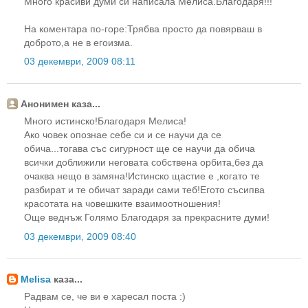
Много красиви думи си написала Мелиса.Благодаря!!!
На коментара по-горе:Трябва просто да повярваш в
доброто,а не в егоизма.
03 декември, 2009 08:11
Анонимен каза...
Много истинско!Благодаря Мелиса!
Ако човек опознае себе си и се научи да се
обича...тогава със сигурност ще се научи да обича
всички доближили неговата собствена орбита,без да
очаква нещо в замяна!Истинско щастие е ,когато те
разбират и те обичат заради сами теб!Егото съсипва
красотата на човешките взаимоотношения!
Още веднъж Голямо Благодаря за прекрасните думи!
03 декември, 2009 08:40
Melisa
каза...
Радвам се, че ви е харесал поста :)