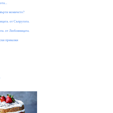
та...
 върти момичето?
цата. от Съпругата.
та. от Любовницата.
ски приказки
.