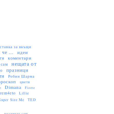
ставка за вкъщи
че ...
идеи
коментари
ги
нещата от
 сам
празници
но
ти
Робин Шарма
ороскоп
цветя
Dimana
e
Fiorre
rem4eto
Lillie
Super Size Me
TED
...
щастието.com ...