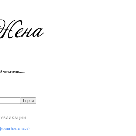
 читатели......
ПУБЛИКАЦИИ
илми (пета част)