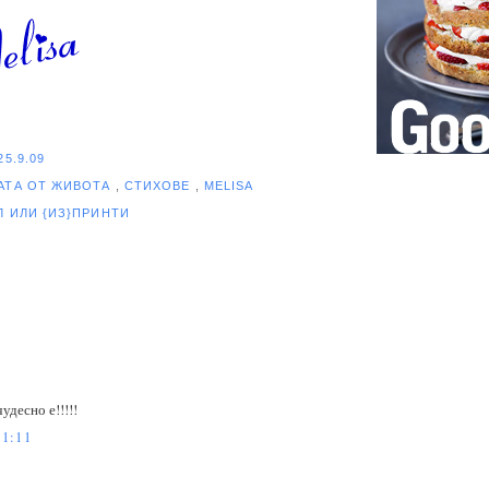
25.9.09
АТА ОТ ЖИВОТА
,
СТИХОВЕ
,
MELISA
ЕЛ
ИЛИ {ИЗ}ПРИНТИ
удесно е!!!!!
1:11