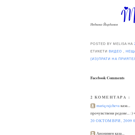
Недялко Йорданов
POSTED BY MELISA
НА
ЕТИКЕТИ
ВИДЕО
,
НЕЩ
{ИЗ}ПРАТИ НА ПРИЯТ
Facebook Comments
2 КОМЕНТАРA :
mariq rajcheva
каза...
прочувствени редове... :) ч
20 ОКТОМВРИ, 2009 0
Анонимен каза...