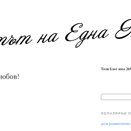
Този блог има 2655
Любов!
ПОПУЛЯРНИ 
доза романтични ф