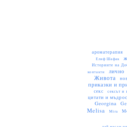
ароматерапия
ж
Елиф Шафак
Историите на До
лично
контакти
Живота
но
приказки и пр
секс
сексът и 
цитати и мъдро
Georgina
Ge
Melisa
M
Mira
тай масаж пр