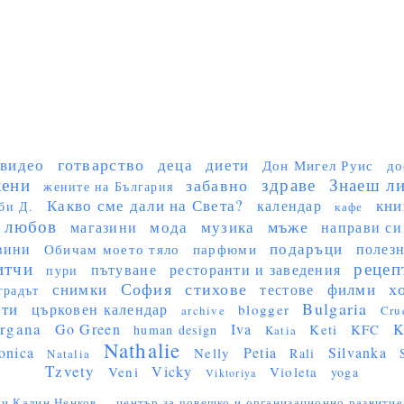
готварство
видео
деца
диети
Дон Мигел Руис
до
ени
здраве
Знаеш ли 
забавно
жените на България
Какво сме дали на Света?
кни
календар
би Д.
кафе
любов
мъже
мода
музика
магазини
направи си
подаръци
вини
полез
Обичам моето тяло
парфюми
итчи
рецеп
пътуване
ресторанти и заведения
пури
София
стихове
х
снимки
филми
тестове
градът
Bulgaria
сти
църковен календар
blogger
archive
Cru
rgana
Go Green
Iva
K
Keti
KFC
human design
Katia
Nathalie
onica
Petia
Silvanka
Nelly
Rali
Natalia
Tzvety
Vicky
Veni
Violeta
yoga
Viktoriya
и Калин Ненков ...
център за човешко и организационно развитие