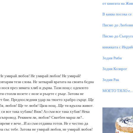
от книгата на Живо
В каква посока се
Писмо до Любовни
Писмо до Съпруга
книжката с Индий
Зодия Риби
Зодия Козирог
е умирай любов! Не умирай любов! Не умирай!
Зодия Рак
втарям тези слова. Не затваряй вратата на своята бедна
и нося през зимата хляб и дърва. Тази нощ с одеялото
МОЕТО TЯЛО е...
ти стопля нозете с нозе и ръцете с ръце. Затова не
т бие. Предпоследния удар на твоето храбро сърце. Ще
бя, любов! Ще те любя! Цяла нощ...Ще ти вдъхна живот.
и все така хубава! Виж! Аз съм все така хубав! Нека
 съпровод. Реквием ли, любов? Сватбен марш ли?..
реме е вече...И аз съм отдавна готов. Не е честно да
на със тебе. Затова не умирай любов, не умирай любов!