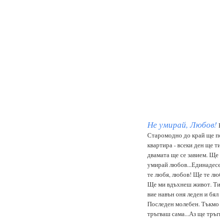
Не умирай, Любов!
Н
Старомодно до край ще по
квартира - всеки ден ще т
двамата ще се завием. Ще 
умирай любов...Единадесе
те любя, любов! Ще те лю
Ще ми вдъхнеш живот. Ти с
вие навън оня леден и бял
Последен молебен. Тъкмо в
тръгваш сама...Аз ще тръг