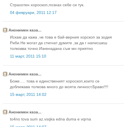
Страхотен хороскоп,познах себе си тук.
04 февруари, 2011 12:17
Анонимен каза...
Искам да кажа ,че това е бай-верния хорскоп за зодия
Риби.Не могат да стигнат думите ,за да г написшеш
толковва точно.Изненадана съм мн приятно
11 март, 2011 15:10
Анонимен каза...
Боже..... това е единственият хороскоп,които се
доближава толкова много до моята личност.Браво!!!!
15 март, 2011 14:02
Анонимен каза...
to4no tova sum az.vsqka edna duma e vqrna
15 март, 2011 14:07