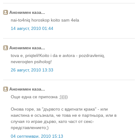
Анонимен каза...
nai-to4niq horoskop koito sam 4ela
14 август, 2010 01:44
Анонимен каза...
tova e, priqteli!Koito i da e avtora - pozdravleniq,
neveroqten psiholog!
26 август, 2010 13:33
Анонимен каза...
Още една се припозна ;)))))
Онова горе, за "дървото с вдигнати крака" - или
наистина е осъзнала, че това не е партньора, или в
случая го играе дърво, като част от секс-
представлението;)
04 септември, 2010 15:13