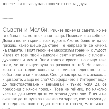
копеле - тя го заслужава повече от всяка друга ...
-------------------------------------------------------------------------------------
---------
Съвети и Молби.
Рибите приемат съвети, но не
ги ебават - само те си знаят защо: Помисли и за себе си.
Докога ще ги търпиш тези идиоти. Ако не беше ти да се
грижиш, какво щеше да стане. Те направо ти се качиха
на главата. Твоят героичен мазохизъм граничи с лудост.
Излез от този твой измислен свят изпълнен с илюзии,
духовност и мечти. Знам колко е красив, но също така
знам, че не съществува за разлика от теб. Не става -
хората са гадни копелета и мислят единствено за
собствените си интереси. Снощи пак прекали с алкохола
и цигарите. Защо не спа? Сърфирането в Интернет води
до пристрастяване - внимавай - тъкмо успя да се
пребориш с някои пороци. Това че геймиш по няколко
часа на ден може да ти се отрази доста зле. Е аз и не
очаквах да ти пука за някакво си здраве, което служи да
те поддържа жив в един жесток и грозен, материален
свят...