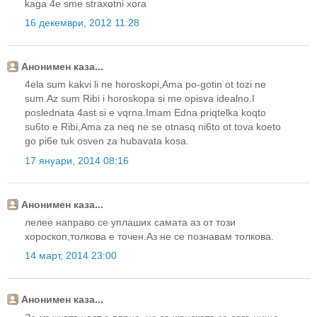
kaga 4e sme straxotni xora
16 декември, 2012 11:28
Анонимен каза...
4ela sum kakvi li ne horoskopi,Ama po-gotin ot tozi ne
sum.Az sum Ribi i horoskopa si me opisva idealno.I
poslednata 4ast si e vqrna.Imam Edna priqtelka koqto
su6to e Ribi,Ama za neq ne se otnasq ni6to ot tova koeto
go pi6e tuk osven za hubavata kosa.
17 януари, 2014 08:16
Анонимен каза...
лелее направо се уплаших самата аз от този
хороскоп,толкова е точен.Аз не се познавам толкова.
14 март, 2014 23:00
Анонимен каза...