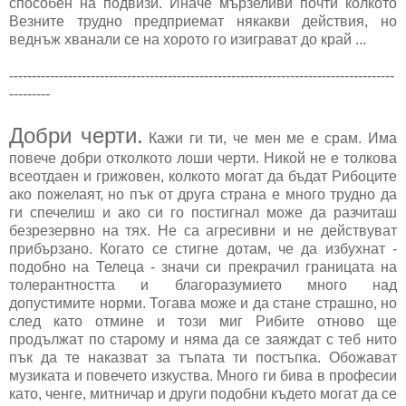
способен на подвизи. Иначе мързеливи почти колкото
Везните трудно предприемат някакви действия, но
веднъж хванали се на хорото го изиграват до край ...
-------------------------------------------------------------------------------------
---------
Добри черти.
Кажи ги ти, че мен ме е срам. Има
повече добри отколкото лоши черти. Никой не е толкова
всеотдаен и грижовен, колкото могат да бъдат Рибоците
ако пожелаят, но пък от друга страна е много трудно да
ги спечелиш и ако си го постигнал може да разчиташ
безрезервно на тях. Не са агресивни и не действуват
прибързано. Когато се стигне дотам, че да избухнат -
подобно на Телеца - значи си прекрачил границата на
толерантността и благоразумието много над
допустимите норми. Тогава може и да стане страшно, но
след като отмине и този миг Рибите отново ще
продължат по старому и няма да се заяждат с теб нито
пък да те наказват за тъпата ти постъпка. Обожават
музиката и повечето изкуства. Много ги бива в професии
като, ченге, митничар и други подобни където могат да се