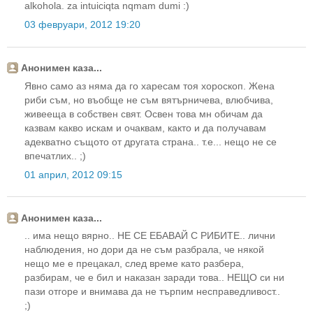
alkohola. za intuiciqta nqmam dumi :)
03 февруари, 2012 19:20
Анонимен каза...
Явно само аз няма да го харесам тоя хороскоп. Жена
риби съм, но въобще не съм вятърничева, влюбчива,
живееща в собствен свят. Освен това мн обичам да
казвам какво искам и очаквам, както и да получавам
адекватно същото от другата страна.. т.е... нещо не се
впечатлих.. ;)
01 април, 2012 09:15
Анонимен каза...
.. има нещо вярно.. НЕ СЕ ЕБАВАЙ С РИБИТЕ.. лични
наблюдения, но дори да не съм разбрала, че някой
нещо ме е прецакал, след време като разбера,
разбирам, че е бил и наказан заради това.. НЕЩО си ни
пази отгоре и внимава да не търпим несправедливост..
;)