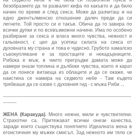
безобразието да ти развалят кефа по какъвто и да било
начин по време и след секса. Може да разчиташ и на
едно джентълменско отношение далеч преди да си
легнете. Той просто си е такъв. Обича да го завира по
всички дупки и по всевъзможни начини. Има по особено
разбиране за секса и влага много чувства, нежност и
гальовност, с цел да усетиш силата на секса от
духовната му страна и това е чудесно. Грубото хамалско
съвокупляване е за простаците и некадърниците.
Рибока е мъж, в чиито прегръдки дамата може да
намери онази топлина и дълбоки чувства, които я карат
да се понесе витаеща из облаците и да се окаже, че
наистина се намира на седмото небе - Там където
трябваше да се озове с духовния гид - с мъжа Риби ...
-------------------------------------------------------------------------------------
---------
ЖЕНА (Каракуда).
Много нежни, мили и чувствителни.
Страхотни са. Притежават всички онези качества,
заради които съществува понятието Идеалната жена в
егоистичния му мъжки смисъл. Зад нежното им тяло се