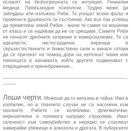
осланят на безпогрешната си интуиция. Гениални
медици. Превъзходни психолози. Трудно може да
заблудиш или излъжеш Риби. Те усещат всеки фалш и
промени в душевното ти състояние. Ако все пак успееш
да преметнеш някой Рибок - значи ти самия си мошеник
от класа и се надявам да не се срещаме. Самите Риби
не понасят дребните хитринки и комерсиализма. Те са
идеалисти, чистосърдечни, вярващи в
свръхестествените и божествени сили и винаги готови
да се притекат на помощ дори на непознат човек или
пияницата в канавката, който другите подминават с
отвращение и пренебрежение...
-------------------------------------------------------------------------------------
---------
Лоши черти.
Можеше да го запазиш в тайна. Има в
изобилие, но в повечето случаи не са насочени към
околните. Рибите се колебливи, флегматични,
нерешителни и понякога направо страхливи. Имат
склонност към самоубийство и нерядко се спасяват
намирайки убежище в алкохола и дрогата. В пуберските