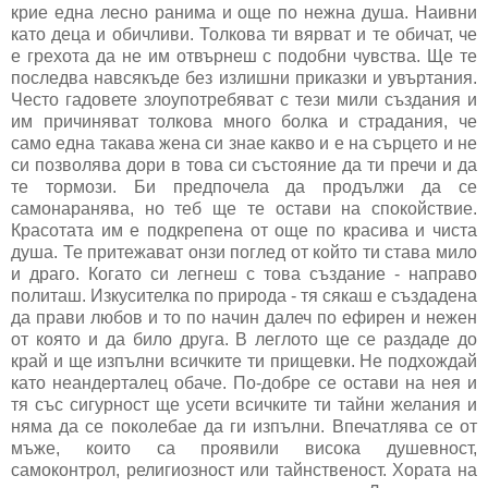
крие една лесно ранима и още по нежна душа. Наивни
като деца и обичливи. Толкова ти вярват и те обичат, че
е грехота да не им отвърнеш с подобни чувства. Ще те
последва навсякъде без излишни приказки и увъртания.
Често гадовете злоупотребяват с тези мили създания и
им причиняват толкова много болка и страдания, че
само една такава жена си знае какво и е на сърцето и не
си позволява дори в това си състояние да ти пречи и да
те тормози. Би предпочела да продължи да се
самонаранява, но теб ще те остави на спокойствие.
Красотата им е подкрепена от още по красива и чиста
душа. Те притежават онзи поглед от който ти става мило
и драго. Когато си легнеш с това създание - направо
политаш. Изкусителка по природа - тя сякаш е създадена
да прави любов и то по начин далеч по ефирен и нежен
от която и да било друга. В леглото ще се раздаде до
край и ще изпълни всичките ти прищевки. Не подхождай
като неандерталец обаче. По-добре се остави на нея и
тя със сигурност ще усети всичките ти тайни желания и
няма да се поколебае да ги изпълни. Впечатлява се от
мъже, които са проявили висока душевност,
самоконтрол, религиозност или тайнственост. Хората на