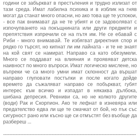
години се забъркват в престъпения и трудно излизат от
тази среда. Имат лабилна психика и в изблик на гняв
могат да станат много опасни, но ако това ще те успокои,
- все пак внимават да не те убият и се задоволяват с
изпочупването на покъщнината или други предмети и
препятствия изпречили се на пътя им. Не се ебавай с
Риби - много внимавай. Те избягват директния спор и
рядко го търсят, но кипнат ли им лайната - и те не знаят
на кой свят се намират. Направо са като обезумели.
Много се поддават на влияния и проявяват детска
наивност по много въпроси. Имат логическо мислене, но
въпреки че са много умни имат склонност да вършат
направо глуповати постъпки и после когато дойде
времето да съжаляват направо се побъркват, губят
интерес към всичко и изпадат в някаква дълбока,
шибана депресия. Ревниви са, но не колкото другите
(води) Рак и Скорпион. Ако те лефнат в изневяра или
предателство едва ли ще те смачкат от бой, но пък със
сигурност рано или късно ще си отмъстят без въобще да
разбереш ...
-------------------------------------------------------------------------------------