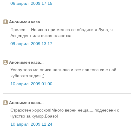
06 април, 2009 17:15
Анонимен каза...
Прелест... Но явно при мен са се обадили я Луна, я
Асцендент или някоя планетка...
09 април, 2009 13:17
Анонимен каза...
Уоооу това ме описа напълно и все пак това си е най
хубавата зодия ;)
10 април, 2009 01:00
Анонимен каза...
Страхотен хороскоп!Много верни неща.....поднесени с
чувство за хумор.Браво!
10 април, 2009 12:24