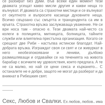
се разбират без думи. Във всеки един момент тези
двамата усещат какво мисли другия и какви неща го
вълнуват. И двамата са страхотни мистици и се вълнуват
от окултното и въпросите касаещи духовните неща.
Всичко свързано със смъртта и транцендента са им в
кръвта. Страхотна връзка заслужаваща уважение. Не си
ври носа там - опасно е. Тези двамата най-често са
колеги в полицията, митницата, болницата, тайните
служби или влиятелна престъпна организация. Когато се
срещнат две Риби - настъпва истински благодат. Най-
добрата връзка. Изграждат своя си свят и си живуркат в
него необезпокоявани и лениви, дълбоко
размишляващи и отдавайки се на теченията на живота
барабар с всичките му удоволствия, които предлага. А те
не са малко, но най се цени секса и къркането... С
останалите не е добре, защото не могат да разберат и да
вникнат в Рибешкия свят.
-------------------------------------------------------------------------------------
---------
Секс, Любов и Свалки.
Ех любов, любов.. има