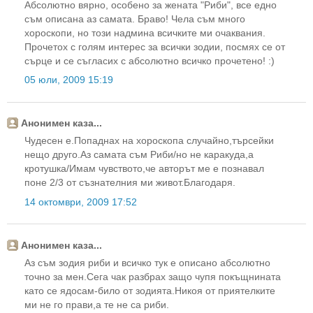
Абсолютно вярно, особено за жената "Риби", все едно
съм описана аз самата. Браво! Чела съм много
хороскопи, но този надмина всичките ми очаквания.
Прочетох с голям интерес за всички зодии, посмях се от
сърце и се съгласих с абсолютно всичко прочетено! :)
05 юли, 2009 15:19
Анонимен каза...
Чудесен е.Попаднах на хороскопа случайно,търсейки
нещо друго.Аз самата съм Риби/но не каракуда,а
кротушка/Имам чувството,че авторът ме е познавал
поне 2/3 от съзнателния ми живот.Благодаря.
14 октомври, 2009 17:52
Анонимен каза...
Аз съм зодия риби и всичко тук е описано абсолютно
точно за мен.Сега чак разбрах защо чупя покъщнината
като се ядосам-било от зодията.Никоя от приятелките
ми не го прави,а те не са риби.