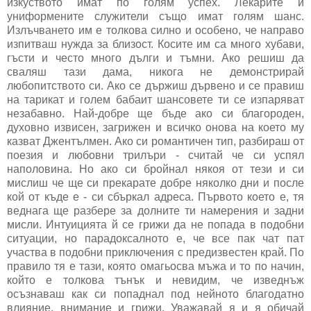
изкуството имат по голям успех. Лекарите и
униформените служители също имат голям шанс.
Излъчването им е толкова силно и особено, че направо
изпитваш нужда за близост. Косите им са много хубави,
гъсти и често много дълги и тъмни. Ако решиш да
сваляш тази дама, никога не демонстрирай
любопитството си. Ако се държиш дървено и се правиш
на тарикат и голем бабаит шансовете ти се изпаряват
незабавно. Най-добре ще бъде ако си благороден,
духовно извисен, загрижен и всичко онова на което му
казват Джентълмен. Ако си романтичен тип, разбираш от
поезия и любовни трилъри - считай че си успял
наполовина. Но ако си бройнал някоя от тези и си
мислиш че ще си прекарате добре няколко дни и после
кой от къде е - си сбъркал адреса. Първото което е, тя
веднага ще разбере за долните ти намерения и задни
мисли. Интуицията й се грижи да не попада в подобни
ситуации, но парадоксалното е, че все пак чат пат
участва в подобни приключения с предизвестен край. По
правило тя е тази, която омагьосва мъжа и то по начин,
който е толкова тънък и невидим, че изведнъж
осъзнаваш как си попаднал под нейното благодатно
влияние, внимание и грижи. Уважавай я и я обичай