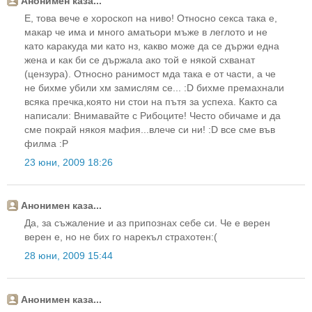
Анонимен каза...
Е, това вече е хороскоп на ниво! Относно секса така е,
макар че има и много аматьори мъже в леглото и не
като каракуда ми като нз, какво може да се държи една
жена и как би се държала ако той е някой схванат
(цензура). Относно ранимост мда така е от части, а че
не бихме убили хм замислям се... :D бихме премахнали
всяка пречка,която ни стои на пътя за успеха. Както са
написали: Внимавайте с Рибоците! Често обичаме и да
сме покрай някоя мафия...влече си ни! :D все сме във
филма :P
23 юни, 2009 18:26
Анонимен каза...
Да, за съжаление и аз припознах себе си. Че е верен
верен е, но не бих го нарекъл страхотен:(
28 юни, 2009 15:44
Анонимен каза...