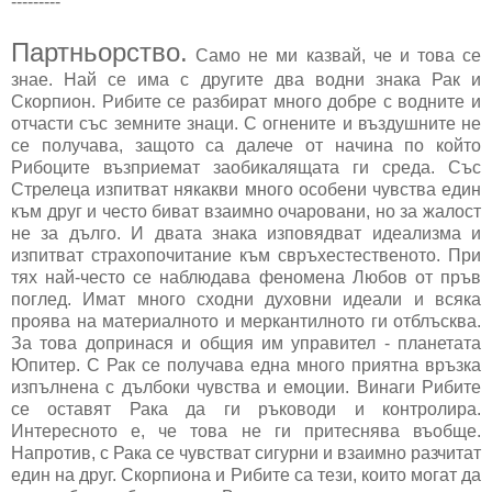
---------
Партньорство.
Само не ми казвай, че и това се
знае. Най се има с другите два водни знака Рак и
Скорпион. Рибите се разбират много добре с водните и
отчасти със земните знаци. С огнените и въздушните не
се получава, защото са далече от начина по който
Рибоците възприемат заобикалящата ги среда. Със
Стрелеца изпитват някакви много особени чувства един
към друг и често биват взаимно очаровани, но за жалост
не за дълго. И двата знака изповядват идеализма и
изпитват страхопочитание към свръхестественото. При
тях най-често се наблюдава феномена Любов от пръв
поглед. Имат много сходни духовни идеали и всяка
проява на материалното и меркантилното ги отблъсква.
За това допринася и общия им управител - планетата
Юпитер. С Рак се получава една много приятна връзка
изпълнена с дълбоки чувства и емоции. Винаги Рибите
се оставят Рака да ги ръководи и контролира.
Интересното е, че това не ги притеснява въобще.
Напротив, с Рака се чувстват сигурни и взаимно разчитат
един на друг. Скорпиона и Рибите са тези, които могат да