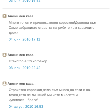
03 юни, 2010 16:52
Анонимен каза...
Много точен и привлекателен хороскоп!Доволна съм!
Само забравихте страстта на рибите към красивите
дрехи!
04 юни, 2010 17:11
Анонимен каза...
straxotno e tizi xoroskop
03 юли, 2010 22:42
Анонимен каза...
Страхотен хороскоп,чела съм много,но този е на-
точен,като че ли някой ми чете мислите и
чувствата...браво!
04 август, 2010 16:53