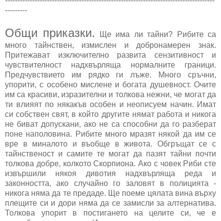
-------------------------------------------------------------------------------------
---------
Общи приказки.
Ще има ли тайни? Рибите са
много тайнствен, измислен и добронамерен знак.
Притежават изключително развита сензитивност и
чувствителност надхвърляща нормалните граници.
Предчувствието им рядко ги лъже. Много сръчни,
упорити, с особено мислене и богата душевност. Очите
им са красиви, изразителни и толкова нежни, че могат да
ти влияят по някакъв особен и неописуем начин. Имат
си собствен свят, в който другите нямат работа и никога
не биват допускани, ако не са способни да го разберат
поне наполовина. Рибите много мразят някой да им се
вре в миналото и въобще в живота. Обгръщат се с
тайнственост и самите те могат да пазят тайни почти
толкова добре, колкото Скорпиона. Ако с човек Риби сте
извършили някоя дивотия надхвърляща реда и
законността, ако случайно го заловят в полицията -
никога няма да те предаде. Ще поеме цялата вина върху
плещите си и дори няма да се замисли за алтернатива.
Толкова упорит в постигането на целите си, че е