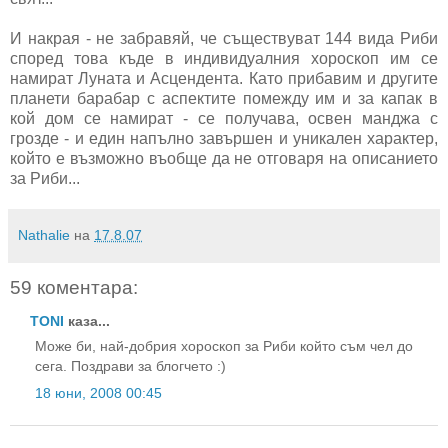
И накрая - не забравяй, че съществуват 144 вида Риби
според това къде в индивидуалния хороскоп им се
намират Луната и Асцендента. Като прибавим и другите
планети барабар с аспектите помежду им и за капак в
кой дом се намират - се получава, освен манджа с
грозде - и един напълно завършен и уникален характер,
който е възможно въобще да не отговаря на описанието
за Риби...
Nathalie
на
17.8.07
59 коментара:
TONI
каза...
Може би, най-добрия хороскоп за Риби който съм чел до
сега. Поздрави за блогчето :)
18 юни, 2008 00:45