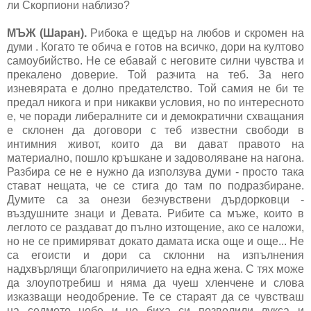
ли Скорпиони наблизо?
МЪЖ (Шаран).
Рибока е щедър на любов и скромен на
думи . Когато те обича е готов на всичко, дори на култово
самоубийство. Не се ебавай с неговите силни чувства и
прекалено доверие. Той разчита на теб. За него
изневярата е долно предателство. Той самия не би те
предал никога и при никакви условия, но по интересното
е, че поради либералните си и демократични схващания
е склонен да договори с теб известни свободи в
интимния живот, които да ви дават правото на
материално, пошло кръшкане и задоволяване на нагона.
Разбира се не е нужно да използува думи - просто така
стават нещата, че се стига до там по подразбиране.
Думите са за онези безчувствени дърдорковци -
въздушните знаци и Девата. Рибите са мъже, които в
леглото се раздават до пълно изтощение, ако се наложи,
но не се примиряват докато дамата иска още и още... Не
са егоисти и дори са склонни на изпълнения
надхвърлящи благоприличието на една жена. С тях може
да злоупотребиш и няма да чуеш хленчене и слова
изказващи неодобрение. Те се стараят да се чувстваш
на седмото небе и не биха си позволили лукса и