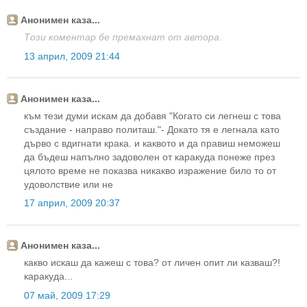
Анонимен каза...
Този коментар бе премахнат от автора.
13 април, 2009 21:44
Анонимен каза...
към тези думи искам да добавя "Когато си легнеш с това
създание - направо политаш."- Докато тя е легнала като
дърво с вдигнати крака. и каквото и да правиш неможеш
да бъдеш напълно задоволен от каракуда понеже през
цялото време не показва никакво изражение било то от
удоволствие или не
17 април, 2009 20:37
Анонимен каза...
какво искаш да кажеш с това? от личен опит ли казваш?!
каракуда...
07 май, 2009 17:29