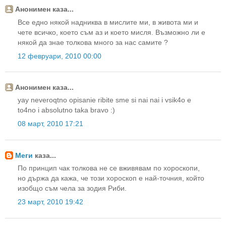
Анонимен каза...
Все едно някой надниква в мислите ми, в живота ми и
чете всичко, което съм аз и което мисля. Възможно ли е
някой да знае толкова много за нас самите ?
12 февруари, 2010 00:00
Анонимен каза...
yay neveroqtno opisanie ribite sme si nai nai i vsik4o e
to4no i absolutno taka bravo :)
08 март, 2010 17:21
Меги
каза...
По принцип чак толкова не се вживявам по хороскопи,
но държа да кажа, че този хороскоп е най-точния, който
изобщо съм чела за зодия Риби.
23 март, 2010 19:42