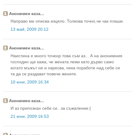
Анонимен каза...
Направо ме описва изцяло. Толкова точно,че чак плаши.
13 май, 2009 20:12
Анонимен каза...
Наистина е много точенр това съм аз... А на анонимния
господин ще кажа, че жената лежи като дърво само
когато мъжът не и харесва, нека поработи над себе си
та да се раздават повече жените.
10 юни, 2009 16:34
Анонимен каза...
И аз припознах себе си...за съжаление:(
21 юни, 2009 16:53