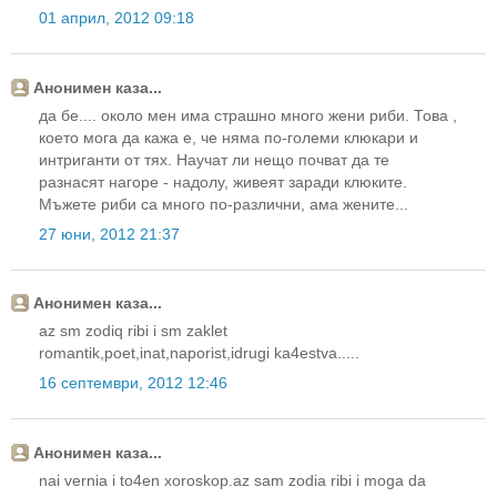
01 април, 2012 09:18
Анонимен каза...
да бе.... около мен има страшно много жени риби. Това ,
което мога да кажа е, че няма по-големи клюкари и
интриганти от тях. Научат ли нещо почват да те
разнасят нагоре - надолу, живеят заради клюките.
Мъжете риби са много по-различни, ама жените...
27 юни, 2012 21:37
Анонимен каза...
az sm zodiq ribi i sm zaklet
romantik,poet,inat,naporist,idrugi ka4estva.....
16 септември, 2012 12:46
Анонимен каза...
nai vernia i to4en xoroskop.az sam zodia ribi i moga da