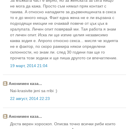
За мъжката част е вярно, но за женската за сега нищо
не мога да кажа. Просто съм нямал пряк контакт с
такива. А относно нападките за дървенящината в секса
то е до много неща. Факт една жена не е ли вързана с
подходящи емоции не очаквай повече от цък цък в
хралупата. Личен опит повярвай ми. Тая работа я знам
от личен опит. Иска ли ще изпие целия независимо
каква зодия е. Апропо относно секса... мисля че зодията
не е фактор, по скоро рамкира някои определени
склонности, но знам ли. след 30 години пак ще го
прочета този зодиак и ще пиша другото си впечатление.
19 март, 2014 21:04
Анонимен каза...
Nai-krasivite jeni sa rribi :)
22 август, 2014 22:23
Анонимен каза...
Доста верен хороскоп. Описва точно всички риби които