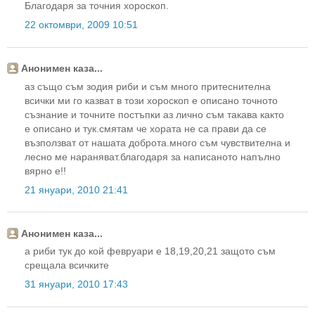
Благодаря за точния хороскоп.
22 октомври, 2009 10:51
Анонимен каза...
аз също съм зодия риби и съм много притеснителна
всички ми го казват в този хороскоп е описано точното
съзнание и точните постъпки аз лично съм такава както
е описано и тук.смятам че хората не са прави да се
възползват от нашата доброта.много съм чувствителна и
лесно ме нараняват.благодаря за написаното напълно
вярно е!!
21 януари, 2010 21:41
Анонимен каза...
а риби тук до кой февруари е 18,19,20,21 защото съм
срещала всичките
31 януари, 2010 17:43