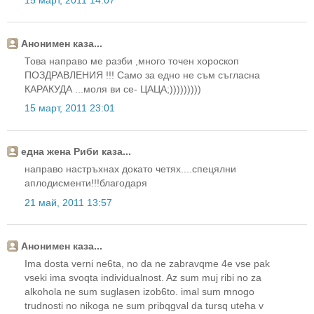
Анонимен каза...
Това направо ме разби ,много точен хороскоп
ПОЗДРАВЛЕНИЯ !!! Само за едно не съм съгласна
КАРАКУДА ...моля ви се- ЦАЦА;)))))))))
15 март, 2011 23:01
една жена Риби каза...
направо настръхнах докато четях....спецялни
аплодисменти!!!благодаря
21 май, 2011 13:57
Анонимен каза...
Ima dosta verni ne6ta, no da ne zabravqme 4e vse pak
vseki ima svoqta individualnost. Az sum muj ribi no za
alkohola ne sum suglasen izob6to. imal sum mnogo
trudnosti no nikoga ne sum pribqgval da tursq uteha v