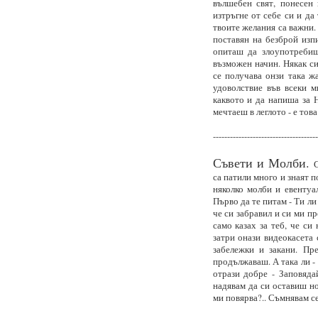
вълшебен свят, понесен 
изтръгне от себе си и да
твоите желания са важни.
поставян на безброй изпи
опиташ да злоупотребиш
възможен начин. Някак си
се получава онзи така ж
удоволствие във всеки ми
каквото и да напиша за 
мечтаеш в леглото - е това е
-------------------------------------
Съвети и Молби.
С
са патили много и знаят 
няколко молби и евентуал
Първо да те питам - Ти ли
че си забравил и си ми пр
само казах за теб, че с
затри онази видеокасета 
забележки и закани. Пр
продължаваш. А така ли - 
отрази добре - Заповяда
надявам да си оставиш но
ми повярва?.. Съмнявам се