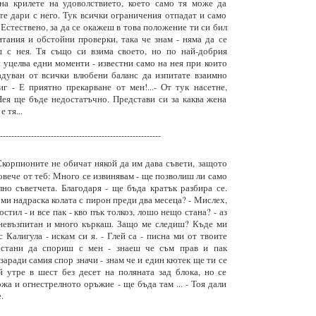
на крилете на удоволствието, което само тя може да
 те дари с него. Тук всички ограничения отпадат и само
 Естествено, за да се окажеш в това положение ти си бил
тания и обстойни проверки, така че знам - няма да се
 с нея. Тя също си взима своето, но по най-добрия
 уцелва едни моменти - известни само на нея при които
адуван от всички влюбени баланс да изпитате взаимно
г - Е приятно прекарване от мен!...- От тук насетне,
Нея ще бъде недостатъчно. Представи си за каква жена
 тя...
---------------------------------------------------------
корпионите не обичат някой да им дава съвети, защото
повече от теб: Много се извинявам - ще позволиш ли само
но съветчета. Благодаря - ще бъда кратък разбира се.
 ми надраска колата с пирон преди два месеца? - Мислех,
остил - и все пак - кво пък толкоз, лошо нещо стана? - аз
и невъзпитан и много къркаш. Защо ме следиш? Къде ми
с Калигула - искам си я. - Глей са - писна ми от твоите
естани да спориш с мен - знаеш че съм прав и пак
заради самия спор значи - знам че и един кютек ще ти се
й утре в шест без десет на поляната зад блока, но се
жа и огнестрелното оръжие - ще бъда там ... - Тоя дали
.