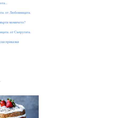
та...
та. от Любовницата.
 върти момичето?
цата. от Съпругата.
ски приказки
.