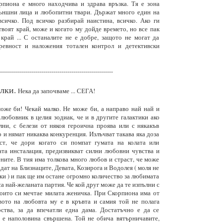
рпиона е много находчива и здрава връзка. Тя е зона
външни лица и любопитни твари. Държат много един на
всичко. Под всичко разбирай наистина, всичко. Ако ги
твоят край, може и когато му дойде времето, но все пак
край ... С останалите не е добре, защото не могат да
ревност и наложения тотален контрол и детективски
---------------------------------------------------------
лки.
Нека да започваме ... СЕГА!
же би! Чекай малко. Не може би, а направо най най и
юбовник в целия зодиак, че и в другите галактики ако
ни, с белези от някоя героична проява или с някакъв
о и нямат никаква конкуренция. Излъчват такава яка доза
ст, че дори когато си помпат гумата на колата или
ата инсталация, предизвикват силни любовни чувства и
ните. В тия има толкова много любов и страст, че може
адат на Близнаците, Девата, Козирога и Водолея ( моля не
чки ) и пак ще им остане огромно количество за любимата
са най-желаната партия. Че кой друг може да те изпълни с
които си мечтае милата женичка. При Скорпиона има от
вото на любовта му е в кръвта и самия той не полага
ства, за да впечатли една дама. Достатъчно е да се
 е наполовина свършена. Той не обича вятърничавите,