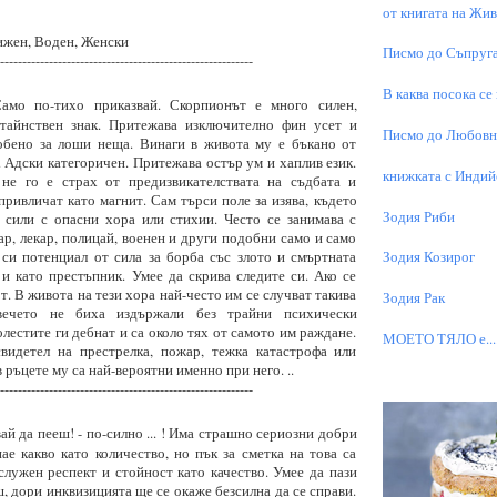
от книгата на Живо
ижен, Воден, Женски
Писмо до Съпруга
---------------------------------------------------------
В каква посока се
мо по-тихо приказвай. Скорпионът е много силен,
 тайнствен знак. Притежава изключително фин усет и
Писмо до Любовни
обено за лоши неща. Винаги в живота му е бъкано от
. Адски категоричен. Притежава остър ум и хаплив език.
книжката с Индий
не го е страх от предизвикателствата на съдбата и
привличат като магнит. Сам търси поле за изява, където
Зодия Риби
 сили с опасни хора или стихии. Често се занимава с
р, лекар, полицай, военен и други подобни само и само
 си потенциал от сила за борба със злото и смъртната
Зодия Козирог
и като престъпник. Умее да скрива следите си. Ако се
т. В живота на тези хора най-често им се случват такива
Зодия Рак
вечето не биха издържали без трайни психически
лестите ги дебнат и са около тях от самото им раждане.
МОЕТО TЯЛО е...
видетел на престрелка, пожар, тежка катастрофа или
 ръцете му са най-вероятни именно при него. ..
---------------------------------------------------------
ай да пееш! - по-силно ... ! Има страшно сериозни добри
нае какво като количество, но пък за сметка на това са
лужен респект и стойност като качество. Умее да пази
ш, дори инквизицията ще се окаже безсилна да се справи.