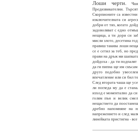
Лоши черти.
Чшшш
Предизвикателни. Търся
Скорпионите са известни 
изключителната си агрес
добри от тях, когато дойд
задоволяват с едно отмъщ
нещица, а ти дори си за
мисли злото, десетина год
правиш такива лоши неща.
се е сетил за теб, но пр
прави на дръж ми шапката
дойдоха - да ти подпалят
да ги пипна ще им скъсам
друго подобно увеселе
впечатление или си бил то
След втората чаша ще усе
ли погледа му да е стана
изход е моментално да си
голям пън и велик сме
нещастието да поостанеш
дребно напомняне на н
напрежението и след малко 
линейката пристигна - все
-------------------------------------