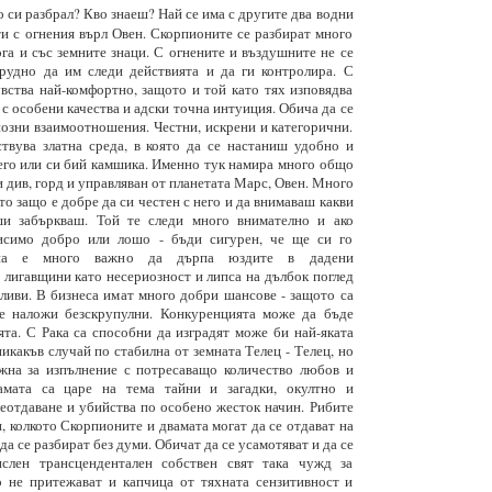
 си разбрал? Кво знаеш? Най се има с другите два водни
ти с огнения върл Овен. Скорпионите се разбират много
ога и със земните знаци. С огнените и въздушните не се
рудно да им следи действията и да ги контролира. С
вства най-комфортно, защото и той като тях изповядва
 с особени качества и адски точна интуиция. Обича да се
иозни взаимоотношения. Честни, искрени и категорични.
вува златна среда, в която да се настаниш удобно и
его или си бий камшика. Именно тук намира много общо
и див, горд и управляван от планетата Марс, Овен. Много
ето защо е добре да си честен с него и да внимаваш какви
и забъркваш. Той те следи много внимателно и ако
исимо добро или лошо - бъди сигурен, че ще си го
она е много важно да дърпа юздите в дадени
лигавщини като несериозност и липса на дълбок поглед
ливи. В бизнеса имат много добри шансове - защото са
се наложи безскрупулни. Конкуренцията може да бъде
ята. С Рака са способни да изградят може би най-яката
никакъв случай по стабилна от земната Телец - Телец, но
жна за изпълнение с потресаващо количество любов и
амата са царе на тема тайни и загадки, окултно и
беотдаване и убийства по особено жесток начин. Рибите
, колкото Скорпионите и двамата могат да се отдават на
а се разбират без думи. Обичат да се усамотяват и да се
ислен трансцендентален собствен свят така чужд за
о не притежават и капчица от тяхната сензитивност и