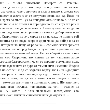
 - Много внимавай! Намират се. Ревниви.
т повод за спор и ако даде господ много як въргал.
със своята категоричност и сила и когато я смесят със
ивност и жестокост се получава истински ад. Няма по
е време за мъст. Тук са ненадминати. Лошото е, че не се
енийце, а те помнят и периодично ти се случват разни
бравил за повода и за това кой евентуално може да ти
ини след като си се променил и вече си добър човек и не
 Скорпионът не го е страх да ти покаже, че именно той
едпочита да ти гледа сеира и дори може да дойде и да се
 изтърсвайки нещо от рода на - Леле мале, какви времена
 автомобила посред бял ден - хулигани с хулигани - само
 ушичките на тези лайненца. Не се събирай на купон или
ние със Скорпион, ако някога си му направил лошо
лкова неблагоразумен, че си го наранил с думи или дела.
тиш задаващата се буря от тъмни сили и емоции. Видиш
л по-особен и да се задържа върху твоя - най-добрият
 намериш сериозен повод и дим да те няма. Ако си толко
лчага и мъж, че да не усетиш какво следва и имаш
 - може да разчиташ на истински кошмар. Ще започне с
якоя твоя издънка, повишаване на тон и градус на
(- А , ! ама ти - ? ! Още ли си там?) - и след малко - ето
 пак имаш някакъв минимален шанс да оцелееш . ..
---------------------------------------------------------