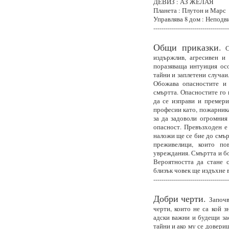
ДЕВИЗ : АЗ ЖЕЛАЯ
Планета : Плутон и Марс
Управлява 8 дом : Неподв
-------------------------------------
Общи приказки.
Са
издържлив, агресивен и
поразяваща интуиция ос
тайни и заплетени случаи
Обожава опасностите и 
смъртта. Опасностите го 
да се изправи и премери
професии като, пожарника
за да задоволи огромния
опасност. Превъзходен е 
наложи ще се бие до смър
преживелици, които по
увреждания. Смъртта и бо
Вероятността да стане с
близък човек ще издъхне в
-------------------------------------
Добри черти.
Започв
черти, които не са кой з
адски важни и будещи зас
тайни и ако му се довери