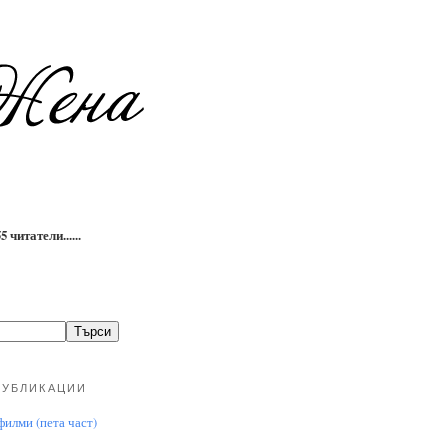
 читатели......
ПУБЛИКАЦИИ
илми (пета част)