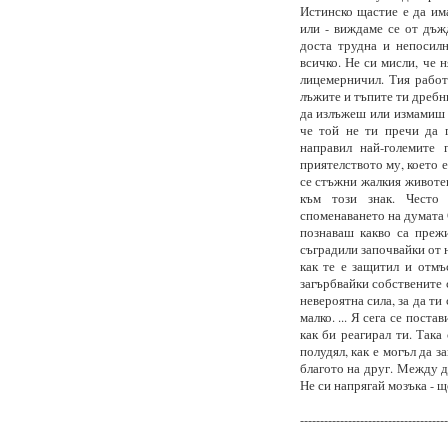
Истинско щастие е да им
или - виждаме се от дъж
доста трудна и непосилн
всичко. Не си мисли, че 
лицемерничил. Тия работи
лъжите и тъпите ти дребн
да излъжеш или измамиш С
че той не ти пречи да 
направил най-големите
приятелството му, което е
се стъжни жалкия животе
към този знак. Често
споменаването на думата 
познаваш какво са прежи
съградили започвайки от н
как те е защитил и отмъ
загърбвайки собствените 
невероятна сила, за да ти 
малко. ... Я сега се пост
как би реагирал ти. Така
полудял, как е могъл да з
благото на друг. Между д
Не си напрягай мозъка - щ
-------------------------------------