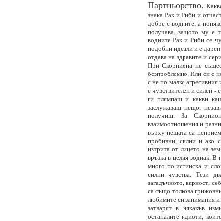
Партньорство.
Какво
знака Рак и Риби и отчас
добре с водните, а поняк
получава, защото му е т
водните Рак и Риби се чу
подобни идеали и е дарен
отдава на здравите и сер
При Скорпиона не същест
безпроблемно. Или си с н
с не по-малко агресивния 
е чувствителен и силен - 
ги плямпаш и какви каш
заслужаваш нещо, незав
получиш. За Скорпи
взаимоотношения и разни 
върху нещата са неприем
пробивни, силни и ако 
изтрита от лицето на зем
връзка в целия зодиак. В 
много по-истинска и сло
силни чувства. Тези дв
загадъчното, вярност, се
са също толкова грижовни
любимите си занимания и д
затварят в някакъв изм
останалите идиоти, коит