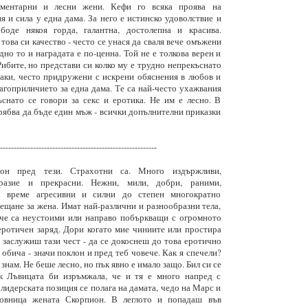
ементарни и лесни жени. Кефи го всяка проява на
я и сила у една дама. За него е истинско удоволствие и
абоде някоя горда, галантна, достолепна и красива.
това си качество - често се унася да сваля вече омъжени
дно то и наградата е по-ценна. Той не е толкова верен и
 Рибите, но представи си колко му е трудно непрекъснато
таки, често придружени с искрени обяснения в любов и
агоприличието за една дама. Те са най-често ухажвания
ъснато се говори за секс и еротика. Не им е лесно. В
 трябва да бъде един мъж - всички допълнителни приказки
---------------------------------------------------------
н пред тези. Страхотни са. Много издържливи,
разие и прекрасни. Нежни, мили, добри, раними,
 време агресивни и силни до степен многократно
щане за жена. Имат най-различни и разнообразни тела,
че са неустоими или направо побъркващи с огромното
еротичен заряд. Дори когато мие чиниите или простира
а заслужиш тази чест - да се докоснеш до това еротично
 обича - значи поклон и пред теб човече. Как я спечели?
 знам. Не беше лесно, но пък явно е имало защо. Бил си се
к Лъвицата би изръмжала, че и тя е много напред с
 лидерската позиция се полага на дамата, чедо на Марс и
бовница жената Скорпион. В леглото и попадаш във