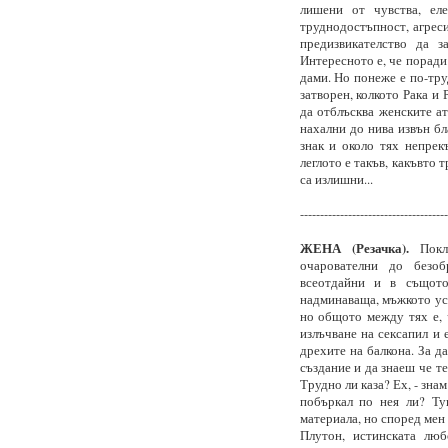
лишени от чувства, ел
труднодостъпност, агреси
предизвикателство да з
Интересното е, че поради 
дами. Но понеже е по-тру
затворен, колкото Рака и
да отблъсква женските а
нахални до нива извън бл
знак и около тях непрек
леглото е такъв, какъвто
са излишни...
-------------------------------------
ЖЕНА (Резачка).
Покло
очарователни до безоб
всеотдайни и в същото
надминаваща, мъжкото усе
но общото между тях е, 
излъчване на сексапил и 
дрехите на балкона. За д
създание и да знаеш че те
Трудно ли каза? Ех, - знам
побъркал по нея ли? Ту
материала, но според мен
Плутон, истинската лю