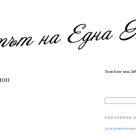
Този блог има 2655
ион
ПОПУЛЯРНИ 
доза романтични ф