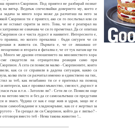
аш приятел Скорпион. Под приятел не разбирай познат
д на вятър. Веднъж спечелвайки доверието му, което е
а задача за много хора може да разчиташ на него за
някой Скорпион ти е приятел, ако си го послъгвал или си
 не остават скрити за него. Това, че не е реагирал на
и хитринки не означава че си го преметнал. Да се опиташ
корпион си е чиста лудост и наивитет. Интересното е,
го правиш, но когато прекалиш - бъди сигурен че си
 грешки в живота си. Първата е, че се лишаваш от
 неоценимо и втората и фатална е, че от тук натам ще ти
ц. Много ме дразни отношението на мнозинството хора
 сме свидетели на отрицателна реакция само при
Скорпион. А сега си помисли малко - Скорпионите, които
вели, как са се справили в дадена ситуация, какво са
ула, колко пъти си разчитал именно и единствено на тях,
стил за теб, как незабавно ти се е притекъл на помощ
си интереси, как е проявил мъжество, смелост, дързост и
спаси гъза и.т.н. - Затопли ли? - Сети ли се. Помисли още
ави на негово място и без да се самозалъгваш си представи
 си и знаех. Чудиш се как е още жив и здрав, защо не е
апази самообладание и хладнокръвие, как се е жертвал за
ругото - Ти срещал ли си Скорпион, който да е лигльо? -
е отговоря вместо теб - Нема такова животно !...
---------------------------------------------------------