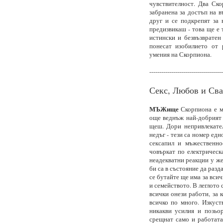
чувствителност. Два Ско
забранена за достъп на 
друг и се подкрепят за 
предизвикаш - това ще е 
истински и безвъзвратен 
понесат изобилието от 
умения на Скорпиона.
-------------------------------------
Секс, Любов и Сва
МЪЖище
Скорпиона е мо
още веднъж най-добрият л
щеш. Дори непривлекател
недъг - тези са номер едн
сексапил и мъжественно
човъркат по електрическ
неадекватни реакции у же
би са в състояние да разд
се бутайте ще има за вси
и семейството. В леглото 
всички онези работи, за 
всичко по много. Изкуст
никакви усилия и позьор
срещнат само и работата