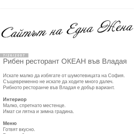
7/26/2007
Рибен ресторант ОКЕАН във Владая
Искате малко да избягате от шумотевицата на София.
Същевременно не искате да ходите много далеч.
Рибното ресторанче във Владая е добър вариант.
Интериор
Малко, спретнато местенце.
Имат си лятна и зимна градина.
Меню
Готвят вкусно.