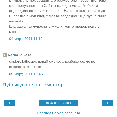
Виждам, че номерацията е разместена - вероятно, това
е степенуването на Сайтът на една жена. Аз бих ги
подредила по-различен начин. Нали не възразявате да
ги постна в моя блог, с моята подредба? Ще пусна линк
насам!:-)
Благодаря за чудесните мисли, които провокирате у
мен....
04 март, 2011 11:12
Nathalie
каза...
cinderellathespy, давай смело, .. разбира се, че не
възразяваме. хехе.
05 март, 2011 10:45
Публикуване на коментар
‹
›
Начална страница
Преглед на уеб версията