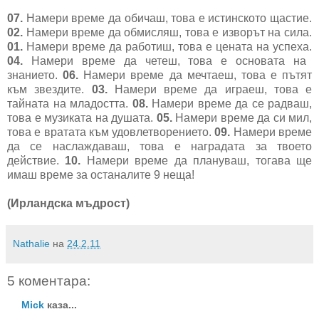
07.
Намери време да обичаш, това е истинското щастие.
02.
Намери време да обмисляш, това е изворът на сила.
01.
Намери време да работиш, това е цената на успеха.
04.
Намери време да четеш, това е основата на
знанието.
06.
Намери време да мечтаеш, това е пътят
към звездите.
03.
Намери време да играеш, това е
тайната на младостта.
08.
Намери време да сe радваш,
това е музиката на душата.
05.
Намери време да си мил,
това е вратата към удовлетворението.
09.
Намери време
да се наслаждаваш, това е наградата за твоето
действие.
10.
Намери време да плануваш, тогава ще
имаш време за останалите 9 неща!
(Ирландска мъдрост)
Nathalie
на
24.2.11
5 коментара:
Mick
каза...