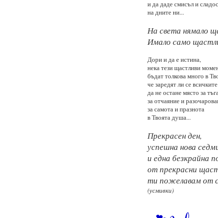
и да даде смисъл и сладо
на дните ни...
На света нямало щ
Имало само щастлив
Дори и да е истина,
нека тези щастливи моме
бъдат толкова много в Тв
че заредят ли се всичките
да не остане място за тъга
за отчаяние и разочарова
за самота и празнота
в Твоята душа...
Прекрасен ден,
успешна нова седм
и една безкрайна п
от прекрасни щаст
ти пожелавам от с
(усмивки)