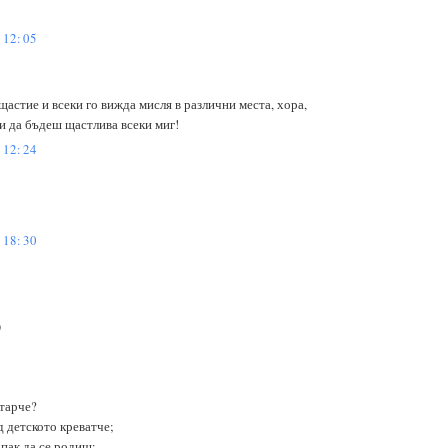
12:05
щастие и всеки го вижда мисля в различни места, хора,
ти да бъдеш щастлива всеки миг!
12:24
18:30
)
старче?
д детското креватче;
 пак да се родиш;