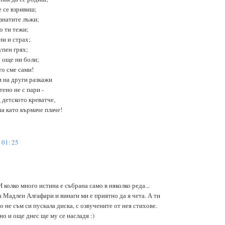
е се взривиш;
знатите лъжи;
о ти тежи;
ни и страх;
упен грях;
о още ни боли;
то сме сами!
и на други разкажи
тено не с пари -
 детското креватче,
а като кърмаче плаче!
01:25
И колко много истина е събрана само в няколко реда...
 Мадлен Алгафари и винаги ми е приятно да я чета. А ти
о не съм си пускала диска, с озвучените от нея стихове.
о и още днес ще му се насладя :)