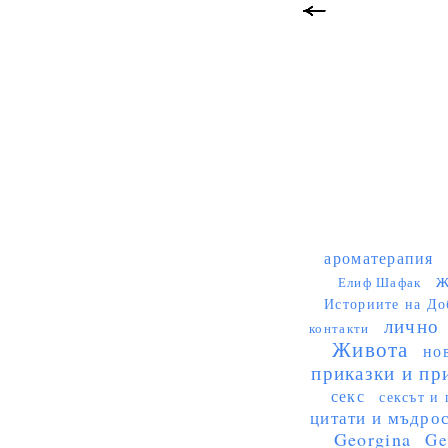
ароматерапия
ж
Елиф Шафак
Историите на До
лично
контакти
Живота
но
приказки и пр
секс
сексът и 
цитати и мъдро
Georgina
Ge