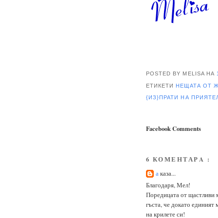
POSTED BY MELISA
НА
ЕТИКЕТИ
НЕЩАТА ОТ 
{ИЗ}ПРАТИ НА ПРИЯТ
Facebook Comments
6 КОМЕНТАРA :
а
каза...
Благодаря, Мел!
Поредицата от щастливи ми
гъста, че докато единият 
на крилете си!