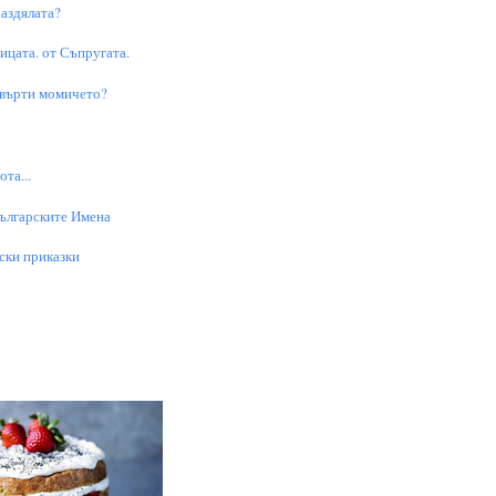
аздялата?
цата. от Съпругата.
 върти момичето?
та...
Българските Имена
ски приказки