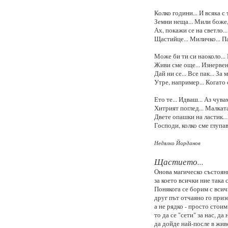
Колко години... И всяка с 
Земни неща... Мили боже, 
Ах, покажи се на светло..
Щастийце... Миличко... П
Може би ти си наоколо... 
Живи сме още... Изнервени.
Дай ни се... Все пак... За м
Утре, например... Когато с
Ето те... Идваш... Аз чува
Хитрият поглед... Малката
Двете опашки на ластик...
Господи, колко сме глупави
Недялко Йорданов
Щастието...
Онова магическо състоян
за което всички ние така 
Понякога се борим с всичк
друг път отчаяно го приз
а не рядко - просто стоим
то да се "сети" за нас, да 
да дойде най-после в жив