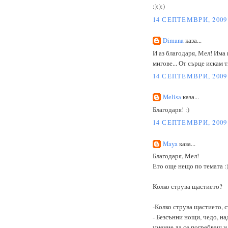
:):):)
14 СЕПТЕМВРИ, 2009 
Dimana
каза...
И аз благодаря, Мел! Има 
мигове... От сърце искам 
14 СЕПТЕМВРИ, 2009 
Melisa
каза...
Благодаря! :)
14 СЕПТЕМВРИ, 2009 
Maya
каза...
Благодаря, Мел!
Ето още нещо по темата :
Колко струва щастието?
-Колко струва щастието, 
- Безсънни нощи, чедо, на
умение да се погребваш и