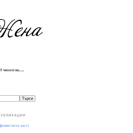
 читатели......
ПУБЛИКАЦИИ
илми (пета част)