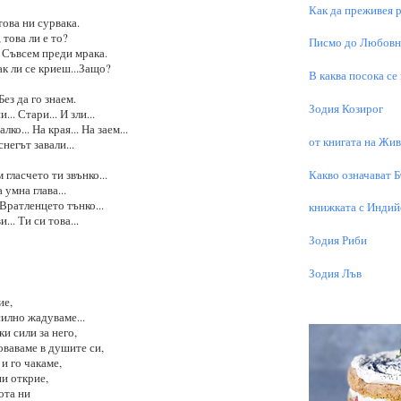
Как да преживея р
това ни сурвака.
това ли е то?
Писмо до Любовни
. Съвсем преди мрака.
ак ли се криеш...Защо?
В каква посока се
Без да го знаем.
Зодия Козирог
.. Стари... И зли...
алко... На края... На заем...
от книгата на Живо
негът завали...
Какво означават 
м гласчето ти звънко...
 умна глава...
Вратленцето тънко...
книжката с Индий
... Ти си това...
Зодия Риби
Зодия Лъв
ие,
силно жадуваме...
и сили за него,
оваваме в душите си,
 и го чакаме,
ни открие,
ота ни