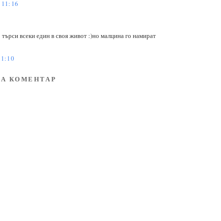
11:16
 търси всеки един в своя живот :)но малцина го намират
1:10
А КОМЕНТАР