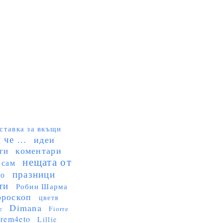
ставка за вкъщи
че ...
идеи
коментари
ги
нещата от
 сам
празници
но
ти
Робин Шарма
ороскоп
цветя
Dimana
e
Fiorre
rem4eto
Lillie