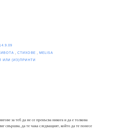
14.9.09
ЖИВОТА
,
СТИХОВЕ
,
MELISA
ЕЛ
ИЛИ {ИЗ}ПРИНТИ
гове за теб да не се прекъсва никога и да е толкова
миг свършва, да те чака следващият, който да те понесе