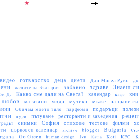
готварство
видео
деца
диети
Дон Мигел Руис
до
ени
здраве
Знаеш ли 
забавно
жените на България
Какво сме дали на Света?
кни
календар
би Д.
кафе
любов
мъже
мода
музика
магазини
направи си
подаръци
вини
полез
Обичам моето тяло
парфюми
итчи
рецеп
пътуване
ресторанти и заведения
пури
София
стихове
х
снимки
филми
тестове
градът
Bulgaria
сти
църковен календар
blogger
archive
Cru
rgana
Go Green
Iva
K
Keti
KFC
human design
Katia