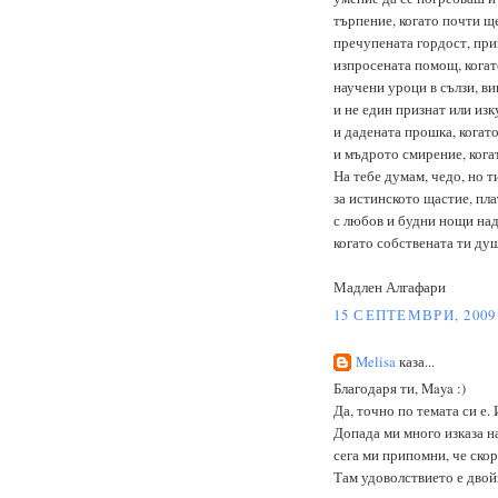
търпение, когато почти щ
пречупената гордост, при
изпросената помощ, когат
научени уроци в сълзи, ви
и не един признат или изк
и дадената прошка, когат
и мъдрото смирение, кога
На тебе думам, чедо, но т
за истинското щастие, пла
с любов и будни нощи над
когато собствената ти душ
Мадлен Алгафари
15 СЕПТЕМВРИ, 2009 
Melisa
каза...
Благодаря ти, Maya :)
Да, точно по темата си е. 
Допада ми много изказа на
сега ми припомни, че скор
Там удоволствието е двойн