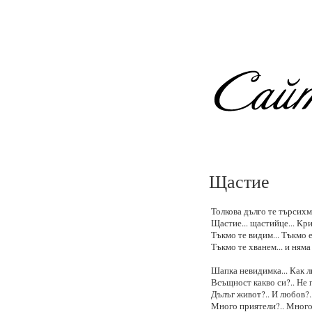
Щастие
Толкова дълго те търсихм
Щастие... щастийце... Кри
Тъкмо те видим... Тъкмо е
Тъкмо те хванем... и няма т
Шапка невидимка... Как л
Всъщност какво си?.. Не 
Дълъг живот?.. И любов?..
Много приятели?.. Много 