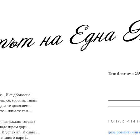
Този блог има 2655
е... И съдбоносно.
еш се, миличко, знам.
два те докоснем...
е... няма те там...
и изглеждаш тогава?
ПОПУЛЯРНИ 
подозирам дори...
доза романтични ф
 И успехи?.. И слава?..
и много пари?..