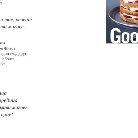
ст
астие, казват.
и мигове...
нти
оя Живот,
 един след друг,
 и болка,
ние,
ица
оредица
ливи мигове
ърце!