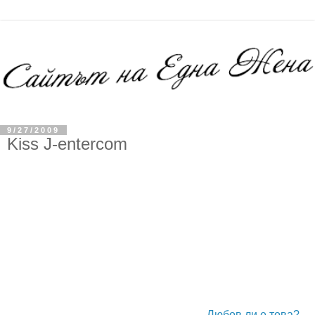
9/27/2009
Kiss J-entercom
Любов ли е това?