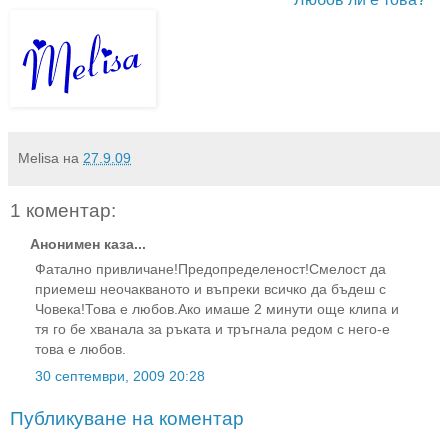
Melisa
на
27.9.09
1 коментар:
Анонимен каза...
Фатално привличане!Предопределеност!Смелост да
приемеш неочакваното и въпреки всичко да бъдеш с
Човека!Това е любов.Ако имаше 2 минути още клипа и
тя го бе хванала за ръката и тръгнала редом с него-е
това е любов.
30 септември, 2009 20:28
Публикуване на коментар