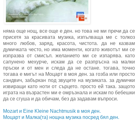
няма още нощ, все още е ден. но това не ми пречи да се
присетя за красивата музика, изпълваща ме с толкоз
много любов, заряд, красота, чистота. да не казвам
думичката често, но има моменти, когато животът ми се
изпразва от смисъл. желанието ми се изпарява. като
сапунено мехурче, искам да се разпръсна на малки
пръски и от мен и следа да не остане. тогава, точно
тогава е мигът на Моцарт в моя ден. за гозба или просто
сандвич, забъркан под звуците на музиката. за думички
извиращи като ноти от сърцето. просто ей така. защото
играта на възрастен ми е омръзнала и искам по бебешки
да се сгуша и да обичам, без да задавам въпроси.
Mozart и Eine Kleine Nachtmusik в моя ден.
Моцарт и Малка(та) нощна музика посред бял ден.