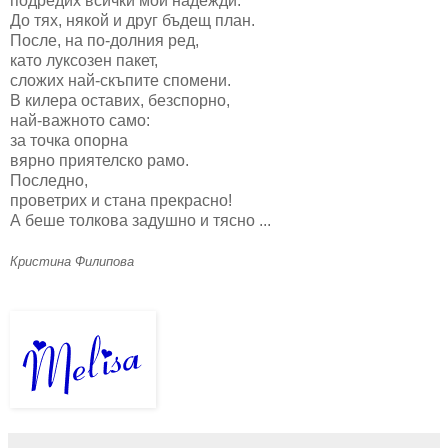
подредих всички мои надежди.
До тях, някой и друг бъдещ план.
После, на по-долния ред,
като луксозен пакет,
сложих най-скъпите спомени.
В килера оставих, безспорно,
най-важното само:
за точка опорна
вярно приятелско рамо.
Последно,
проветрих и стана прекрасно!
А беше толкова задушно и тясно ...
Кристина Филипова