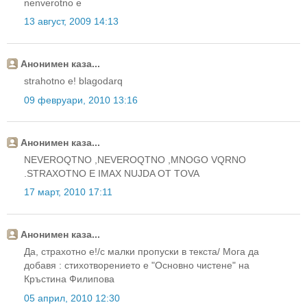
nenverotno e
13 август, 2009 14:13
Анонимен каза...
strahotno e! blagodarq
09 февруари, 2010 13:16
Анонимен каза...
NEVEROQTNO ,NEVEROQTNO ,MNOGO VQRNO
.STRAXOTNO E IMAX NUJDA OT TOVA
17 март, 2010 17:11
Анонимен каза...
Да, страхотно е!/с малки пропуски в текста/ Мога да
добавя : стихотворението е "Основно чистене" на
Кръстина Филипова
05 април, 2010 12:30