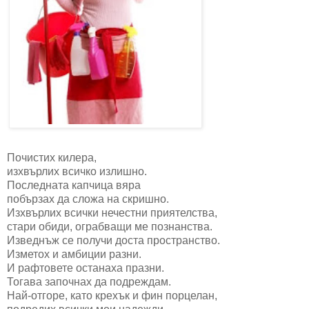
Почистих килера,
изхвърлих всичко излишно.
Последната капчица вяра
побързах да сложа на скришно.
Изхвърлих всички нечестни приятелства,
стари обиди, ограбващи ме познанства.
Изведнъж се получи доста пространство.
Изметох и амбиции разни.
И рафтовете останаха празни.
Тогава започнах да подреждам.
Най-отгоре, като крехък и фин порцелан,