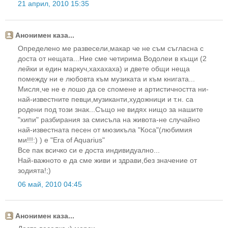
21 април, 2010 15:35
Анонимен каза...
Определено ме развесели,макар че не съм съгласна с
доста от нещата...Ние сме четирима Водолеи в къщи (2
лейки и един маркуч,хахахаха) и двете общи неща
помежду ни е любовта към музиката и към книгата...
Мисля,че не е лошо да се спомене и артистичността ни-
най-известните певци,музиканти,художници и т.н. са
родени под този знак...Също не видях нищо за нашите
"хипи" разбирания за смисъла на живота-не случайно
най-известната песен от мюзикъла "Коса"(любимия
ми!!!:) ) е "Era of Aquarius"
Все пак всичко си е доста индивидуално...
Най-важното е да сме живи и здрави,без значение от
зодията!;)
06 май, 2010 04:45
Анонимен каза...