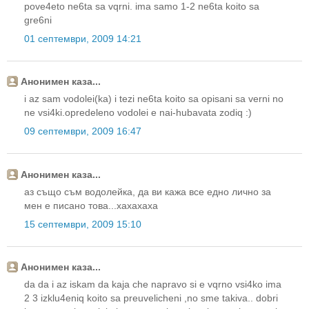
pove4eto ne6ta sa vqrni. ima samo 1-2 ne6ta koito sa
gre6ni
01 септември, 2009 14:21
Анонимен каза...
i az sam vodolei(ka) i tezi ne6ta koito sa opisani sa verni no
ne vsi4ki.opredeleno vodolei e nai-hubavata zodiq :)
09 септември, 2009 16:47
Анонимен каза...
аз също съм водолейка, да ви кажа все едно лично за
мен е писано това...хахахаха
15 септември, 2009 15:10
Анонимен каза...
da da i az iskam da kaja che napravo si e vqrno vsi4ko ima
2 3 izklu4eniq koito sa preuvelicheni ,no sme takiva.. dobri