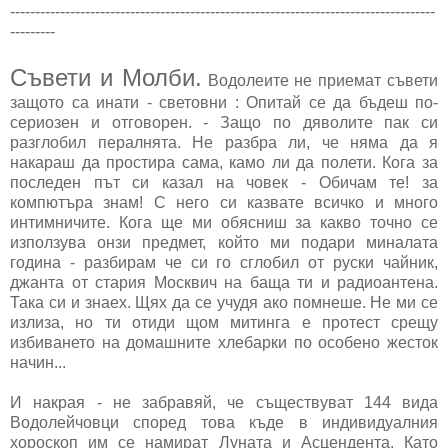
-------------------------------------------------------------------------------------
---------
Съвети и Молби.
Водолеите не приемат съвети
защото са инати - световни : Опитай се да бъдеш по-
сериозен и отговорен. - Защо по дяволите пак си
разглобил пералнята. Не разбра ли, че няма да я
накараш да простира сама, камо ли да полети. Кога за
последен път си казал на човек - Обичам те! за
компютъра знам! С него си казвате всичко и много
интимничите. Кога ще ми обясниш за какво точно се
използува онзи предмет, който ми подари миналата
година - разбирам че си го сглобил от руски чайник,
джанта от стария Москвич на баща ти и радиоантена.
Така си и знаех. Щях да се учудя ако помнеше. Не ми се
излиза, но ти отиди щом митинга е протест срещу
избиването на домашните хлебарки по особено жесток
начин...
И накрая - не забравяй, че съществуват 144 вида
Водолейчовци според това къде в индивидуалния
хороскоп им се намират Луната и Асцендента. Като