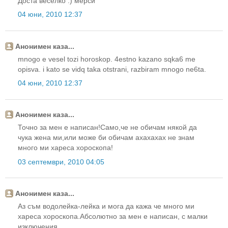
Доста веселко :) мерси
04 юни, 2010 12:37
Анонимен каза...
mnogo e vesel tozi horoskop. 4estno kazano sqka6 me
opisva. i kato se vidq taka otstrani, razbiram mnogo ne6ta.
04 юни, 2010 12:37
Анонимен каза...
Точно за мен е написан!Само,че не обичам някой да
чука жена ми,или може би обичам ахахахах не знам
много ми хареса хороскопа!
03 септември, 2010 04:05
Анонимен каза...
Аз съм водолейка-лейка и мога да кажа че много ми
хареса хороскопа.Абсолютно за мен е написан, с малки
изключения.