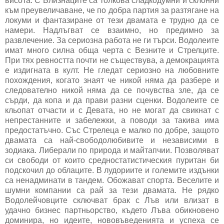
висота. С Близнаците са толкова сладкодумни и склонни
към преувеличаване, че по добра партия за разтягане на
локуми и фантазиране от тези двамата е трудно да се
намери. Надлъгват се взаимно, но предимно за
развлечение. За сериозна работа не ги търси. Водолеите
имат много силна обща черта с Везните и Стрелците.
При тях ревността почти не съществува, а демокрацията
е издигната в култ. Не гледат сериозно на любовните
похождения, когато знаят че никой няма да разбере и
следователно никой няма да се почувства зле, да се
сърди, да копа и да прави разни сценки. Водолеите се
кльопат отчасти и с Девата, но не могат да свикнат с
непрестанните и забележки, а поводи за такива има
предостатъчно. Със Стрелеца е малко по добре, защото
двамата са най-свободолюбивите и независими в
зодиака. Либерали по природа и майтапчии. Позволяват
си свободи от които средностатистическия пуритан би
подскочил до облаците. В лудориите и големите издънки
са ненадминати в тандем. Обожават спорта. Веселите и
шумни компании са рай за тези двамата. Не рядко
Водолейчовците сключват брак с Лъв или влизат в
удачно бизнес партньорство, където Лъва обикновено
доминира, но идеите, нововъведенията и успеха се