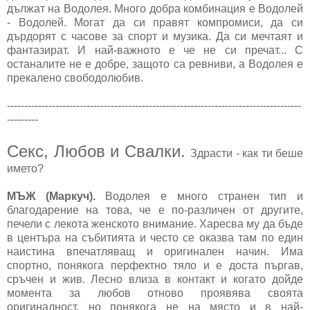
дължат на Водолея. Много добра комбинация е Водолей
- Водолей. Могат да си правят компромиси, да си
дърдорят с часове за спорт и музика. Да си мечтаят и
фантазират. И най-важното е че не си пречат... С
останалите не е добре, защото са ревниви, а Водолея е
прекалено свободолюбив.
-------------------------------------------------------------------------------------
---------
Секс, Любов и Свалки.
Здрасти - как ти беше
името?
МЪЖ (Маркуч).
Водолея е много странен тип и
благодарение на това, че е по-различен от другите,
печели с лекота женското внимание. Харесва му да бъде
в центъра на събитията и често се оказва там по един
наистина впечатляващ и оригинален начин. Има
спортно, понякога перфектно тяло и е доста пъргав,
сръчен и жив. Лесно влиза в контакт и когато дойде
момента за любов отново проявява своята
оригиналност, но понякога не на място и в най-