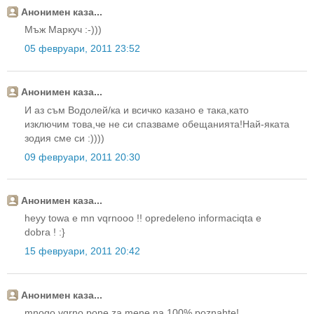
Анонимен каза...
Мъж Маркуч :-)))
05 февруари, 2011 23:52
Анонимен каза...
И аз съм Водолей/ка и всичко казано е така,като
изключим това,че не си спазваме обещанията!Най-яката
зодия сме си :))))
09 февруари, 2011 20:30
Анонимен каза...
heyy towa e mn vqrnooo !! opredeleno informaciqta e
dobra ! :}
15 февруари, 2011 20:42
Анонимен каза...
mnogo vqrno pone za mene na 100% poznahte!