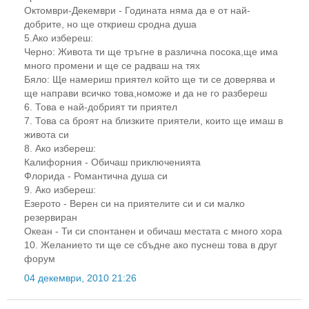
Октомври-Декември - Годината няма да е от най-
добрите, но ще откриеш сродна душа
5.Ако избереш:
Черно: Живота ти ще тръгне в различна посока,ще има
много промени и ще се радваш на тях
Бяло: Ще намериш приятел който ще ти се доверява и
ще направи всичко това,номоже и да не го разбереш
6. Това е най-добрият ти приятел
7. Това са броят на близките приятели, които ще имаш в
живота си
8. Ако избереш:
Калифорния - Обичаш приключенията
Флорида - Романтична душа си
9. Ако избереш:
Езерото - Верен си на приятелите си и си малко
резервиран
Океан - Ти си спонтанен и обичаш местата с много хора
10. Желанието ти ще се сбъдне ако пуснеш това в друг
форум
04 декември, 2010 21:26