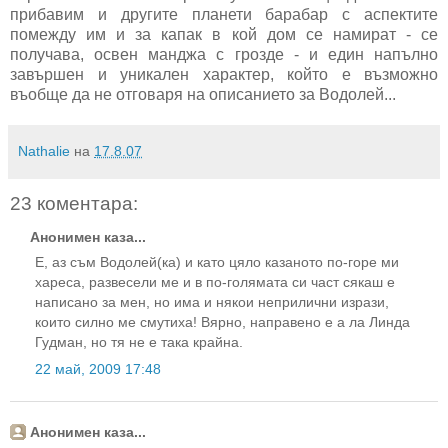
прибавим и другите планети барабар с аспектите
помежду им и за капак в кой дом се намират - се
получава, освен манджа с грозде - и един напълно
завършен и уникален характер, който е възможно
въобще да не отговаря на описанието за Водолей...
Nathalie
на
17.8.07
23 коментара:
Анонимен каза...
Е, аз съм Водолей(ка) и като цяло казаното по-горе ми
хареса, развесели ме и в по-голямата си част сякаш е
написано за мен, но има и някои неприлични изрази,
които силно ме смутиха! Вярно, направено е а ла Линда
Гудман, но тя не е така крайна.
22 май, 2009 17:48
Анонимен каза...