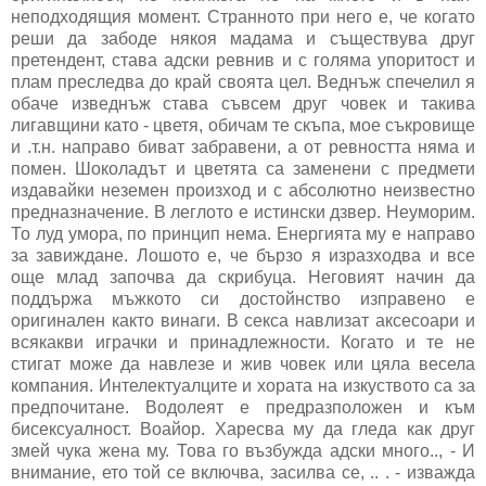
неподходящия момент. Странното при него е, че когато
реши да забоде някоя мадама и съществува друг
претендент, става адски ревнив и с голяма упоритост и
плам преследва до край своята цел. Веднъж спечелил я
обаче изведнъж става съвсем друг човек и такива
лигавщини като - цветя, обичам те скъпа, мое съкровище
и .т.н. направо биват забравени, а от ревността няма и
помен. Шоколадът и цветята са заменени с предмети
издавайки неземен произход и с абсолютно неизвестно
предназначение. В леглото е истински дзвер. Неуморим.
То луд умора, по принцип нема. Енергията му е направо
за завиждане. Лошото е, че бързо я изразходва и все
още млад започва да скрибуца. Неговият начин да
поддържа мъжкото си достойнство изправено е
оригинален както винаги. В секса навлизат аксесоари и
всякакви играчки и принадлежности. Когато и те не
стигат може да навлезе и жив човек или цяла весела
компания. Интелектуалците и хората на изкуството са за
предпочитане. Водолеят е предразположен и към
бисексуалност. Воайор. Харесва му да гледа как друг
змей чука жена му. Това го възбужда адски много.., - И
внимание, ето той се включва, засилва се, .. . - изважда