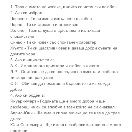
1. Това е името на човека, в който си истински влюбен.
2. Ако си избрал:
Червено - Ти си жив и изпълнене с любов
Черно - Ти си скромен и агресивен
Зелено - Твоята душа е щастлива и излъчваш
спокойствие
Синьо - Ти си човек със спонтанен характер
Жълто - Ти си щастлив човек и даваш добри съвети на
другите хора
3. Ако инициалът ти е:
А-К - Имаш много приятели и любов в живота
Л-Р - Опитваш се да се насладиш на живота и любовта
ти скоро ще разцъфне
С-Я - Обичаш да помагаш и бъдещето ти изглежда
добро
4. Ако си роден в:
Януари-Март - Годината ще е много добра и ще
разбереш че си се влюбил в този който не си очаквал
Април-Юни - Ще имаш силна връзка,но тя няма да трае
дълго
Юли-Септември - Ще имаш незабравима година с много
промени