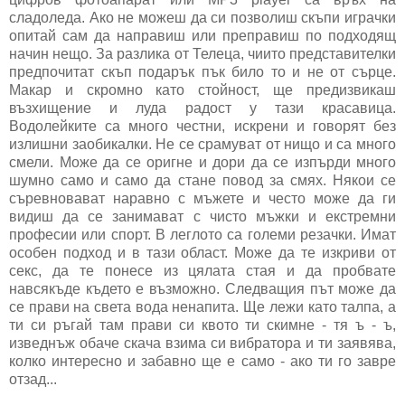
сладоледа. Ако не можеш да си позволиш скъпи играчки
опитай сам да направиш или преправиш по подходящ
начин нещо. За разлика от Телеца, чиито представителки
предпочитат скъп подарък пък било то и не от сърце.
Макар и скромно като стойност, ще предизвикаш
възхищение и луда радост у тази красавица.
Водолейките са много честни, искрени и говорят без
излишни заобикалки. Не се срамуват от нищо и са много
смели. Може да се оригне и дори да се изпърди много
шумно само и само да стане повод за смях. Някои се
съревновават наравно с мъжете и често може да ги
видиш да се занимават с чисто мъжки и екстремни
професии или спорт. В леглото са големи резачки. Имат
особен подход и в тази област. Може да те изкриви от
секс, да те понесе из цялата стая и да пробвате
навсякъде където е възможно. Следващия път може да
се прави на света вода ненапита. Ще лежи като талпа, а
ти си ръгай там прави си квото ти скимне - тя ъ - ъ,
изведнъж обаче скача взима си вибратора и ти заявява,
колко интересно и забавно ще е само - ако ти го завре
отзад...