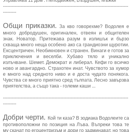
Управлява 11 дом : Неподвижен, Въздушен, Мъжки
-------------------------------------------------------------------------------------
---------
Общи приказки.
За кво говорехме? Водолея е
много добродушен, оригинален, отвеян и общителен
знак. Новатор. Притежава разум в излишък и бързо
схваща много неща особено ако са грандиозни щуротии.
Ексцентричен. Необикновен и странен. Винаги е готов за
приключения и веселби. Хубаво тяло и уникално
излъчване. Шемет. Демократ и либерал. Кефи го всичко
ново и авангардно. Страхотен инат. Чувството за хумор
е много над средното ниво и е доста чудато понякога.
Чувства се много приятно сред тълпата. Лесно завързва
приятелства, а също така - големи каши ...
-------------------------------------------------------------------------------------
---------
Добри черти.
Кой ти каза? В зодиака Водолеите са
противоположни по позиция на Лъва. Въпреки това те
му скачат по егоцентризъм и дори го задминават, но това