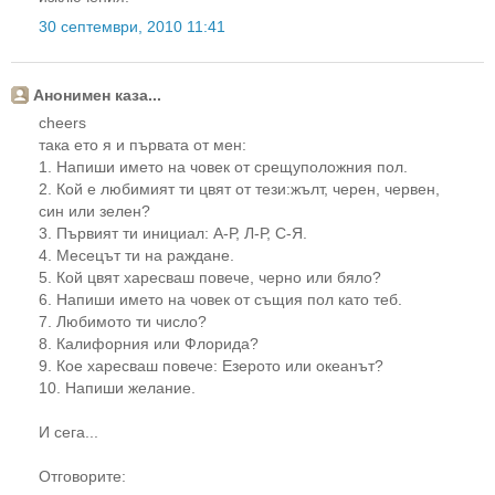
30 септември, 2010 11:41
Анонимен каза...
cheers
така ето я и първата от мен:
1. Напиши името на човек от срещуположния пол.
2. Кой е любимият ти цвят от тези:жълт, черен, червен,
син или зелен?
3. Първият ти инициал: А-Р, Л-Р, С-Я.
4. Месецът ти на раждане.
5. Кой цвят харесваш повече, черно или бяло?
6. Напиши името на човек от същия пол като теб.
7. Любимото ти число?
8. Калифорния или Флорида?
9. Кое харесваш повече: Езерото или океанът?
10. Напиши желание.
И сега...
Отговорите: