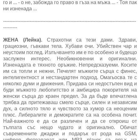
го и ... - о не, забожда го право в гъза на мъжа ... - Тоя пак
ни изненада ...
-------------------------------------------------------------------------------------
---------
ЖЕНА (Лейка).
Страхотни са тези дами. Здрави,
грациозни, гъвкави тела. Хубави очи. Убийствен чар и
неустоим поглед. Излъчването им е по особено и будещо
заслужен интерес. Необикновенни и оригинални.
Изненадата е тяхното оръжие. Непредсказуеми. Косите
им са топли и нежни. Печелят мъжките сърца с финес,
интелигентност и нестандартен подход. Омагьосва те с
няколко думи и движения. Придава си недостъпен вид и
буди мъжкото любопитство и амбицира покорителя на
женски сърца до краен предел. За да бъде впечатлена
трябва да притежаваш смело сърце, силен и независим
дух, а силното тяло и чувството за хумор са неоценим
плюс. Либералите и демократите са на особена почит.
Най-важното е да си различен и да се откроиш от
тълпата със нещо чудато и оригинално. Обичат
съвременните джаджи и подарък от рода на GSM,
цифров фотоапарат или MP3 player са връх на