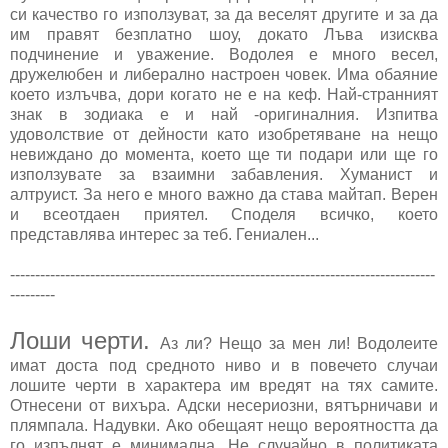
си качество го използуват, за да веселят другите и за да
им правят безплатно шоу, докато Лъва изисква
подчинение и уважение. Водолея е много весел,
дружелюбен и либерално настроен човек. Има обаяние
което излъчва, дори когато не е на кеф. Най-странният
знак в зодиака е и най -оригиналния. Изпитва
удоволствие от дейности като изобретяване на нещо
невиждано до момента, което ще ти подари или ще го
използувате за взаимни забавления. Хуманист и
алтруист. За него е много важно да става майтап. Верен
и всеотдаен приятел. Споделя всичко, което
представлява интерес за теб. Гениален...
-------------------------------------------------------------------------------------
---------
Лоши черти.
Аз ли? Нещо за мен ли! Водолеите
имат доста под средното ниво и в повечето случаи
лошите черти в характера им вредят на тях самите.
Отнесени от вихъра. Адски несериозни, вятърничави и
плямпала. Надувки. Ако обещаят нещо вероятността да
го изпълнят е минимална. Не случайно в политиката