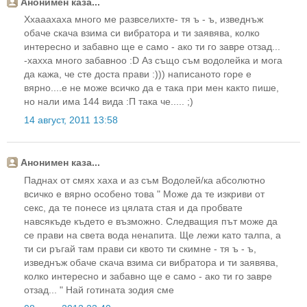
Анонимен каза...
Ххааахаха много ме развселихте- тя ъ - ъ, изведнъж
обаче скача взима си вибратора и ти заявява, колко
интересно и забавно ще е само - ако ти го завре отзад...
-хахха много забавноо :D Аз също съм водолейка и мога
да кажа, че сте доста прави :))) написаното горе е
вярно....е не може всичко да е така при мен както пише,
но нали има 144 вида :П така че..... ;)
14 август, 2011 13:58
Анонимен каза...
Паднах от смях хаха и аз съм Водолей/ка абсолютно
всичко е вярно особено това " Може да те изкриви от
секс, да те понесе из цялата стая и да пробвате
навсякъде където е възможно. Следващия път може да
се прави на света вода ненапита. Ще лежи като талпа, а
ти си ръгай там прави си квото ти скимне - тя ъ - ъ,
изведнъж обаче скача взима си вибратора и ти заявява,
колко интересно и забавно ще е само - ако ти го завре
отзад... " Най готината зодия сме