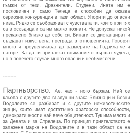
гъмжи от тези. Дразнители. Студени. Ината им е
пословичен и само Телеца е способен да оказва
сериозна конкуренция в тази област. Упорити до опасни
нива. Рядко се съобразяват с чувствата ти, които при тях
са в оскъдица и са им малко познати. Не допускат никой
прекалено близко до себе си. Винаги се дистанцират и
създават изкуствена преграда в отношенията. Говорят
много и преувеличават до размерите на Годзила че и
нагоре. За да ти привлекат вниманието вършат чудеса,
но в повечето случаи много опасни и необмислени ...
-------------------------------------------------------------------------------------
---------
Партньорство.
Ае, чао - ного бързам. Най се
кльопа с другите два въздушни знака Близнаци и Везни
Водолеите се разбират и с другите неживотинските
знаци, които имат достатъчно ораторски способности,
демократичност и най вече общителност. Тук има място и
за Девата и за Стрелеца. По принцип приятелството е
запазена марка на Водолеите и в тази област са на