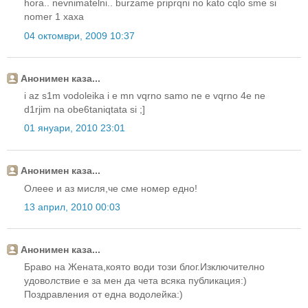
hora.. nevnimatelni.. burzame priprqni no kato cqlo sme si
nomer 1 xaxa
04 октомври, 2009 10:37
Анонимен каза...
i az s1m vodoleika i e mn vqrno samo ne e vqrno 4e ne
d1rjim na obe6taniqtata si ;]
01 януари, 2010 23:01
Анонимен каза...
Олеее и аз мисля,че сме номер едно!
13 април, 2010 00:03
Анонимен каза...
Браво на Жената,която води този блог.Изключително
удоволствие е за мен да чета всяка публикация:)
Поздравления от една водолейка:)