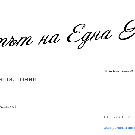
Този блог има 2655
аши, чинии
.Аспарух 1
ПОПУЛЯРНИ 
доза романтични ф