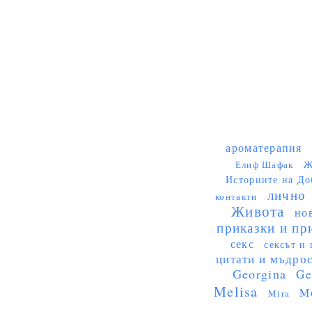
ароматерапия
ж
Елиф Шафак
Историите на До
лично
контакти
Живота
но
приказки и пр
секс
сексът и 
цитати и мъдро
Georgina
Ge
Melisa
M
Mira