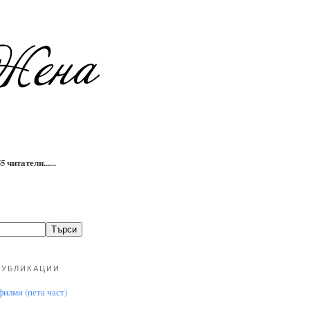
 читатели......
ПУБЛИКАЦИИ
илми (пета част)