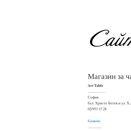
Магазин за ч
Art Table
....................
София
бул. Христо Ботев и ул. Х
02/953 15 28
Genesis
................