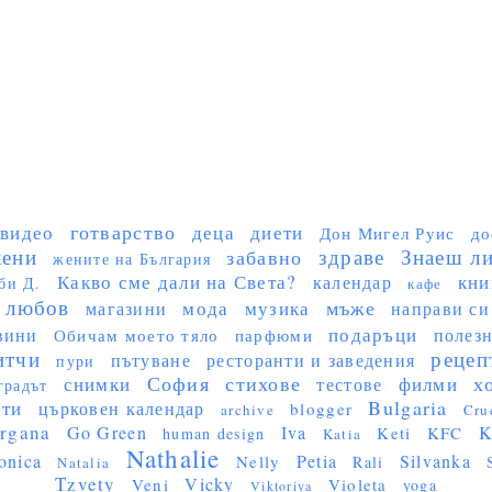
готварство
видео
деца
диети
Дон Мигел Руис
до
ени
здраве
Знаеш ли 
забавно
жените на България
Какво сме дали на Света?
кни
календар
би Д.
кафе
любов
мъже
мода
музика
магазини
направи си
подаръци
вини
полез
Обичам моето тяло
парфюми
итчи
рецеп
пътуване
ресторанти и заведения
пури
София
стихове
х
снимки
филми
тестове
градът
Bulgaria
сти
църковен календар
blogger
archive
Cru
rgana
Go Green
Iva
K
Keti
KFC
human design
Katia
Nathalie
onica
Petia
Silvanka
Nelly
Rali
Natalia
Tzvety
Vicky
Veni
Violeta
yoga
Viktoriya