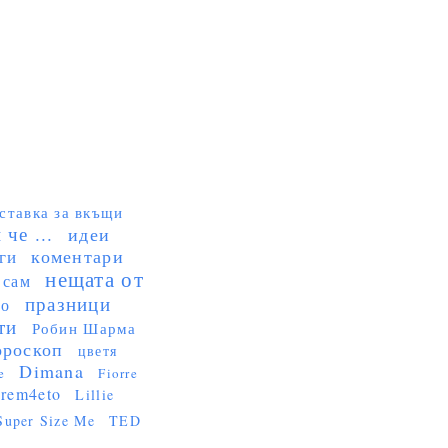
ставка за вкъщи
че ...
идеи
коментари
ги
нещата от
 сам
празници
но
ти
Робин Шарма
ороскоп
цветя
Dimana
e
Fiorre
rem4eto
Lillie
Super Size Me
TED