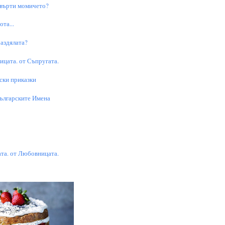
 върти момичето?
та...
аздялата?
цата. от Съпругата.
ски приказки
Българските Имена
та. от Любовницата.