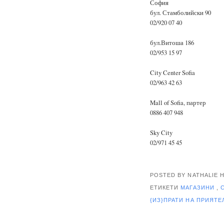
София
бул. Стамболийски 90
02/920 07 40
бул.Витоша 186
02/953 15 97
City Center Sofia
02/963 42 63
Mall of Sofia, партер
0886 407 948
Sky City
02/971 45 45
POSTED BY NATHALIE
ЕТИКЕТИ
МАГАЗИНИ
,
{ИЗ}ПРАТИ НА ПРИЯТ