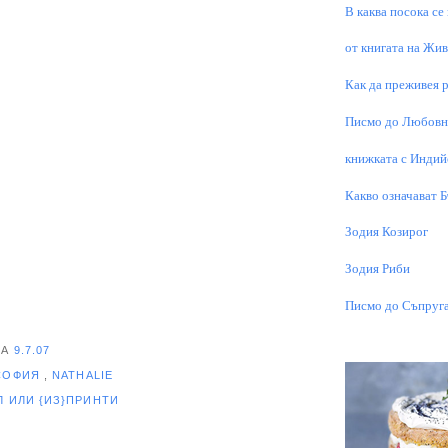
В каква посока се
от книгата на Живо
Как да преживея р
Писмо до Любовни
книжката с Индий
Какво означават 
Зодия Козирог
Зодия Риби
Писмо до Съпруга
НА
9.7.07
СОФИЯ
,
NATHALIE
ЕЛ
ИЛИ {ИЗ}ПРИНТИ