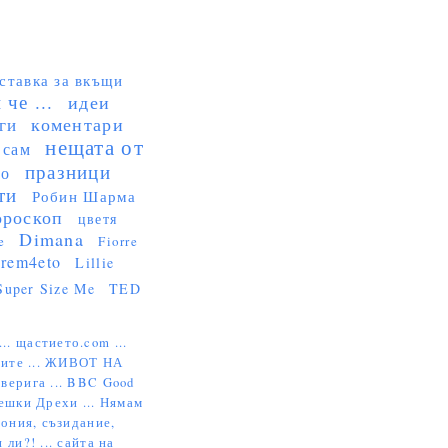
ставка за вкъщи
че ...
идеи
коментари
ги
нещата от
 сам
празници
но
ти
Робин Шарма
ороскоп
цветя
Dimana
e
Fiorre
rem4eto
Lillie
Super Size Me
TED
...
щастието.com ...
ите ...
ЖИВОТ НА
верига ...
BBC Good
ешки Дрехи ...
Нямам
ония, съзидание,
 ли?! ...
сайта на