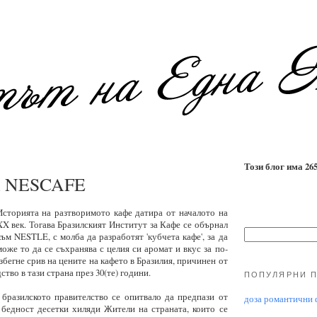
Този блог има 2655
а NESCAFE
Историята на разтворимото кафе датира от началото на
XX век. Тогава Бразилският Институт за Кафе се обърнал
към NESTLE, с молба да разработят 'кубчета кафе', за да
може то да се съхранява с целия си аромат и вкус за по-
избегне срив на цените на кафето в Бразилия, причинен от
во в тази страна през 30(те) години.
ПОПУЛЯРНИ 
 бразилското правителство се опитвало да предпази от
доза романтични ф
 бедност десетки хиляди Жители на страната, които се