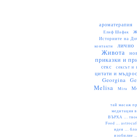
ароматерапия
ж
Елиф Шафак
Историите на До
лично
контакти
Живота
но
приказки и пр
секс
сексът и 
цитати и мъдро
Georgina
Ge
Melisa
M
Mira
тай масаж пр
медитация в
ВЪРХА ...
тво
Food ...
astrocaf
идея ...
бло
изобилие .