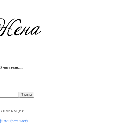
 читатели......
ПУБЛИКАЦИИ
илми (пета част)