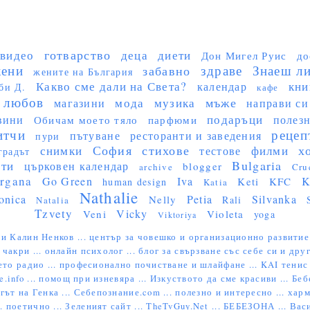
готварство
видео
деца
диети
Дон Мигел Руис
до
ени
здраве
Знаеш ли 
забавно
жените на България
Какво сме дали на Света?
кни
календар
би Д.
кафе
любов
мъже
мода
музика
магазини
направи си
подаръци
вини
полез
Обичам моето тяло
парфюми
итчи
рецеп
пътуване
ресторанти и заведения
пури
София
стихове
х
снимки
филми
тестове
градът
Bulgaria
сти
църковен календар
blogger
archive
Cru
rgana
Go Green
Iva
K
Keti
KFC
human design
Katia
Nathalie
onica
Petia
Silvanka
Nelly
Rali
Natalia
Tzvety
Vicky
Veni
Violeta
yoga
Viktoriya
и Калин Ненков ...
център за човешко и организационно развитие
 чакри ...
онлайн психолог ...
блог за свързване със себе си и друг
ето радио ...
професионално почистване и шлайфане ...
KAI тенис 
e.info ...
помощ при изневяра ...
Изкуството да сме красиви ...
Беб
гът на Генка ...
Себепознание.com ...
полезно и интересно ...
харм
..
поетично ...
Зеленият сайт ...
TheTvGuy.Net ...
БЕБЕЗОНА ...
Васи