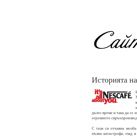
Историята н
дълго време и така да се 
огромното свръхпроизводст
С тази си отчаяна молба
пълна катастрофа, глад и