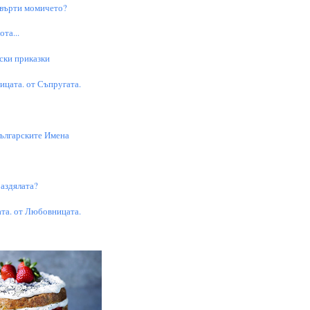
 върти момичето?
та...
ски приказки
цата. от Съпругата.
Българските Имена
аздялата?
та. от Любовницата.