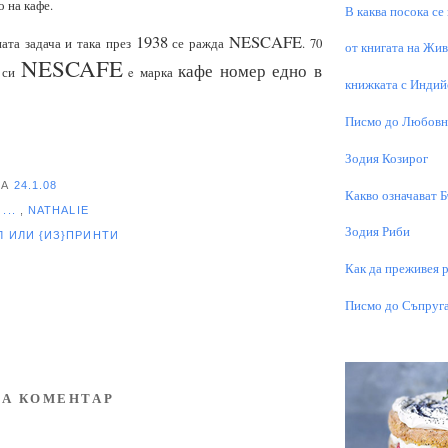
 на кафе.
В каква посока се
1938
NESCAFE
ата задача и така през
се ражда
. 70
от книгата на Живо
NESCAFE
кафе номер едно в
о си
e марка
книжката с Индий
Писмо до Любовни
Зодия Козирог
НА
24.1.08
Какво означават 
...
,
NATHALIE
Зодия Риби
ЕЛ
ИЛИ {ИЗ}ПРИНТИ
Как да преживея р
Писмо до Съпруга
А КОМЕНТАР