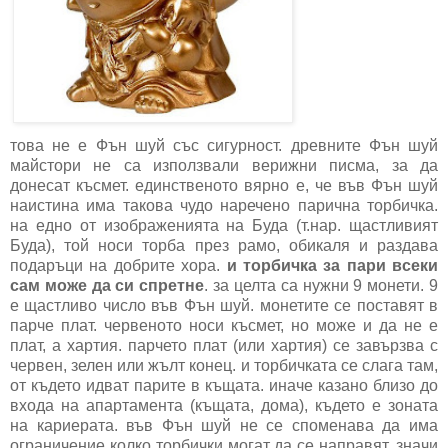
това не е Фън шуй със сигурност. древните Фън шуй
майстори не са използвали верижни писма, за да
донесат късмет. единственото вярно е, че във Фън шуй
наистина има такова чудо наречено парична торбичка.
на едно от изображенията на Буда (т.нар. щастливият
Буда), той носи торба през рамо, обикаля и раздава
подаръци на добрите хора.
и торбичка за пари всеки
сам може да си спретне
. за целта са нужни 9 монети. 9
е щастливо число във Фън шуй. монетите се поставят в
парче плат. червеното носи късмет, но може и да не е
плат, а хартия. парчето плат (или хартия) се завързва с
червен, зелен или жълт конец. и торбичката се слага там,
от където идват парите в къщата. иначе казано близо до
входа на апартамента (къщата, дома), където е зоната
на кариерата. във Фън шуй не се споменава да има
ограничение колко торбички могат да се направят. значи