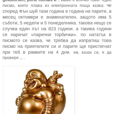
че
писмо, което плава из електронната поща казва:
според Фън шуй тази година е година на парите, а
месец октомври е знаменателен, защото има 5
съботи, 5 недели и 5 понеделника. такова нещо се
случва един път на 823 години. а такива години
се наричат «парични торбички». по нататък в
писмото се казва, че трябва да изпратиш това
писмо на приятелите си и парите ще пристигнат
при теб в рамките на 4 дни.
хм, казах си, я да
проверя ... .