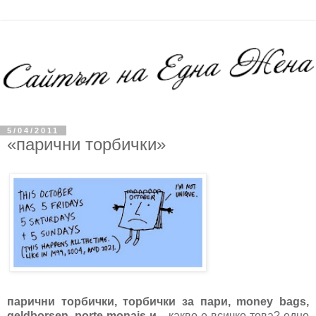
5/04/2011
«парични торбички»
парични торбички, торбички за пари, money bags,
geldborsen, porte monais и
.. какво е всичко това? едно