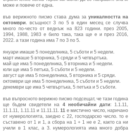
може и повече от една.
във верижното писмо става дума за
уникалността на
октомври
. всъщност 3 по 5 в един месец се случва
много по-често от веднъж на 823 години. през 2005,
1994, 1988, 1983 е било така, така ще е и през 2016,
2022. а тази година има 7 по 3 по 5.
януари имаше 5 понеделника, 5 съботи и 5 недели.
март имаше 5 вторника, 5 сряди и 5 четвъртъка.
май ще има 5 понеделника, 5 вторника и 5 недели.
юли ще има 5 петъка, 5 съботи и 5 недели.
август ще има 5 понеделника, 5 вторника и 5 сряди.
октомври ще има 5 понеделника, 5 съботи и 5 недели.
декември ще има 5 четвъртъка, 5 петъка и 5 съботи.
във въпросното верижно писмо подсещат, че тази година
ще бъдем свидетели на
4 необичайни дати
: 1.1.11,
11.1.11, 1.11.11 и 11.11.11.
11
е мистично число, наричано
от нумерологията, заедно с 22, господарско число. то е
съставено от 1 и 1, а сбора на 1 + 1 не е 2, както са ни
учили в 1 клас, а 3. нумерологията има много добра