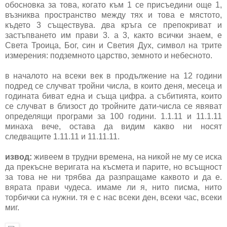
обосновка за това, когато към 1 се присъедини още 1,
възниква пространство между тях и това е мястото,
където 3 съществува. два кръга се препокриват и
застъпването им прави 3. а 3, както всички знаем, е
Света Троица, Бог, син и Светия Дух, символ на трите
измерения: подземното царство, земното и небесното.
в началото на всеки век в продължение на 12 години
подред се случват тройни числа, в които деня, месеца и
годината биват една и съща цифра. а събитията, които
се случват в близост до тройните дати-числа се явяват
определящи програми за 100 години. 1.1.11 и 11.1.11
минаха вече, остава да видим какво ни носят
следващите 1.11.11 и 11.11.11.
извод:
живеем в трудни времена, на никой не му се иска
да прекъсне веригата на късмета и парите, но всъщност
за това не ни трябва да разпращаме каквото и да е.
вярата прави чудеса. имаме ли я, нито писма, нито
торбички са нужни. тя е с нас всеки ден, всеки час, всеки
миг.