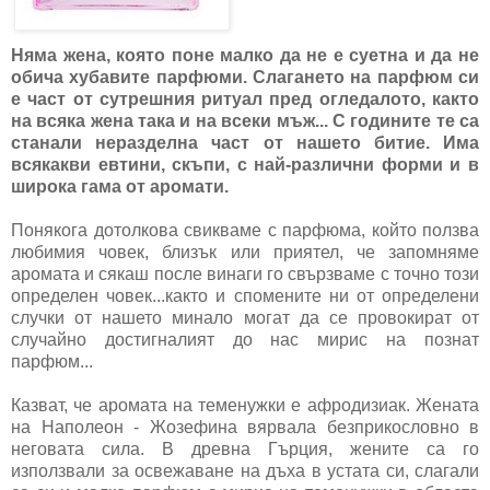
Няма жена, която поне малко да не е суетна и да не
обича хубавите парфюми. Слагането на парфюм си
е част от сутрешния ритуал пред огледалото, както
на всяка жена така и на всеки мъж... С годините те са
станали неразделна част от нашето битие. Има
всякакви евтини, скъпи, с най-различни форми и в
широка гама от аромати.
Понякога дотолкова свикваме с парфюма, който ползва
любимия човек, близък или приятел, че запомняме
аромата и сякаш после винаги го свързваме с точно този
определен човек...както и спомените ни от определени
случки от нашето минало могат да се провокират от
случайно достигналият до нас мирис на познат
парфюм...
Казват, че аромата на теменужки е афродизиак. Жената
на Наполеон - Жозефина вярвала безприкословно в
неговата сила. В древна Гърция, жените са го
използвали за освежаване на дъха в устата си, слагали