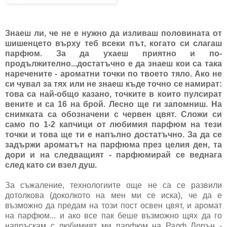
Знаеш ли, че не е нужно да изливаш половината от
шишенцето върху теб всеки път, когато си слагаш
парфюм. За да ухаеш приятно и по-
продължително...достатъчно е да знаеш кои са така
наречените - ароматни точки по твоето тяло. Ако не
си чувал за тях или не знаеш къде точно се намират:
това са най-общо казано, точките в които пулсират
вените и са 16 на брой. Лесно ще ги запомниш. На
снимката са обозначени с червен цвят. Сложи си
само по 1-2 капчици от любимия парфюм на тези
точки и това ще ти е напълно достатъчно. За да се
задържи ароматът на парфюма през целия ден, та
дори и на следващият - парфюмирай се веднага
след като си взел душ.
За съжаление, технологиите още не са се развили
дотолкова (доколкото на мен ми се иска), че да е
възможно да предам на този пост освен цвят, и аромат
на парфюм... и ако все пак беше възможно щях да го
напръскам с любимият ми парфюм на Ралф Лорън -