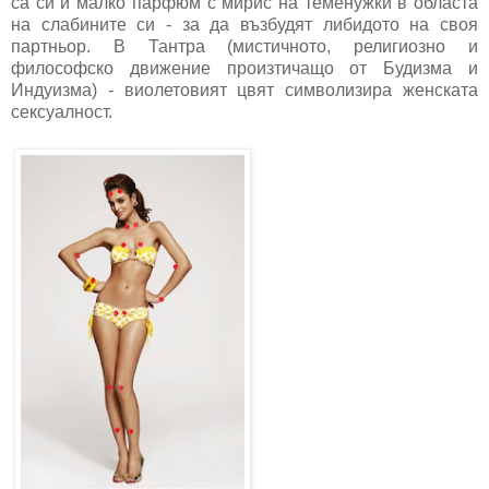
са си и малко парфюм с мирис на теменужки в областа
на слабините си - за да възбудят либидото на своя
партньор. В Тантра (мистичното, религиозно и
философско движение произтичащо от Будизма и
Индуизма) - виолетовият цвят символизира женската
сексуалност.