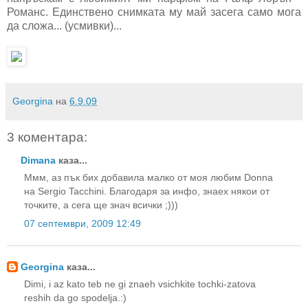
Романс. Единствено снимката му май засега само мога
да сложа... (усмивки)...
Georgina
на
6.9.09
3 коментара:
Dimana
каза...
Ммм, аз пък бих добавила малко от моя любим Donna
на Sergio Tacchini. Благодаря за инфо, знаех някои от
точките, а сега ще знач всички ;)))
07 септември, 2009 12:49
Georgina
каза...
Dimi, i az kato teb ne gi znaeh vsichkite tochki-zatova
reshih da go spodelja.:)