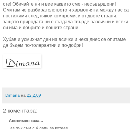
сте! Обичайте ни и вие каквито сме - несъвършени!
Смятам че разбирателството и хармонията между нас са
постижими след някои компромиси от двете страни,
защото природата ни е създала твърде различни и всеки
си има и добрите и лошите страни!
Хубав и усмихнат ден на всички и нека днес се опитаме
да бъдем по-толерантни и по-добри!
Dimana
на
22.2.09
2 коментара:
Анонимен каза...
аз пък съм с 4 лапи за котеее