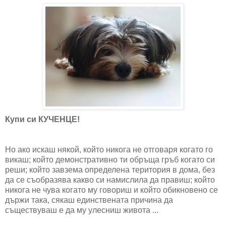
Купи си КУЧЕНЦЕ!
Но ако искаш някой, който никога не отговаря когато го
викаш; който демонстративно ти обръща гръб когато си
реши; който завзема определена територия в дома, без
да се съобразява какво си намислила да правиш; който
никога не чува когато му говориш и който обикновено се
държи така, сякаш единствената причина да
съществуваш е да му улесниш живота ...