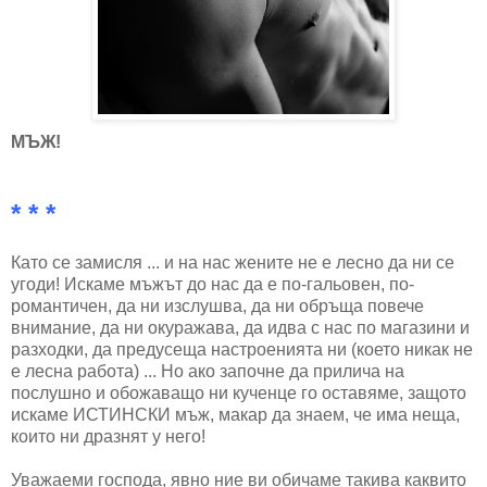
МЪЖ!
* * *
Като се замисля ... и на нас жените не е лесно да ни се
угоди! Искаме мъжът до нас да е по-гальовен, по-
романтичен, да ни изслушва, да ни обръща повече
внимание, да ни окуражава, да идва с нас по магазини и
разходки, да предусеща настроенията ни (което никак не
е лесна работа) ... Но ако започне да прилича на
послушно и обожаващо ни кученце го оставяме, защото
искаме ИСТИНСКИ мъж, макар да знаем, че има неща,
които ни дразнят у него!
Уважаеми господа, явно ние ви обичаме такива каквито