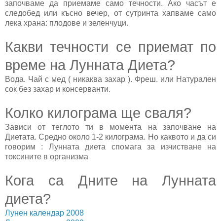
започваме да приемаме само течности. Ако часът е
следобед или късно вечер, от сутринта хапваме само
лека храна: плодове и зеленчуци.
Какви течности се приемат по
време на Лунната Диета?
Вода. Чай с мед ( никаква захар ). Фреш. или Натурален
сок без захар и консерванти.
Колко килограма ще сваля?
Зависи от теглото ти в момента на започване на
Диетата. Средно около 1-2 килограма. Но каквото и да си
говорим : Лунната диета спомага за изчистване на
токсините в организма
Кога са Дните на Лунната
диета?
Лунен календар 2008