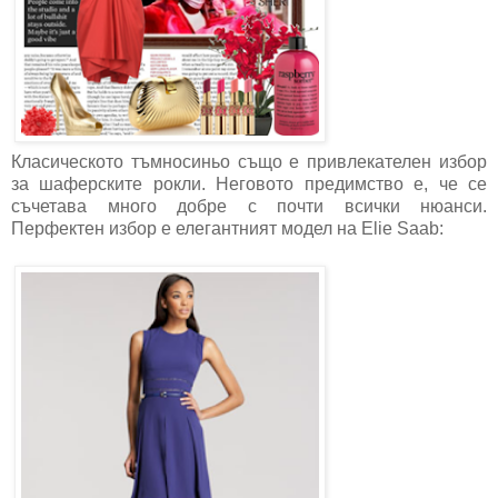
Класическото тъмносиньо също е привлекателен избор
за шаферските рокли. Неговото предимство е, че се
съчетава много добре с почти всички нюанси.
Перфектен избор е елегантният модел на Elie Saab: