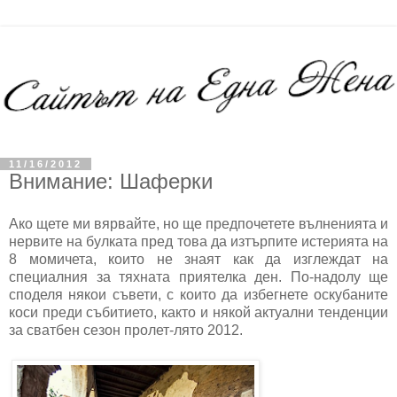
11/16/2012
Внимание: Шаферки
Ако щете ми вярвайте, но ще предпочетете вълненията и
нервите на булката пред това да изтърпите истерията на
8 момичета, които не знаят как да изглеждат на
специалния за тяхната приятелка ден. По-надолу ще
споделя някои съвети, с които да избегнете оскубаните
коси преди събитието, както и някой актуални тенденции
за сватбен сезон пролет-лято 2012.