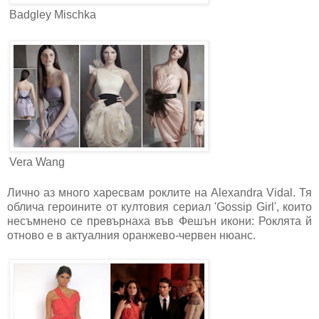
Badgley Mischka
Vera Wang
Лично аз много харесвам роклите на Alexandra Vidal. Тя
облича героините от култовия сериал 'Gossip Girl', които
несъмнено се превърнаха във Фешън икони: Роклята й
отново е в актуалния оранжево-червен нюанс.