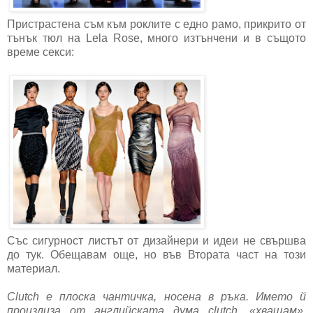
Пристрастена съм към роклите с едно рамо, прикрито от
тънък тюл на Lela Rose, много изтънчени и в същото
време секси:
Със сигурност листът от дизайнери и идеи не свършва
до тук. Обещавам още, но във Втората част на този
материал.
Clutch е плоска чантичка, носена в ръка. Името й
произлиза от английската дума clutch, «хващам»,