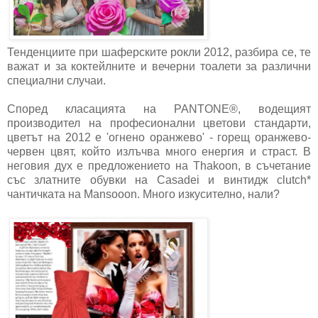
Тенденциите при шаферските рокли 2012, разбира се, те
важат и за коктейлните и вечерни тоалети за различни
специални случаи.
Според класацията на PANTONE®, водещият
производител на професионални цветови стандарти,
цветът на 2012 е 'огнено оранжево' - горещ оранжево-
червен цвят, който излъчва много енергия и страст. В
неговия дух е предложението на Thakoon, в съчетание
със златните обувки на Casadei и винтидж clutch*
чантичката на Mansooon. Много изкусително, нали?