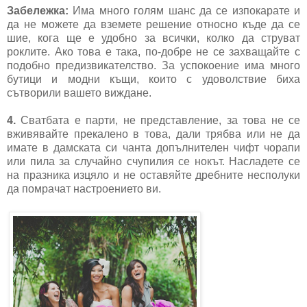
Забележка:
Има много голям шанс да се изпокарате и
да не можете да вземете решение относно къде да се
шие, кога ще е удобно за всички, колко да струват
роклите. Ако това е така, по-добре не се захващайте с
подобно предизвикателство. За успокоение има много
бутици и модни къщи, които с удоволствие биха
сътворили вашето виждане.
4.
Сватбата е парти, не представление, за това не се
вживявайте прекалено в това, дали трябва или не да
имате в дамската си чанта допълнителен чифт чорапи
или пила за случайно счупилия се нокът. Насладете се
на празника изцяло и не оставяйте дребните несполуки
да помрачат настроението ви.