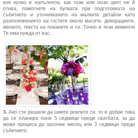
коя колко е напълняла, как този или онзи цвят не й
отива, помогнете на булката при подготовката на
събитието и уточняването на малките детайли като
разположението на гостите около масите, декорациите,
менюто, текста на поканите и т.н. Точно в тези моменти
Тя има нужда от вас.
3.
Ако сте решили да шиете роклите си, то е добре това
да се планира поне 5 седмици преди сватбата, за да
може процеса да започне месец или 3 седмици преди
събитието.