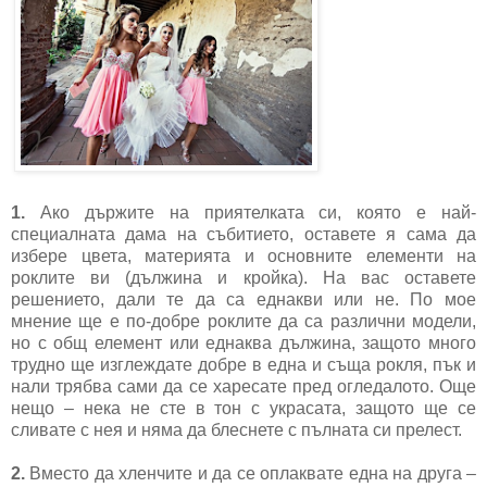
1.
Ако държите на приятелката си, която е най-
специалната дама на събитието, оставете я сама да
избере цвета, материята и основните елементи на
роклите ви (дължина и кройка). На вас оставете
решението, дали те да са еднакви или не. По мое
мнение ще е по-добре роклите да са различни модели,
но с общ елемент или еднаква дължина, защото много
трудно ще изглеждате добре в една и съща рокля, пък и
нали трябва сами да се харесате пред огледалото. Още
нещо – нека не сте в тон с украсата, защото ще се
сливате с нея и няма да блеснете с пълната си прелест.
2.
Вместо да хленчите и да се оплаквате една на друга –