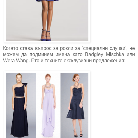
Когато става въпрос за рокли за 'специални случаи', не
можем да подминем имена като Badgley Mischka или
Wera Wang. Ето и техните ексклузивни предложения: