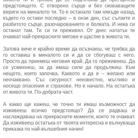
предстоящото. С отворено сърце и без сковаващите
вериги на миналото ти. То е останало там някъде назад,
където го остави последно – в онзи ден, със сълзите и
разбитото сърце, разочарованието и болката. И нека си
останат там. Ти си ги преживял. От днес нататък те
очакват най-прекрасните мигове и щастие в живота ти.
Затова вече е крайно време да осъзнаеш, че трябва да
го оставиш в миналото си и да се сбогуваш с него.
Просто да приемеш неговия край. Да го преживееш. Да
се усмихнеш, за да имаш сили да продължиш. Към
нещото, което започва. Каквото и да е – желано или
неочаквано. Със сигурност неизвестно, мъгливо и
носещо опасения и страхове. Но е начало. На остатъка
от живота ти. По-добрата част.
А какво ще кажеш, че точно ти имаш възможност да
изживееш всичко предстоящо? Да се радваш и
наслаждаваш на прекрасните моменти, които те очакват.
Да изживееш остатъка от твоята интересна и вълнуваща
приказка по най-вълшебния начин!