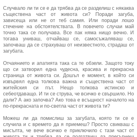
Случвало ли ти се е да трябва да се разделиш с някаква
съществена част от живота си? Поради загуба,
зависеща или не от теб самия. Или поради лошо
стечение на обстоятелствата. В повечето случаи май
точно така се получава. Все пак няма нищо вечно.
И
тогава униваш, отчайваш се, самосъжаляваш се,
започваш да се страхуваш от неизвестното, страдаш от
загубата.
Отчаянието и апатията така са те обзели. Защото току
що си затворил една чудесна, красива и прекрасна
страница от живота си. Дошъл е момент, в който си
извървял една толкова важна и съществена част от
житейския си път. Нещо толкова истинско и
себеотдаващо. И ти се струва, че всичко е свършило. Но
дали? А ако започва? Ако това е всъщност началото на
по-прекрасната и по-светла част от живота ти?
Можеш ли да помислиш за загубата, която ти се е
случила и с времето да я приемеш? Просто свикваш с
мисълта, че вече всичко е приключило с тази част от
живота ти и трябва да се подготвиш да прегърнеш