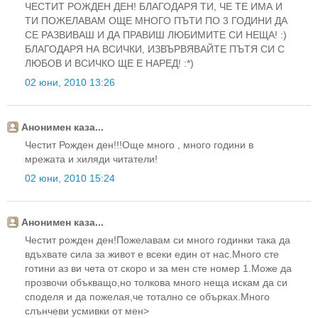
ЧЕСТИТ РОЖДЕН ДЕН! БЛАГОДАРЯ ТИ, ЧЕ ТЕ ИМА И
ТИ ПОЖЕЛАВАМ ОЩЕ МНОГО ПЪТИ ПО 3 ГОДИНИ ДА
СЕ РАЗВИВАШ И ДА ПРАВИШ ЛЮБИМИТЕ СИ НЕЩА! :)
БЛАГОДАРЯ НА ВСИЧКИ, ИЗВЪРВЯВАЙТЕ ПЪТЯ СИ С
ЛЮБОВ И ВСИЧКО ЩЕ Е НАРЕД! :*)
02 юни, 2010 13:26
Анонимен каза...
Честит Рожден ден!!!Още много , много години в
мрежата и хиляди читатели!
02 юни, 2010 15:24
Анонимен каза...
Честит рожден ден!Пожелавам си много годинки така да
вдъхвате сила за живот е всеки един от нас.Много сте
готини аз ви чета от скоро и за мен сте номер 1.Може да
прозвочи объкващо,но толкова много неща искам да си
споделя и да пожелая,че тотално се обърках.Много
слънчеви усмивки от мен>