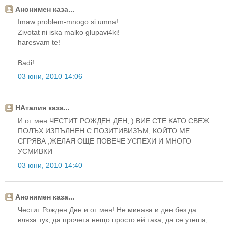
Анонимен каза...
Imaw problem-mnogo si umna!
Zivotat ni iska malko glupavi4ki!
haresvam te!
Badi!
03 юни, 2010 14:06
НАталия каза...
И от мен ЧЕСТИТ РОЖДЕН ДЕН,:) ВИЕ СТЕ КАТО СВЕЖ
ПОЛЪХ ИЗПЪЛНЕН С ПОЗИТИВИЗЪМ, КОЙТО МЕ
СГРЯВА ,ЖЕЛАЯ ОЩЕ ПОВЕЧЕ УСПЕХИ И МНОГО
УСМИВКИ
03 юни, 2010 14:40
Анонимен каза...
Честит Рожден Ден и от мен! Не минава и ден без да
вляза тук, да прочета нещо просто ей така, да се утеша,