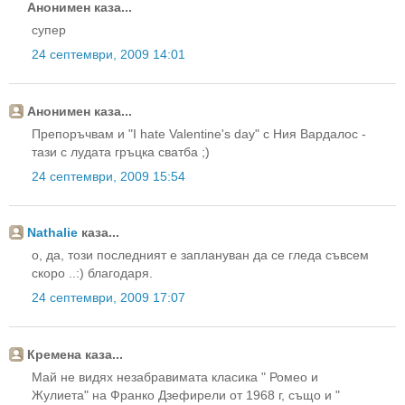
Анонимен каза...
супер
24 септември, 2009 14:01
Анонимен каза...
Препоръчвам и "I hate Valentine's day" с Ния Вардалос -
тази с лудата гръцка сватба ;)
24 септември, 2009 15:54
Nathalie
каза...
о, да, този последният е заплануван да се гледа съвсем
скоро ..:) благодаря.
24 септември, 2009 17:07
Кремена каза...
Май не видях незабравимата класика " Ромео и
Жулиета" на Франко Дзефирели от 1968 г, също и "