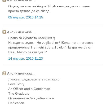
Анонимен каза...
Още един глас за August Rush - еможе да се опише
просто трябва да се гледа
05 януари, 2010 14:25
Анонимен каза...
Браво за хубавата колекция :)
Никъде невидях - Ho voglia di te / Желая те и неговото
продължение Tre metri sopra il cielo / На три метра от
Рая . Много са сладки :P
14 януари, 2010 11:23
Анонимен каза...
Липсват шедьоврите в този жанр:
Love Story
An Officer and a Gentleman
The Graduate
Oт по-новите бих добавила и:
Dedication