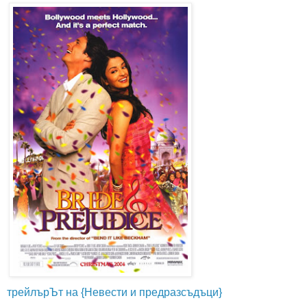
трейлърЪт на {Невести и предразсъдъци}