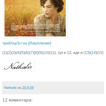
трейлърЪт на {Изкупление}
(
1
)(
2
)(
3
)(
4
)(
5
)(
6
)(
7
)(
8
)(
9
)(
10
)(
11
), тук е 12, иде и (
13
)(
14
)(
15
)
Nathalie
на
20.9.09
12 коментара: