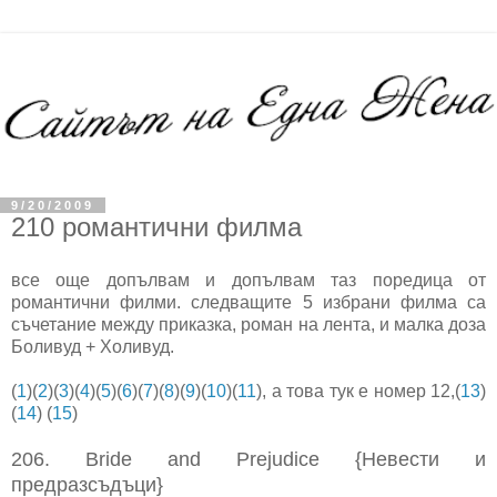
9/20/2009
210 романтични филма
все още допълвам и допълвам таз поредица от
романтични филми. следващите 5 избрани филма са
съчетание между приказка, роман на лента, и малка доза
Боливуд + Холивуд.
(
1
)(
2
)(
3
)(
4
)(
5
)(
6
)(
7
)(
8
)(
9
)(
10
)(
11
), а това тук е номер 12,(
13
)
(
14
) (
15
)
206. Bride and Prejudice {Невести и
предразсъдъци}