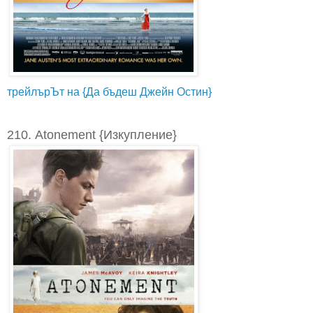
трейлърЪт на {Да бъдеш Джейн Остин}
210. Atonement {Изкупление}