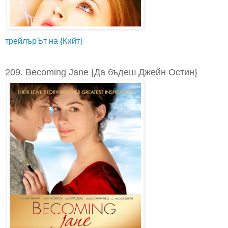
трейлърЪт на {Кийт}
209. Becoming Jane {Да бъдеш Джейн Остин}