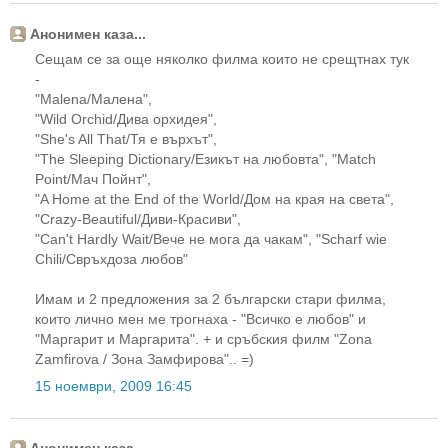
Анонимен каза...
Сещам се за още няколко филма които не срещтнах тук
-
"Malena/Малена",
"Wild Orchid/Дива орхидея",
"She's All That/Тя е върхът",
"The Sleeping Dictionary/Езикът на любовта", "Match
Point/Мач Пойнт",
"A Home at the End of the World/Дом на края на света",
"Crazy-Beautiful/Диви-Красиви",
"Can't Hardly Wait/Вече не мога да чакам", "Scharf wie
Chili/Свръхдоза любов"
Имам и 2 предложения за 2 български стари филма,
които лично мен ме трогнаха - "Всичко е любов" и
"Маргарит и Маргарита". + и сръбския филм "Zona
Zamfirova / Зона Замфирова".. =)
15 ноември, 2009 16:45