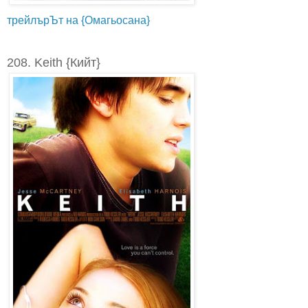
трейлърЪт на {Омагьосана}
208. Keith {Кийт}