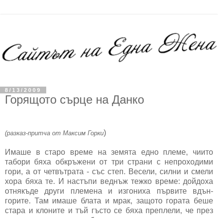
8/13/2009
Горящото сърце на Данко
)
(разказ-притча от Максим Горки
Имаше в старо време на земята едно племе, чиито
табори бяха обкръжени от три страни с непроходими
гори, а от четвътрата - със степ. Весели, силни и смели
хора бяха те. И настъпи веднъж тежко време: дойдоха
отнякъде други племена и изгониха първите вдън-
горите. Там имаше блата и мрак, защото гората беше
стара и клоните и тъй гъсто се бяха преплели, че през