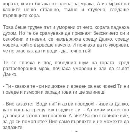
хората, които бягаха от плена на мрака. А из мрака на
клоните нещо страшно, тъмно и студено, гледаше
вървящите хора.
Това беше труден път и уморени от него, хората паднаха
духом. Но те се срамуваха да признаят безсилието си и
озлобени и гневни, се нахвърляха срещу Данко, срещу
човека, който вървеше начело. И почнаха да го укоряват,
че не знае как да ги води - да, точно тъй!
Те се спряха и под победния шум на гората, сред
разтреперания мрак, почнаха уморени и зли да съдят
Данко.
- Ти - казаха те - си нищожен и вреден за нас човек! Ти ни
поведе и измори и заради това ти ще загинеш!
- Вие казахте: “Води ни!” и аз ви поведох! - извика Данко,
като изпъна срещу тях гърдите си. - Аз имам мъжество
да водя и затова ви поведох. А вие? Какво сторихте вие,
за да си помогнете? Вие само вървяхте и не можехте да
запазите