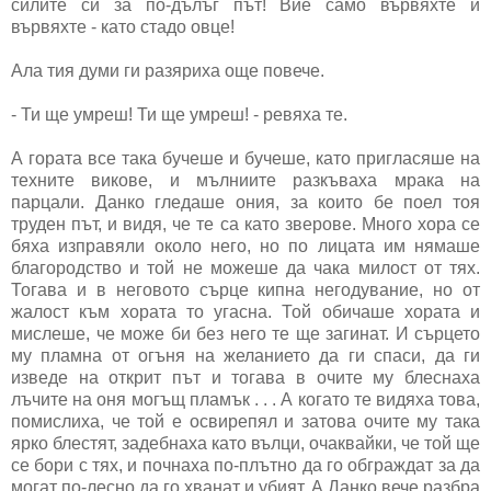
силите си за по-дълъг път! Вие само вървяхте и
вървяхте - като стадо овце!
Ала тия думи ги разяриха още повече.
- Ти ще умреш! Ти ще умреш! - ревяха те.
А гората все така бучеше и бучеше, като пригласяше на
техните викове, и мълниите разкъваха мрака на
парцали. Данко гледаше ония, за които бе поел тоя
труден път, и видя, че те са като зверове. Много хора се
бяха изправяли около него, но по лицата им нямаше
благородство и той не можеше да чака милост от тях.
Тогава и в неговото сърце кипна негодувание, но от
жалост към хората то угасна. Той обичаше хората и
мислеше, че може би без него те ще загинат. И сърцето
му пламна от огъня на желанието да ги спаси, да ги
изведе на открит път и тогава в очите му блеснаха
лъчите на оня могъщ пламък . . . А когато те видяха това,
помислиха, че той е освирепял и затова очите му така
ярко блестят, задебнаха като вълци, очаквайки, че той ще
се бори с тях, и почнаха по-плътно да го обграждат за да
могат по-лесно да го хванат и убият. А Данко вече разбра