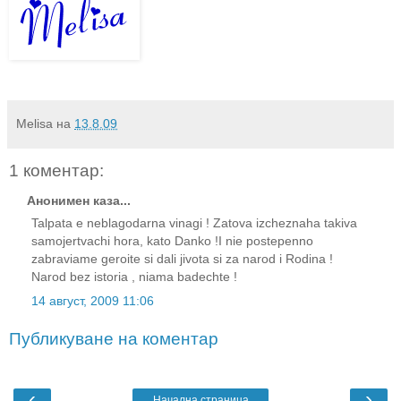
Melisa
на
13.8.09
1 коментар:
Анонимен каза...
Talpata e neblagodarna vinagi ! Zatova izcheznaha takiva
samojertvachi hora, kato Danko !I nie postepenno
zabraviame geroite si dali jivota si za narod i Rodina !
Narod bez istoria , niama badechte !
14 август, 2009 11:06
Публикуване на коментар
‹
›
Начална страница