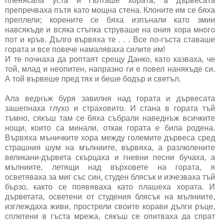
пленясала уста и гълташе хората, а дървесата
препречваха пътя като мощна стена. Клоните им се бяха
преплели; корените се бяха изпънали като змии
навсякъде и всяка стъпка струваше на ония хора много
пот и кръв. Дълго вървяха те . . . Все по-гъста ставаше
гората и все повече намаляваха силите им!
И те почнаха да роптаят срещу Данко, като казваха, че
той, млад и неопитен, напразно ги е повел нанякъде си.
А той вървеше пред тях и беше бодър и светъл.
Ала веднъж буря завилня над гората и дървесата
зашепнаха глухо и страховито. И стана в гората тъй
тъмно, сякъш там се бяха събрали наведнъж всичките
нощи, които са минали, откак гората е била родена.
Вървяха мъничките хора между големите дървеса сред
страшния шум на мълниите, вървяха, а разлюлените
великани-дървета скърцаха и гневни песни бучаха, а
мълниите, летящи над върховете на гората, я
осветяваха за миг със син, студен блясък и изчезваха тъй
бързо, както се появяваха като плашеха хората. И
дърветата, осветени от студения блясък на мълниите,
изглеждаха живи, прострели своите корави дълги ръце,
сплетени в гъста мрежа, сякъш се опитваха да спрат