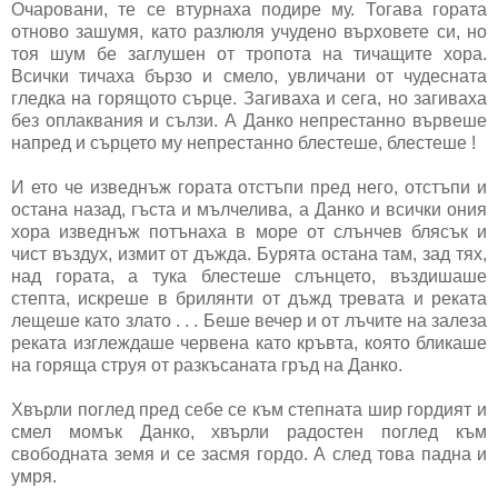
Очаровани, те се втурнаха подире му. Тогава гората
отново зашумя, като разлюля учудено върховете си, но
тоя шум бе заглушен от тропота на тичащите хора.
Всички тичаха бързо и смело, увличани от чудесната
гледка на горящото сърце. Загиваха и сега, но загиваха
без оплаквания и сълзи. А Данко непрестанно вървеше
напред и сърцето му непрестанно блестеше, блестеше !
И ето че изведнъж гората отстъпи пред него, отстъпи и
остана назад, гъста и мълчелива, а Данко и всички ония
хора изведнъж потънаха в море от слънчев блясък и
чист въздух, измит от дъжда. Бурята остана там, зад тях,
над гората, а тука блестеше слънцето, въздишаше
степта, искреше в брилянти от дъжд тревата и реката
лещеше като злато . . . Беше вечер и от лъчите на залеза
реката изглеждаше червена като кръвта, която бликаше
на горяща струя от разкъсаната гръд на Данко.
Хвърли поглед пред себе се към степната шир гордият и
смел момък Данко, хвърли радостен поглед към
свободната земя и се засмя гордо. А след това падна и
умря.