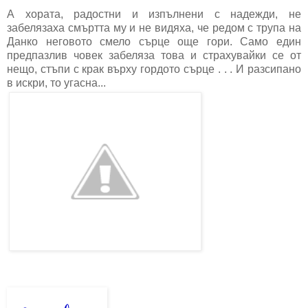
А хората, радостни и изпълнени с надежди, не
забелязаха смъртта му и не видяха, че редом с трупа на
Данко неговото смело сърце още гори. Само един
предпазлив човек забеляза това и страхувайки се от
нещо, стъпи с крак върху гордото сърце . . . И разсипано
в искри, то угасна...