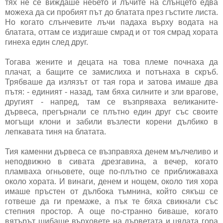
тях не се виждаше небето и лъчите на слънцето едва
можеха да си пробият път до блатата през гъстите листа.
Но когато слънчевите лъчи падаха върху водата на
блатата, оттам се издигаше смрад и от тоя смрад хората
гинеха един след друг.
Тогава жените и децата на това племе почнаха да
плачат, а бащите се замислиха и потънаха в скръб.
Трябваше да излязът от тая гора и затова имаше два
пътя: - единият - назад, там бяха силните и зли врагове,
другият - напред, там се възпряваха великаните-
дървеса, прегърнали се плътно един друг със своите
могъщи клони и забили възлести корени дълбико в
лепкавата тиня на блатата.
Тия каменни дървеса се възправяха денем мълчеливо и
неподвижно в сивата дрезгавина, а вечер, когато
пламваха огньовете, още по-плътно се приближаваха
около хората. И винаги, денем и нощем, около тия хора
имаше пръстен от дълбока тъмнина, който сякъш се
готвеше да ги премаже, а пък те бяха свикнали със
степния простор. А още по-странно биваше, когато
вятърът шибаше върховете на дърветата и цялата гора