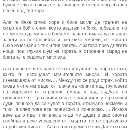
бучеше глухо, сякъш се заканваше и пееше погребална
песен над тия хора.
Ала те бяха силни хора и биха могли да тръгнат на
смъртен бой с ония, които веднъж ги бяха победили, но
не можеха да умрат в боевете, защото имаха да оставят
завети на поколенията и ако биха умрели, от живота
биха изчезнали с тях и тия завети. И затова през дългите
нощи под глухия шум на гората, в отровния смрад на
блатата те седяха и мислеха.
Ала нищо не изтощава телата и душите на хората така,
както ги изтощават мъчителните мисли. И хората
изнемощяха от мисли. . . Между тях се роди страх, който
скова яките им ръце, от плача на жените над труповете
на умрелите от отровния смрад и над съдбата на
скованите от страх живи хора се роди ужас и страхливи
думи почнаха да се чуват в гората, отначало несмели и
тихи, а след това все по-високо и по-високо. . . Искаха
вече да отидат при врага и да му дадат в дар своята
свобода и вече уплашени от смъртта, не се страхуваха
от робския живот. . . Ала в това време се яви Данко и сам