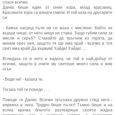
спаси всички.
Данко беше един от ония хора, млад красавец.
Красивите хора са винаги смели. И той каза на другарите
си:
- Камък насред пътя не се маха с мислене. Който не
върши нищо, от него нищо не става. Защо губим сили за
мисли и скръб? Ставайте да тръгнем из гората, да
минем през нея, защото тя ще има край - всичко в тоя
свят има край! Да вървим! Хайде! Хайде! . . .
Вгледаха се в него и видяха, че той е най-добър от
всички, защото в очите му светеше много сила и жив
огън.
- Води ни! - казаха те.
Тогава той ги поведе . . .
Поведе ги Данко. Всички тръгнаха дружно след него -
вярвяха в него. Труден беше пътят! Тъмно беше и на
всяка крачка блатото разтваряше своята жадна