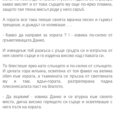
какво мислят и от това сърцето му още по-ярко пламна,
защото тая тяхна мисъл роди у него скръб.
А гората все така пееше своята мрачна песен и гърмът
трещеше, и дъждът се изливаше . . .
- Какво да направя за хората ? ! - извика по-силно от
гръмотевицата Данко.
И изведнъж той разкъса с ръце гръдта си и изтръгна от
нея своето сърце и го издигна високо над главата си.
То блестеше ярко като слънцето и по-силно от слънцето.
И цялата гора млъкна, осветена от тоя факел на велика
обич към хората, а тъмнината се пръсна от светлината
му и там, вдън-гората, разтреперана падна
плесенясалата паст на блатото.
- Да вървим! - извика Данко и се втурна към своето
място, дигна високо горящото си сърце и осветяваше с
него пътя на хората.