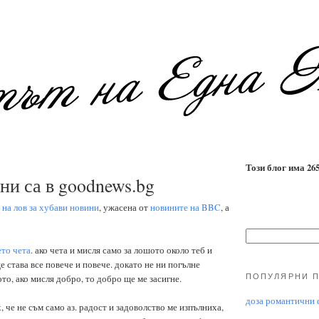
Този блог има 2655
ни са в goodnews.bg
х
на лов за хубави новини
, ужасена от
новините на BBC
, а
ето чета
. ако чета и мисля само за лошото около теб и
е става все повече и повече. докато не ни погълне
ПОПУЛЯРНИ 
ото, ако мисля добро, то добро ще ме засигне.
доза романтични ф
 че не съм само аз. радост и задоволство ме изпълниха,