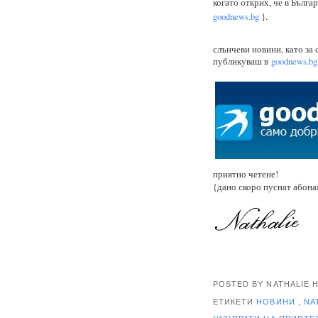
когато открих, че в Бълга
goodnews.bg
}.
слънчеви новини, като за
публикуваш в
goodnews.bg
приятно четене!
{дано скоро пуснат абонам
POSTED BY NATHALIE
ЕТИКЕТИ
НОВИНИ
,
NA