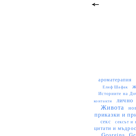
ароматерапия
ж
Елиф Шафак
Историите на До
лично
контакти
Живота
но
приказки и пр
секс
сексът и 
цитати и мъдро
Georgina
Ge