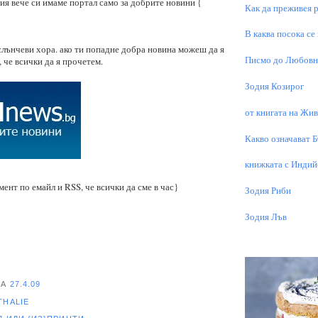
рия вече си имаме портал само за добрите новини {
Как да преживея р
В каква посока се
 слънчеви хора. ако ти попадне добра новина можеш да я
Писмо до Любовни
, че всички да я прочетем.
Зодия Козирог
от книгата на Живо
Какво означават 
книжката с Индий
ент по емайл и RSS, че всички да сме в час}
Зодия Риби
Зодия Лъв
НА
27.4.09
THALIE