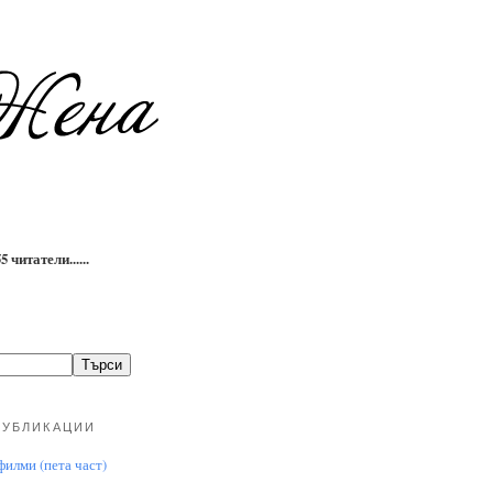
 читатели......
ПУБЛИКАЦИИ
илми (пета част)