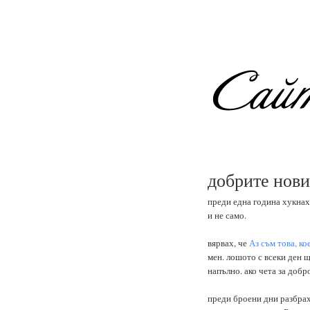
добрите нови
преди една година хукна
и не само.
вярвах, че
Аз съм това, ко
мен. лошото с всеки ден щ
напълно. ако чета за добр
преди броени дни разбрах,