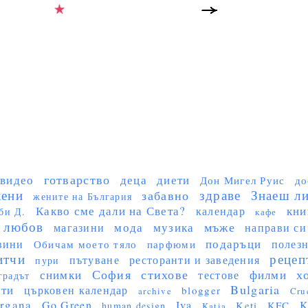
готварство
видео
деца
диети
Дон Мигел Руис
до
ени
здраве
Знаеш ли 
забавно
жените на България
Какво сме дали на Света?
кни
календар
би Д.
кафе
любов
мъже
мода
музика
магазини
направи си
подаръци
вини
полез
Обичам моето тяло
парфюми
итчи
рецеп
пътуване
ресторанти и заведения
пури
София
стихове
х
снимки
филми
тестове
градът
Bulgaria
сти
църковен календар
blogger
archive
Cru
rgana
Go Green
Iva
K
Keti
KFC
human design
Katia