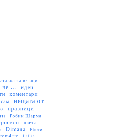
ставка за вкъщи
че ...
идеи
коментари
ги
нещата от
 сам
празници
но
ти
Робин Шарма
ороскоп
цветя
Dimana
e
Fiorre
rem4eto
Lillie