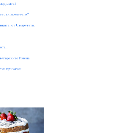
аздялата?
 върти момичето?
цата. от Съпругата.
та...
Българските Имена
ски приказки