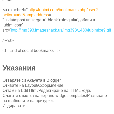
<a expr:href='"
http://lubimi.com/bookmarks.php/user?
action=add&amp;address
=
" + data:post.url' target='_blank'><img alt='добави в
lubimi.com'
src='
http://img393.imageshack.us/img393/1430/lubimixe9.gif
'
/></a>
<!-- End of social bookmarks -->
Указания
Отваряте си Акаунта в Blogger.
Oтивате на Layout/Oформление.
Oттам на Еdit Html/Редактиране на HTML кода.
Слагате отметка на Еxpand widget templates/Разгъване
на шаблоните на притурки.
Издиравате ..