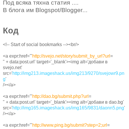
Под всяка тяхна статия ....
В блога им Blogspot/Blogger...
Код
<!-- Start of social bookmarks --><br/>
<a expr:href='"
http://svejo.net/story/submit_by_url?url
=
" + data:post.url' target='_blank'><img alt='добави в
svejo.net'
src='
http://img213.imageshack.us/img213/9270/svejowr9.pn
g
'
/></a>
<a expr:href='"
http://dao.bg/submit.php?url
=
" + data:post.url' target='_blank'><img alt='добави в dao.bg'
src='
http://img165.imageshack.us/img165/9831/daonn5.png
'
/></a>
<a expr:href='"
http://www.ping.bg/submit?step=2;url
=