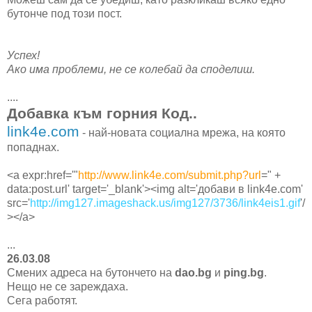
бутонче под този пост.
Успех!
Ако има проблеми, не се колебай да споделиш.
....
Добавка към горния Код..
link4e.com
- най-новата социална мрежа, на която
попаднах.
<a expr:href='"
http://www.link4e.com/submit.php?url
=" +
data:post.url' target='_blank'><img alt='добави в link4e.com'
src='
http://img127.imageshack.us/img127/3736/link4eis1.gif
'/
></a>
...
26.03.08
Смених адреса на бутончето на
dao.bg
и
ping.bg
.
Нещо не се зареждаха.
Сега работят.