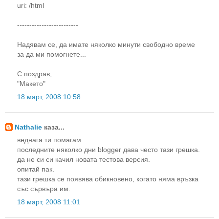
uri: /html
-------------------------
Надявам се, да имате няколко минути свободно време
за да ми помогнете...
С поздрав,
"Макето"
18 март, 2008 10:58
Nathalie
каза...
веднага ти помагам.
последните няколко дни blogger дава често тази грешка.
да не си си качил новата тестова версия.
опитай пак.
тази грешка се появява обикновено, когато няма връзка
със сървъра им.
18 март, 2008 11:01