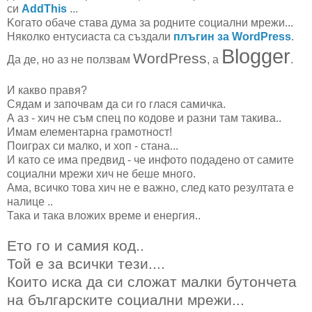
си
АddThis
...
Koгато обаче става дума за родните социални мрежи...
Няколко ентусиаста са създали
плъгин за WordPress
.
Blogger
WordPress
Да де, но аз не ползвам
, а
.
И какво правя?
Сядам и започвам да си го глася самичка.
А аз - хич не съм спец по кодове и разни там такива..
Имам елементарна грамотност!
Поиграх си малко, и хоп - стана...
И като се има предвид - че инфото подадено от самите
социални мрежи хич не беше много.
Ама, всичко това хич не е важно, след като резултата е
налице ..
Така и така вложих време и енергия..
Ето го и самия код..
Той е за всички тези....
Които иска да си сложат малки бутончета
на българските социални мрежи...