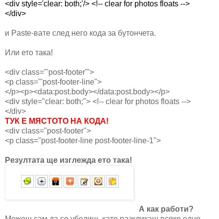
<div style='clear: both;'/> <!-- clear for photos floats -->
</div>
и Paste-вате след него кода за бутончета.
Или ето така!
<div class="'post-footer'">
<p class="'post-footer-line">
</p><p><data:post.body></data:post.body></p>
<div style="clear: both;"> <!-- clear for photos floats -->
</div>
TУК Е МЯСТОТО НА КОДА!
<div class="post-footer">
<p class="post-footer-line post-footer-line-1">
Резултата ще изглежда ето така!
А как работи?
Можеш сам да се убедиш, като разкликаш всяко едно