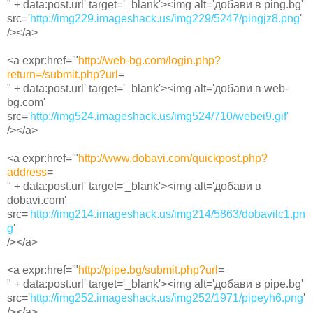
" + data:post.url' target='_blank'><img alt='добави в ping.bg'
src='
http://img229.imageshack.us/img229/5247/pingjz8.png
'
/></a>
<a expr:href='"
http://web-bg.com/login.php?
return=/submit.php?url
=
" + data:post.url' target='_blank'><img alt='добави в web-
bg.com'
src='
http://img524.imageshack.us/img524/710/webei9.gif'
/></a>
<a expr:href='"
http://www.dobavi.com/quickpost.php?
address
=
" + data:post.url' target='_blank'><img alt='добави в
dobavi.com'
src='
http://img214.imageshack.us/img214/5863/dobavilc1.pn
g
'
/></a>
<a expr:href='"
http://pipe.bg/submit.php?url
=
" + data:post.url' target='_blank'><img alt='добави в pipe.bg'
src='
http://img252.imageshack.us/img252/1971/pipeyh6.png
'
/></a>