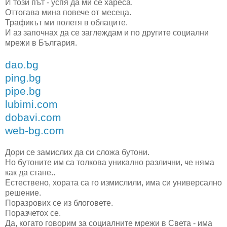
И този път - успя да ми сe хареса.
Оттогава мина повече от месеца.
Трафикът ми полетя в облаците.
И аз започнах да се заглеждам и по другите социални
мрежи в България.
dao.bg
ping.bg
pipe.bg
lubimi.com
dobavi.com
web-bg.com
Дори се замислих да си сложа бутони.
Но бутоните им са толкова уникално различни, че няма
как да стане..
Естествено, хората са го измислили, има си универсално
решение.
Поразрових се из блоговете.
Поразчетох се.
Да, когато говорим за социалните мрежи в Света - има