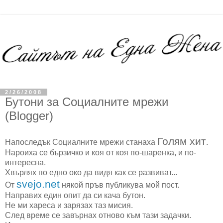
2/26/2008
Бутони за Социалните мрежи
(Blogger)
Голям хит
Напоследък Социалните мрежи станаха
.
Нароиха се бързичко и коя от коя по-шаренка, и по-
интересна.
Хвърлях по едно око да видя как се развиват...
svejo.net
От
някой пръв публикува мой пост.
Направих един опит да си кача бутон.
Не ми хареса и зарязах таз мисия.
След време се завърнах отново към тази задачки.