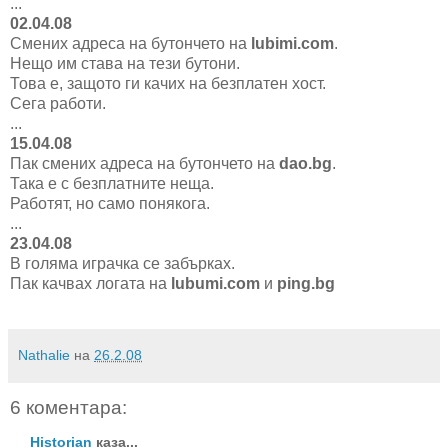
...
02.04.08
Смених адреса на бутончето на
lubimi.com
.
Нещо им става на тези бутони.
Това е, защото ги качих на безплатен хост.
Сега работи.
...
15.04.08
Пак смених адреса на бутончето на
dao.bg
.
Така е с безплатните неща.
Работят, но само понякога.
...
23.04.08
В голяма играчка се забърках.
Пак качвах логата на
lubumi.com
и
ping.bg
Nathalie
на
26.2.08
6 коментара:
Historian
каза...