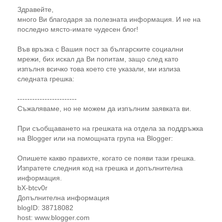
Здравейте,
много Ви благодаря за полезната информация. И не на
последно място-имате чудесен блог!
Във връзка с Вашия пост за българските социални
мрежи, бих искал да Ви попитам, защо след като
изпълня всичко това което сте указали, ми излиза
следната грешка:
------------------------
Съжаляваме, но не можем да изпълним заявката ви.
При съобщаването на грешката на отдела за поддръжка
на Blogger или на помощната група на Blogger:
Опишете какво правихте, когато се появи тази грешка.
Изпратете следния код на грешка и допълнителна
информация.
bX-btcv0r
Допълнителна информация
blogID: 38718082
host: www.blogger.com