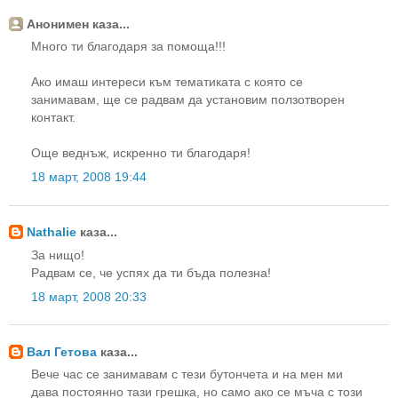
Анонимен каза...
Много ти благодаря за помоща!!!
Ако имаш интереси към тематиката с която се
занимавам, ще се радвам да установим ползотворен
контакт.
Още веднъж, искренно ти благодаря!
18 март, 2008 19:44
Nathalie
каза...
За нищо!
Радвам се, че успях да ти бъда полезна!
18 март, 2008 20:33
Вал Гетова
каза...
Вече час се занимавам с тези бутончета и на мен ми
дава постоянно тази грешка, но само ако се мъча с този