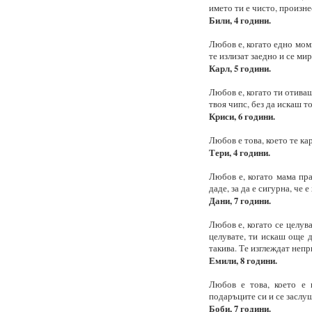
името ти е чисто, произне
Били, 4 години.
Любов е, когато едно мом
те излизат заедно и се ми
Карл, 5 години.
Любов е, когато ти отива
твоя чипс, без да искаш т
Криси, 6 години.
Любов е това, което те ка
Тери, 4 години.
Любов е, когато мама пра
даде, за да е сигурна, че е
Дани, 7 години.
Любов е, когато се целув
целувате, ти искаш още д
такива. Те изглеждат непр
Емили, 8 години.
Любов е това, което е 
подаръците си и се заслу
Боби, 7 години.