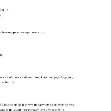
im :-)
8
и благодаря,че ме припомнихте..
и,
това е любовта в най чист вид. Само непредубедено ум
ова бистро
!! Защо не може и когато порастнем да мислим по този
ата са по-умни и от възрастните и това е едно