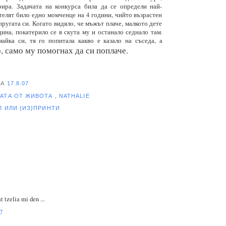
ира. Задачата на конкурса била да се определи най-
елят било едно момченце на 4 години, чийто възрастен
пругата си. Когато видяло, че мъжът плаче, малкото дете
ина, покатерило се в скута му и останало седнало там.
айка си, тя го попитала какво е казало на съседа, а
 само му помогнах да си поплаче.
НА
17.8.07
АТА ОТ ЖИВОТА
,
NATHALIE
ЕЛ
ИЛИ {ИЗ}ПРИНТИ
 tzelia mi den ...
7