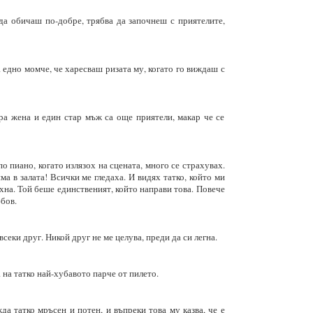
да обичаш по-добре, трябва да започнеш с приятелите,
а едно момче, че харесваш ризата му, когато го виждаш с
ра жена и един стар мъж са още приятели, макар че се
о пиано, когато излязох на сцената, много се страхувах.
ма в залата! Всички ме гледаха. И видях татко, който ми
ихна. Той беше единственият, който направи това. Повече
юбов.
секи друг. Никой друг не ме целува, преди да си легна.
 на татко най-хубавото парче от пилето.
да татко мръсен и потен, и въпреки това му казва, че е