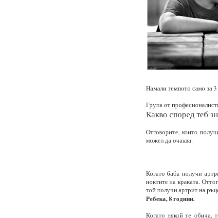
Намали темпото само за 3 
Група от професионалисти 
Какво според теб 
Отговорите, които получи
можел да очаква.
Когато баба получи артр
ноктите на краката. Отто
той получи артрит на ръце
Ребека, 8 години.
Когато някой те обича, 