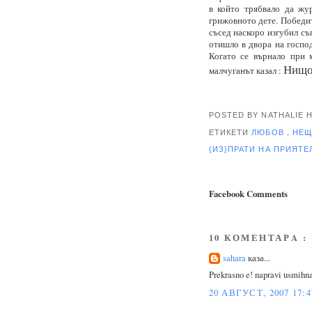
в който трябвало да жур
грижовното дете. Победит
съсед наскоро изгубил съ
отишло в двора на господ
Когато се върнало при м
Нищо,
малчуганът казал :
POSTED BY NATHALIE
ЕТИКЕТИ
ЛЮБОВ
,
НЕЩ
{ИЗ}ПРАТИ НА ПРИЯТ
Facebook Comments
10 КОМЕНТАРA :
sahara
каза...
Prekrasno e! napravi usmihnat
20 АВГУСТ, 2007 17:4