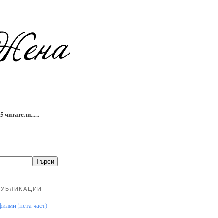
 читатели......
ПУБЛИКАЦИИ
илми (пета част)