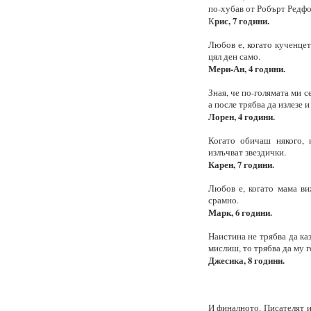
по-хубав от Робърт Редфо
рис, 7 години.
К
Любов е, когато кученцет
цял ден само.
Мери-Ан, 4 години.
Зная, че по-голямата ми с
а после трябва да излезе и
Лорен, 4 години.
Когато обичаш някого, 
излъчват звездички.
Карен, 7 години.
Любов е, когато мама виж
срамно.
Марк, 6 години.
Наистина не трябва да ка
мислиш, то трябва да му г
Джесика, 8 години.
И финалното. Писателят и