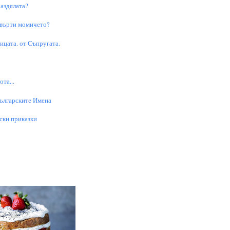
аздялата?
 върти момичето?
цата. от Съпругата.
та...
Българските Имена
ски приказки