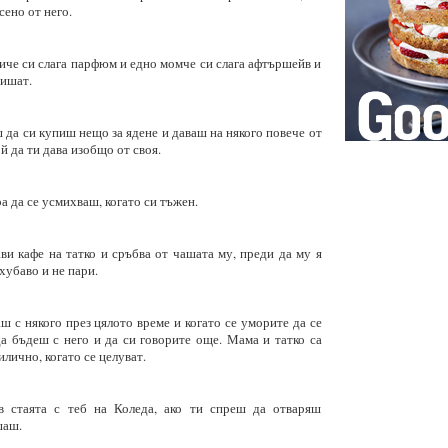
сено от него.
иче си слага парфюм и едно момче си слага афтършейв и
ришат.
ш да си купиш нещо за ядене и даваш на някого повече от
ой да ти дава изобщо от своя.
ра да се усмихваш, когато си тъжен.
ви кафе на татко и сръбва от чашата му, преди да му я
 хубаво и не пари.
аш с някого през цялото време и когато се уморите да се
а бъдеш с него и да си говорите още. Мама и татко са
илично, когато се целуват.
в стаята с теб на Коледа, ако ти спреш да отваряш
шаш.