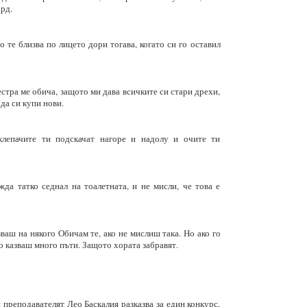
рд.
о те близва по лицето дори тогава, когато си го оставил
естра ме обича, защото ми дава всичките си стари дрехи,
 да си купи нови.
клепачите ти подскачат нагоре и надолу и очите ти
да татко седнал на тоалетната, и не мисли, че това е
зваш на някого Обичам те, ако не мислиш така. Но ако го
о казваш много пъти. Защото хората забравят.
 преподавателят Лео Баскалия разказва за един конкурс,