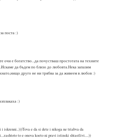
а поста :)
е очи е богатство...да почустваш простотата на техните
.Искаме да бъдем по близо до любовта.Нека запазим
хнато,нищо друго не ни трябва за да живеем в любов :)
азплакаха :)
i iskrenni..)))Tova e da si dete i nikoga ne triabva da
.zashtoto to e onova koeto ni pravi istinski shtastlivi....))