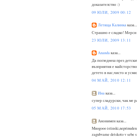
доказателство :)
09 ЮЛИ, 2009 00:12
Летяща Калинка
каза...
Страшно е сладко! Мерси з
23 ЮЛИ, 2009 13:11
Ananda
каза...
Да погледнеш през детскит
възприятия е майсторство
детето в нас,чисто и усми
04 МАЙ, 2010 12:11
Ина
каза...
супер сладурски, чак ме р
05 МАЙ, 2010 17:53
Анонимен каза...
Mnogooo istinski,neprinudeni 
zagubvame detskoto v sebe si..