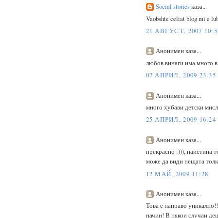
Social stories
каза...
Vaobshte celiat blog mi e lub
21 АВГУСТ, 2007 10:5
Анонимен каза...
любов винаги има.много в
07 АПРИЛ, 2009 23:35
Анонимен каза...
много хубави детски мисл
25 АПРИЛ, 2009 16:24
Анонимен каза...
прекрасно :))), наистина 
може да види нещата толк
12 МАЙ, 2009 11:28
Анонимен каза...
Това е направо уникално!
начин! В някои случаи дец