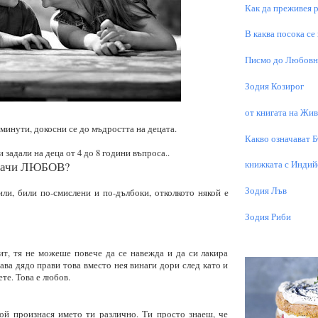
Как да преживея р
В каква посока се
Писмо до Любовни
Зодия Козирог
от книгата на Живо
минути, докосни се до мъдростта на децата.
Какво означават 
задали на деца от 4 до 8 години въпроса..
книжката с Индий
значи ЛЮБОВ?
Зодия Лъв
ли, били по-смислени и по-дълбоки, отколкото някой е
Зодия Риби
ит, тя не можеше повече да се навежда и да си лакира
гава дядо прави това вместо нея винаги дори след като и
те. Това е любов.
той произнася името ти различно. Ти просто знаеш, че