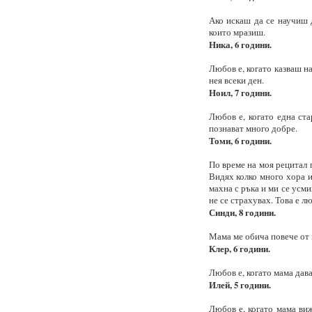
Ако искаш да се научиш 
които мразиш.
Ника, 6 години.
Любов е, когато казваш н
нея всеки ден.
Ноил, 7 години.
Любов е, когато една ста
познават много добре.
Томи, 6 години.
По време на моя рецитал п
Видях колко много хора и
махна с ръка и ми се усм
не се страхувах. Това е л
Синди, 8 години.
Мама ме обича повече от в
Клер, 6 години.
Любов е, когато мама дава
Илей, 5 години.
Любов е, когато мама виж