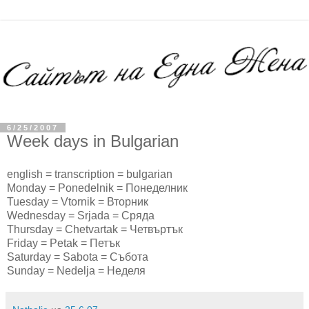
6/25/2007
Week days in Bulgarian
english = transcription = bulgarian
Monday = Ponedelnik = Понеделник
Tuesday = Vtornik = Вторник
Wednesday = Srjada = Сряда
Thursday = Chetvartak = Четвъртък
Friday = Petak = Петък
Saturday = Sabota = Събота
Sunday = Nedelja = Неделя